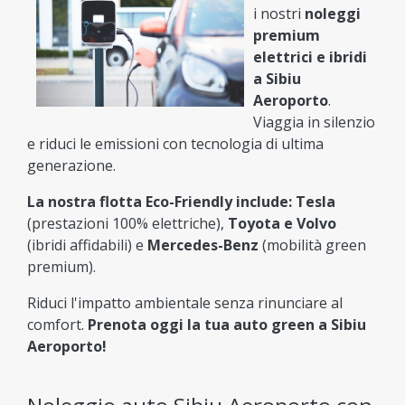
i nostri
noleggi
premium
elettrici e ibridi
a Sibiu
Aeroporto
.
Viaggia in silenzio
e riduci le emissioni con tecnologia di ultima
generazione.
La nostra flotta Eco-Friendly include:
Tesla
(prestazioni 100% elettriche),
Toyota e Volvo
(ibridi affidabili) e
Mercedes-Benz
(mobilità green
premium).
Riduci l'impatto ambientale senza rinunciare al
comfort.
Prenota oggi la tua auto green a Sibiu
Aeroporto!