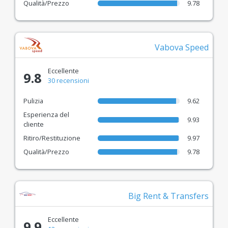
Qualità/Prezzo
9.78
Tecnologia moderna per un processo di noleggio
online semplice, sicuro e confortevole.
Vabova Speed
Tutto quello che devi fare è: Confrontare e
Scegliere il Prezzo Giusto!
Eccellente
9.8
30 recensioni
Pulizia
9.62
Esperienza del
9.93
cliente
Ritiro/Restituzione
9.97
Qualità/Prezzo
9.78
Big Rent & Transfers
Eccellente
9.9