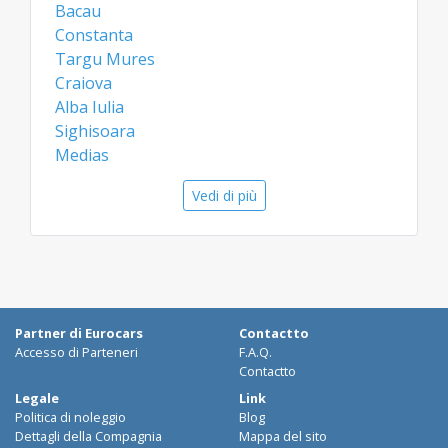
Bacau
curiosità e i posti magnifici che Sibiu Aeroporto
Constanta
e i suoi dintorni vi offrono
Targu Mures
Craiova
Alba Iulia
Sighisoara
Medias
Aeroporti
Vedi di più
Bacau Aeroporto
Constanta Aeroporto
Targu Mures Aeroporto
Craiova Aeroporto
Partner di Eurocars
Contactto
Accesso di Parteneri
F.A.Q.
Contactto
Legale
Link
Politica di noleggio
Blog
Dettagli della Compagnia
Mappa del sito