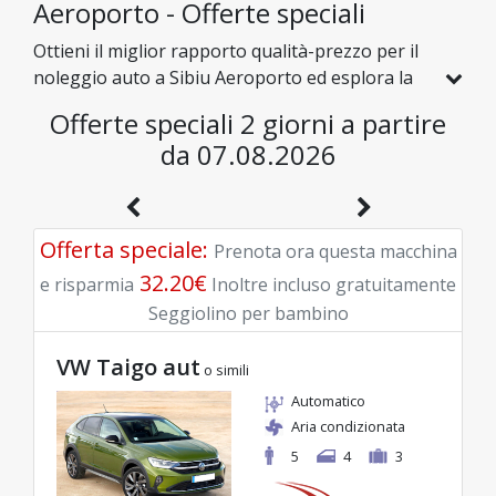
Aeroporto - Offerte speciali
Ottieni il miglior rapporto qualità-prezzo per il
noleggio auto a Sibiu Aeroporto ed esplora la
Romania a tariffe convenienti. Abbiamo
Offerte speciali 2 giorni a partire
selezionato per te veicoli con sconti reali, per
da 07.08.2026
farti godere un viaggio senza pensieri con un
budget eccellente.
Offerta speciale
:
Prenota ora questa macchina
32.20
€
e risparmia
Inoltre incluso gratuitamente
Seggiolino per bambino
VW Taigo aut
o simili
Automatico
Aria condizionata
5
4
3