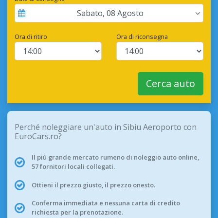
Sabato
,
08
Agosto
Ora di ritiro
Ora di riconsegna
Cerca auto
Perché noleggiare un'auto in Sibiu Aeroporto con
EuroCars.ro?
Il più grande mercato rumeno di noleggio auto online,
57 fornitori locali collegati.
Ottieni il prezzo giusto, il prezzo onesto.
Conferma immediata e nessuna carta di credito
richiesta per la prenotazione.