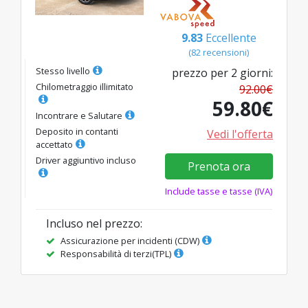
9.83
Eccellente
(
82
recensioni
)
Stesso livello
prezzo per
2
giorni
:
Chilometraggio illimitato
92.00
€
59.80
€
Incontrare e Salutare
Deposito in contanti
Vedi l'offerta
accettato
Driver aggiuntivo incluso
Prenota ora
Include tasse e tasse (IVA)
Incluso nel prezzo
:
Assicurazione per incidenti (CDW)
Responsabilità di terzi(TPL)