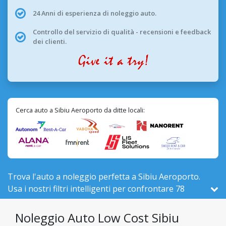
24 Anni di esperienza di noleggio auto.
Controllo del servizio di qualità - recensioni e feedback
dei clienti.
Cerca auto a Sibiu Aeroporto da ditte locali:
Trova l'auto a noleggio perfetta a Sibiu Aeroporto.
Usa i nostri filtri intelligenti per confrontare 78
veicoli attivi qui, su 525 totali in Romania, da 9
compagnie locali.
Noleggio Auto Low Cost Sibiu