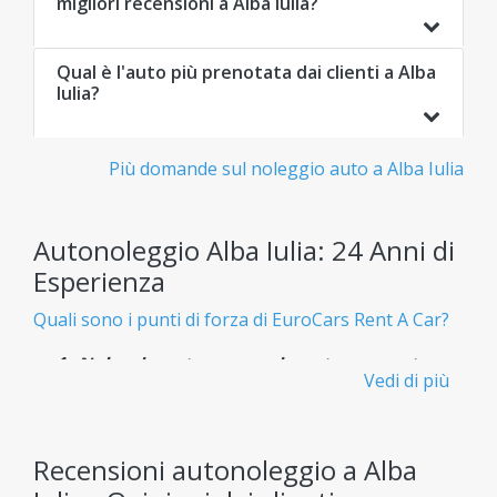
migliori recensioni a Alba Iulia?
Qual è l'auto più prenotata dai clienti a Alba
Iulia?
Più domande sul noleggio auto a Alba Iulia
Autonoleggio Alba Iulia: 24 Anni di
Esperienza
Quali sono i punti di forza di EuroCars Rent A Car?
Noleggio auto economico e trasparente -
Vedi di più
Senza costi nascosti
Sai esattamente cosa paghi fin dall'inizio, senza
brutte sorprese.
Recensioni autonoleggio a Alba