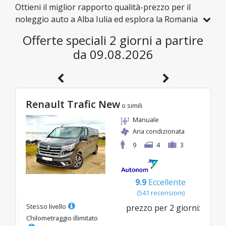
Ottieni il miglior rapporto qualità-prezzo per il
noleggio auto a Alba Iulia ed esplora la Romania
a tariffe convenienti. Abbiamo selezionato per te
Offerte speciali 2 giorni a partire
veicoli con sconti reali, per farti godere un
da 09.08.2026
viaggio senza pensieri con un budget eccellente.
Renault Trafic New
o simili
Manuale
Aria condizionata
9
4
3
9.9
Eccellente
(
541
recensioni
)
Stesso livello
prezzo per
2
giorni
:
Chilometraggio illimitato