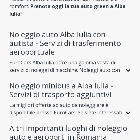
comfort.
Prenota oggi la tua auto green a Alba
Iulia!
Noleggio auto Alba Iulia con
autista - Servizi di trasferimento
aeroportuale
EuroCars Alba Iulia offre una gamma vasta di
servizi di noleggi di macchine. Noleggi auto con
conducente è uno di essi e contiene più opzioni:
Noleggio minibus a Alba Iulia -
trasferimenti (da) all’aeroporto
. Questa è la
soluzione ideale se desiderate vedere i punti
Servizi di trasporto aggiuntivi
principali di interesse della relativa città/relativo
La migliori offerte ad auto da noleggiare è
paese o se avete una riunione di affari
disponibile presso EuroCars. Se siete interessati
importante e desiderate solo concentrarvi su di
in vedere i principali punti di attrazione della
questa. Con EuroCars, il vostro soggiorno in
Altri importanti luoghi di noleggio
città o di altre città, visualizzate le loro offerte
questa parte dell’Europa sarà più piacevole.
per trasferimenti verso altre città o per
auto e aeroporti in Romania
noleggi
Prenotare un autonoleggio a Alba Iulia.