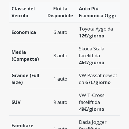
Classe del
Flotta
Auto Più
Veicolo
Disponibile
Economica Oggi
Toyota Aygo da
Economica
6 auto
12€/giorno
Skoda Scala
Media
8 auto
facelift da
(Compatta)
46€/giorno
Grande (Full
VW Passat new at
1 auto
Size)
da
67€/giorno
VW T-Cross
SUV
9 auto
facelift da
49€/giorno
Dacia Jogger
Familiare
1 auto
facelift da