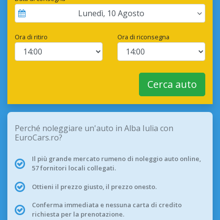
Lunedì
,
10
Agosto
Ora di ritiro
Ora di riconsegna
Cerca auto
Perché noleggiare un'auto in Alba Iulia con
EuroCars.ro?
Il più grande mercato rumeno di noleggio auto online,
57 fornitori locali collegati.
Ottieni il prezzo giusto, il prezzo onesto.
Conferma immediata e nessuna carta di credito
richiesta per la prenotazione.