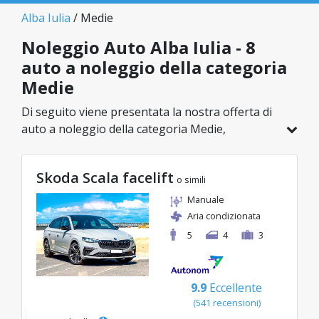
Alba Iulia
/ Medie
Noleggio Auto Alba Iulia - 8
auto a noleggio della categoria
Medie
Di seguito viene presentata la nostra offerta di
auto a noleggio della categoria Medie,
disponibile a Alba Iulia. Su un totale di 8 veicoli in
questa località, puoi scegliere il modello ideale
Skoda Scala facelift
nella categoria selezionata, con tariffe
o simili
vantaggiose a partire da soli 46€/giorno.
Manuale
Aria condizionata
5
4
3
9.9
Eccellente
(541 recensioni)