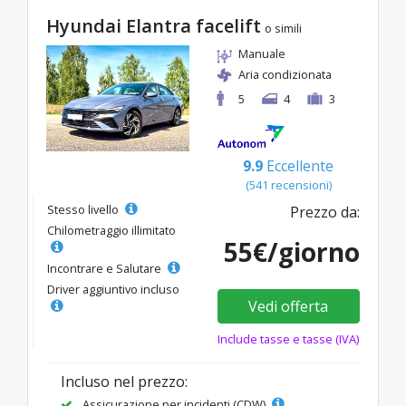
Hyundai Elantra facelift
o simili
Manuale
Aria condizionata
5
4
3
9.9
Eccellente
(541 recensioni)
Stesso livello
Prezzo da:
Chilometraggio illimitato
55€/giorno
Incontrare e Salutare
Driver aggiuntivo incluso
Vedi offerta
Include tasse e tasse (IVA)
Incluso nel prezzo:
Assicurazione per incidenti (CDW)