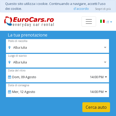
Questo sito utilizza i cookie. Continuando a navigare, accetti l'uso
dei cookie.
d'accordo
Scopri di più
IT
La tua prenotazione
Posto di raccolta
Alba Iulia
Luogo di scarico
Alba Iulia
Data del ritiro
Dom,
09
Agosto
14:00 PM
Data di consegna
Mer,
12
Agosto
14:00 PM
Cerca auto