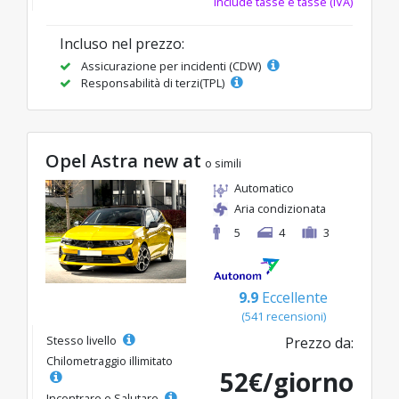
Include tasse e tasse (IVA)
Incluso nel prezzo:
Assicurazione per incidenti (CDW)
Responsabilità di terzi(TPL)
Opel Astra new at
o simili
Automatico
Aria condizionata
5
4
3
9.9
Eccellente
(541 recensioni)
Stesso livello
Prezzo da:
Chilometraggio illimitato
52€/giorno
Incontrare e Salutare