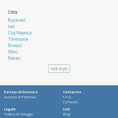
Città
Bucarest
Iasi
Cluj Napoca
Timisoara
Brasov
Sibiu
Bacau
Oradea
Vedi di più
Arad
Piatra Neamt
Constanta
Galati
Partner di Eurocars
Contactto
Suceava
Accesso di Parteneri
F.A.Q.
Targu Mures
Contactto
Focsani
Legale
Link
Politica di noleggio
Blog
Targoviste