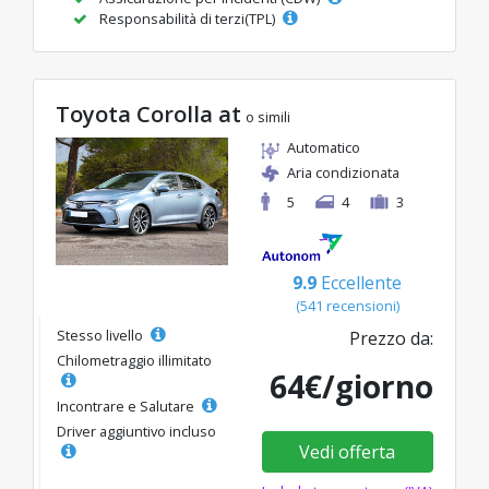
Responsabilità di terzi(TPL)
Toyota Corolla at
o simili
Automatico
Aria condizionata
5
4
3
9.9
Eccellente
(541 recensioni)
Stesso livello
Prezzo da:
Chilometraggio illimitato
64€/giorno
Incontrare e Salutare
Driver aggiuntivo incluso
Vedi offerta