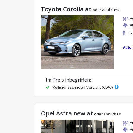
Toyota Corolla at
oder ähnliches
A
A
5
Im Preis inbegriffen:
Kollisionsschaden-Verzicht (CDW)
Opel Astra new at
oder ähnliches
A
A