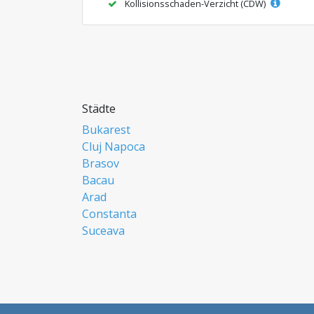
Kollisionsschaden-Verzicht (CDW)
Städte
Bukarest
Cluj Napoca
Brasov
Bacau
Arad
Constanta
Suceava
Focsani
Ploiesti
Botosani
Resita