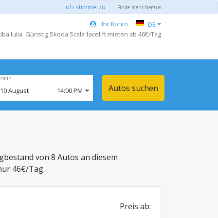
ich stimme zu
Finde mehr heraus
Ihr Konto
DE
lba Iulia. Günstig Skoda Scala facelift mieten ab 46€/Tag
ermin
Autos suchen
10
August
14:00 PM
ugbestand von 8 Autos an diesem
nur 46€/Tag.
Preis ab: