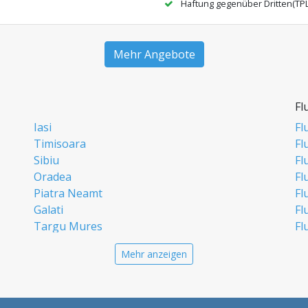
Haftung gegenüber Dritten(TP
Mehr Angebote
Fl
Iasi
Fl
Timisoara
Fl
Sibiu
Fl
Oradea
Fl
Piatra Neamt
Fl
Galati
Fl
Targu Mures
Fl
Targoviste
Fl
Mehr anzeigen
Craiova
Fl
Deva
Fl
Alba Iulia
Fl