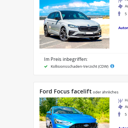
A
5
Im Preis inbegriffen:
Kollisionsschaden-Verzicht (CDW)
Ford Focus facelift
oder ähnliches
H
A
5