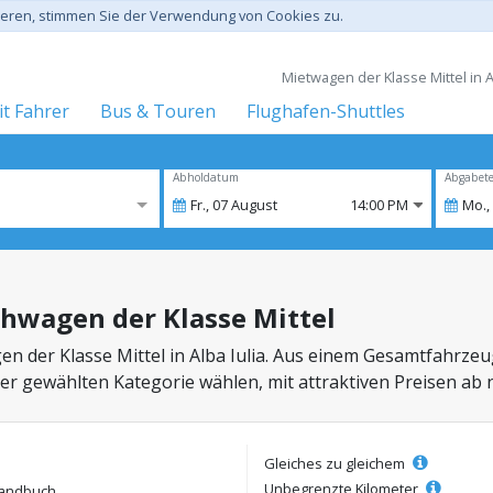
gieren, stimmen Sie der Verwendung von Cookies zu.
Mietwagen der Klasse Mittel in A
t Fahrer
Bus & Touren
Flughafen-Shuttles
Abholdatum
Abgabet
Fr.,
07
August
14:00 PM
Mo.,
ihwagen der Klasse Mittel
n der Klasse Mittel in Alba Iulia. Aus einem Gesamtfahrze
der gewählten Kategorie wählen, mit attraktiven Preisen ab 
Gleiches zu gleichem
Unbegrenzte Kilometer
andbuch