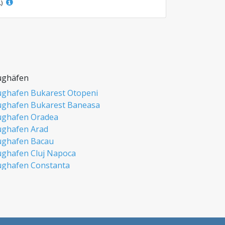
L)
ughäfen
ughafen Bukarest Otopeni
ughafen Bukarest Baneasa
ughafen Oradea
ughafen Arad
ughafen Bacau
ughafen Cluj Napoca
ughafen Constanta
ughafen Iasi
ughafen Sibiu
ughafen Timisoara
ughafen Suceava