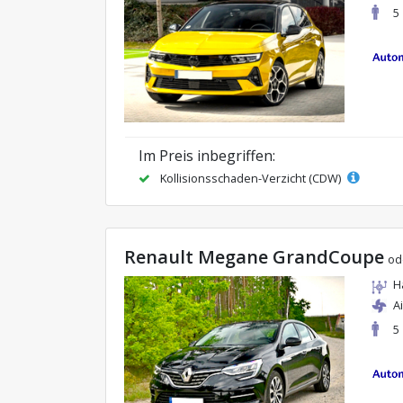
5
Im Preis inbegriffen:
Kollisionsschaden-Verzicht (CDW)
Renault Megane GrandCoupe
od
H
A
5