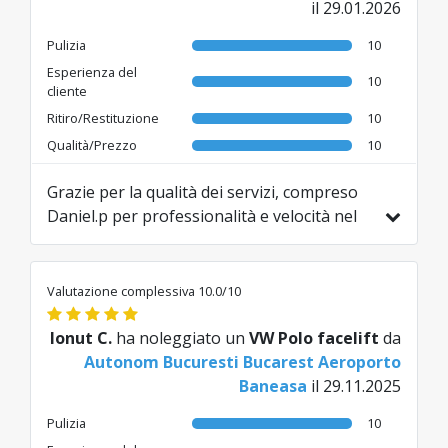
il 29.01.2026
Pulizia
10
Esperienza del
10
cliente
Ritiro/Restituzione
10
Qualità/Prezzo
10
Grazie per la qualità dei servizi, compreso
Daniel.p per professionalità e velocità nel
processo di consegna/ritiro
dell'autoveicolo. Un'esperienza molto
positiva, sicuramente ricorrerò di nuovo.
Valutazione complessiva 10.0/10
Tradotto da RO da AI
Ionut C.
ha noleggiato un
VW Polo facelift
da
Autonom Bucuresti Bucarest Aeroporto
Baneasa
il 29.11.2025
Pulizia
10