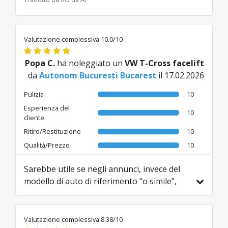
Valutazione complessiva 10.0/10
Popa C.
ha noleggiato un
VW T-Cross facelift
da
Autonom Bucuresti Bucarest
il 17.02.2026
Pulizia
10
Esperienza del
10
cliente
Ritiro/Restituzione
10
Qualità/Prezzo
10
Sarebbe utile se negli annunci, invece del
modello di auto di riferimento "o simile",
menzionaste anche quali modelli rientrano
nella categoria rispettiva.
Tradotto da RO da AI
Valutazione complessiva 8.38/10