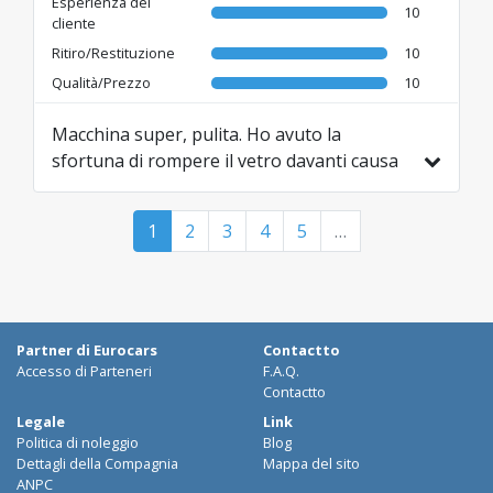
Esperienza del
10
cliente
Ritiro/Restituzione
10
Qualità/Prezzo
10
Macchina super, pulita. Ho avuto la
sfortuna di rompere il vetro davanti causa
pietrolina dalla macchina davanti a me. La
loro risposta è stata “sei assicurato vai
1
2
3
4
5
…
sereno ci pensiamo noi”. Alla prossima
occasione ✌🏻 vi auguro il meglio
Partner di Eurocars
Contactto
Accesso di Parteneri
F.A.Q.
Contactto
Legale
Link
Politica di noleggio
Blog
Dettagli della Compagnia
Mappa del sito
ANPC