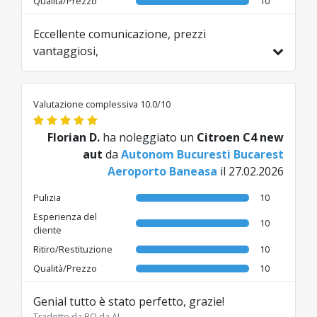
Qualità/Prezzo
10
Eccellente comunicazione, prezzi
vantaggiosi,
Tradotto da EN da AI
Valutazione complessiva 10.0/10
Florian D.
ha noleggiato un
Citroen C4 new
aut
da
Autonom Bucuresti Bucarest
Aeroporto Baneasa
il 27.02.2026
Pulizia
10
Esperienza del
10
cliente
Ritiro/Restituzione
10
Qualità/Prezzo
10
Genial tutto è stato perfetto, grazie!
Tradotto da RO da AI