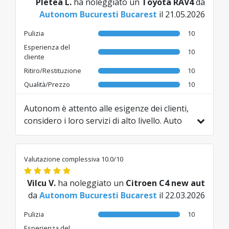
Pletea L.
ha noleggiato un
Toyota RAV4
da
Autonom Bucuresti Bucarest
il 21.05.2026
Pulizia
10
Esperienza del
10
cliente
Ritiro/Restituzione
10
Qualità/Prezzo
10
Autonom è attento alle esigenze dei clienti,
considero i loro servizi di alto livello. Auto
nuove con dotazioni moderne, check-in
veloce, prezzo ok, servizi inclusi come
consegna a domicilio. Ho visto che il costo
Valutazione complessiva 10.0/10
dell'assicurazione è competitivo.
Tradotto da RO da AI
Vilcu V.
ha noleggiato un
Citroen C4 new aut
da
Autonom Bucuresti Bucarest
il 22.03.2026
Pulizia
10
Esperienza del