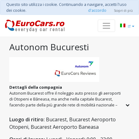
Questo sito utilizza i cookie. Continuando a navigare, accetti l'uso
dei cookie.
d'accordo
Scopri di più
IT
Autonom Bucuresti
Dettagli della compagnia
Autonom Bucarest offre il noleggio auto presso gli aeroporti
di Otopeni e Băneasa, ma anche nella capitale Bucarest,
facendo parte della più grande rete di mobilità nazionale –
Autonom Romania. Siamo pronti a offrirti l'auto giusta per i
tuoi progetti. Goditi la totale libertà con chilometraggio
Luogo di ritiro:
Bucarest, Bucarest Aeroporto
illimitato e ottimi prezzi per ogni modello, dalle utilitarie ai
Otopeni, Bucarest Aeroporto Baneasa
SUV spaziosi per tutta la famiglia.