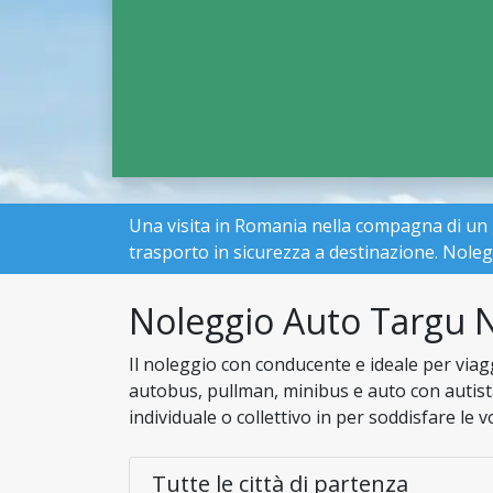
Una visita in Romania nella compagna di un
trasporto in sicurezza a destinazione. No
Noleggio Auto Targu 
Il noleggio con conducente e ideale per viagg
autobus, pullman, minibus e auto con autist
individuale o collettivo in per soddisfare le 
Tutte le città di partenza