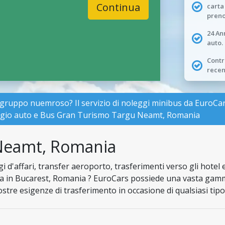
Continua
carta
preno
24 An
auto.
Contro
recen
 gruppo nuemroso? Il servizio di noleggi minibus da EuroCa
leggio auto e Bus Gran Turismo Targu Neamt, Romania
Neamt, Romania
i d'affari, transfer aeroporto, trasferimenti verso gli hotel e
a in Bucarest, Romania ? EuroCars possiede una vasta gamma
vostre esigenze di trasferimento in occasione di qualsiasi tipo