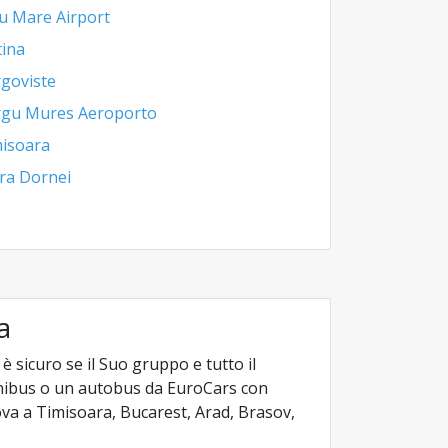
u Mare Airport
tina
goviste
rgu Mures Aeroporto
isoara
ra Dornei
a
sicuro se il Suo gruppo e tutto il
nibus o un autobus da EuroCars con
rova a Timisoara, Bucarest, Arad, Brasov,