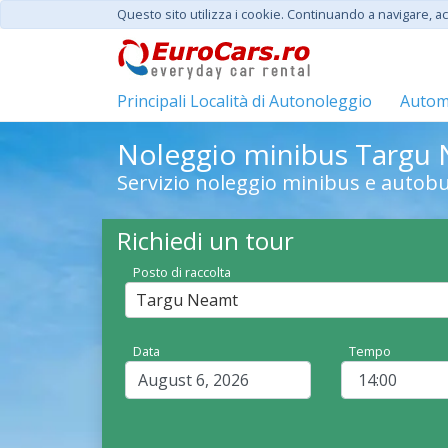
Questo sito utilizza i cookie. Continuando a navigare, acc
Principali Località di Autonoleggio
Automo
Noleggio minibus Targu 
Servizio noleggio minibus e auto
Richiedi un tour
Posto di raccolta
Targu Neamt
Data
Tempo