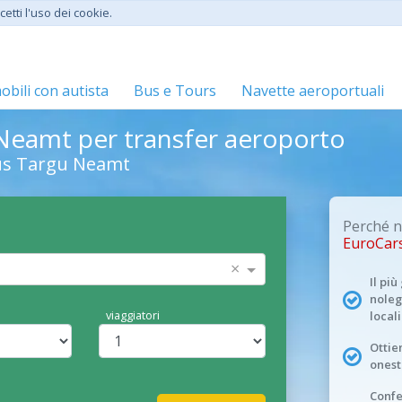
etti l'uso dei cookie.
bili con autista
Bus e Tours
Navette aeroportuali
Neamt per transfer aeroporto
bus Targu Neamt
Perché n
EuroCar
×
Il pi
noleg
viaggiatori
locali
Ottien
onest
Conf