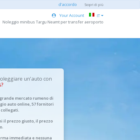
d'accordo
Scopri di più
Your Account
IT
Noleggio minibus Targu Neamt per transfer aeroporto
oleggiare un'auto con
s?
ù grande mercato rumeno di
gio auto online, 57 fornitori
 collegati.
i il prezzo giusto, il prezzo
o.
erma immediata e nessuna