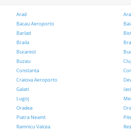
Arad
Ara
Bacau Aeroporto
Bai
Barlad
Bis
Braila
Br
Bucarest
Buc
Buzau
Clu
Constanta
Con
Craiova Aeroporto
De
Galati
Iasi
Lugoj
Me
Oradea
Ora
Piatra Neamt
Pit
Ramnicu Valcea
Res