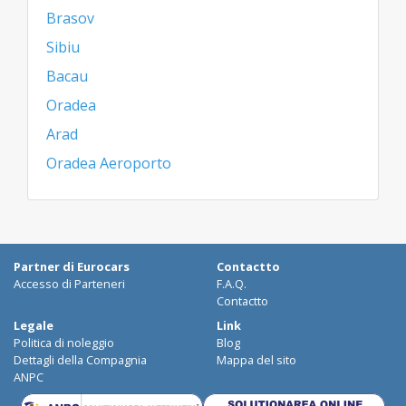
Brasov
Sibiu
Bacau
Oradea
Arad
Oradea Aeroporto
Partner di Eurocars
Contactto
Accesso di Parteneri
F.A.Q.
Contactto
Legale
Link
Politica di noleggio
Blog
Dettagli della Compagnia
Mappa del sito
ANPC