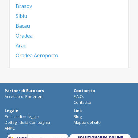
Brasov
Sibiu
Bacau
Oradea
Arad
Oradea Aeroporto
Partner di Eurocars
Contactto
Accesso di Parteneri
F.A.Q.
Contactto
Legale
Link
Politica di noleggio
Blog
Dettagli della Compagnia
Mappa del sito
ANPC