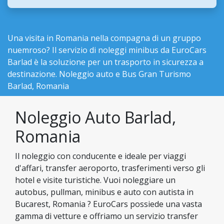
Una visita in Romania nella compagna di un gruppo
nuemroso? Il servizio di noleggi minibus da EuroCars
Barlad è la soluzione per un trasporto in sicurezza a
destinazione. Noleggio auto e Bus Gran Turismo
Barlad, Romania
Noleggio Auto Barlad,
Romania
Il noleggio con conducente e ideale per viaggi
d'affari, transfer aeroporto, trasferimenti verso gli
hotel e visite turistiche. Vuoi noleggiare un
autobus, pullman, minibus e auto con autista in
Bucarest, Romania ? EuroCars possiede una vasta
gamma di vetture e offriamo un servizio transfer