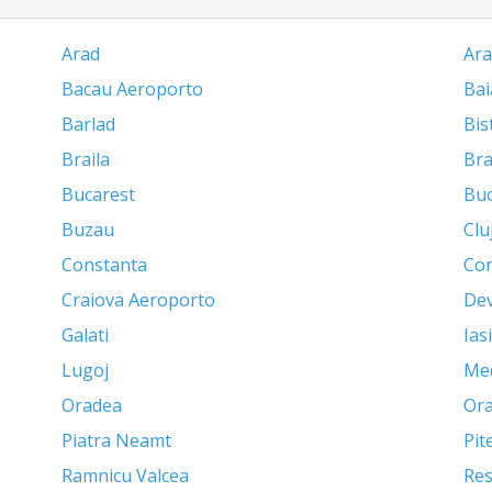
Arad
Ara
Bacau Aeroporto
Bai
Barlad
Bis
Braila
Br
Bucarest
Buc
Buzau
Clu
Constanta
Con
Craiova Aeroporto
De
Galati
Iasi
Lugoj
Me
Oradea
Ora
Piatra Neamt
Pit
Ramnicu Valcea
Res