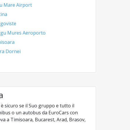
u Mare Airport
tina
goviste
rgu Mures Aeroporto
isoara
ra Dornei
a
sicuro se il Suo gruppo e tutto il
nibus o un autobus da EuroCars con
rova a Timisoara, Bucarest, Arad, Brasov,