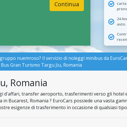
Continua
carta
preno
24 An
auto.
Contro
recen
gruppo nuemroso? Il servizio di noleggi minibus da EuroCar
 e Bus Gran Turismo Targu Jiu, Romania
iu, Romania
i d'affari, transfer aeroporto, trasferimenti verso gli hotel e
a in Bucarest, Romania ? EuroCars possiede una vasta gamma
vostre esigenze di trasferimento in occasione di qualsiasi tipo