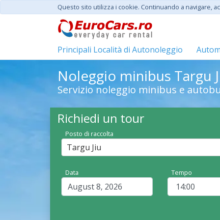
Questo sito utilizza i cookie. Continuando a navigare, acc
Principali Località di Autonoleggio
Automo
Noleggio minibus Targu J
Servizio noleggio minibus e autobu
Richiedi un tour
Posto di raccolta
Targu Jiu
Data
Tempo