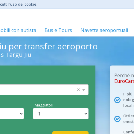
etti l'uso dei cookie.
bili con autista
Bus e Tours
Navette aeroportuali
iu per transfer aeroporto
s Targu Jiu
Perché n
EuroCar
×
Il pi
noleg
viaggiatori
locali
Ottien
onest
Conf