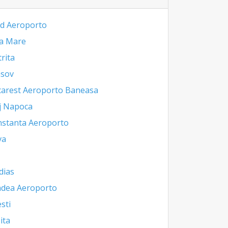
d Aeroporto
a Mare
trita
asov
arest Aeroporto Baneasa
j Napoca
stanta Aeroporto
va
dias
dea Aeroporto
esti
ita