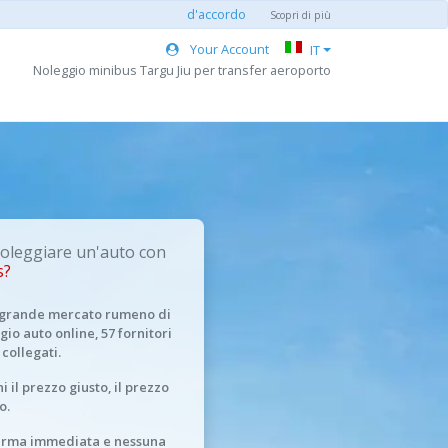
d'accordo
Scopri di più
Your Account
IT
Noleggio minibus Targu Jiu per transfer aeroporto
oleggiare un'auto con
s?
ù grande mercato rumeno di
gio auto online, 57 fornitori
 collegati.
i il prezzo giusto, il prezzo
o.
erma immediata e nessuna