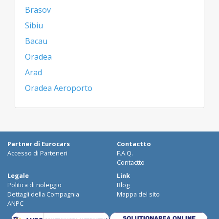
Brasov
Sibiu
Bacau
Oradea
Arad
Oradea Aeroporto
Partner di Eurocars
Contactto
Accesso di Parteneri
F.A.Q.
Contactto
Legale
Link
Politica di noleggio
Blog
Dettagli della Compagnia
Mappa del sito
ANPC