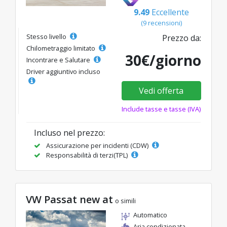
9.49
Eccellente
(9 recensioni)
Stesso livello
Prezzo da:
Chilometraggio limitato
30€/giorno
Incontrare e Salutare
Driver aggiuntivo incluso
Vedi offerta
Include tasse e tasse (IVA)
Incluso nel prezzo:
Assicurazione per incidenti (CDW)
Responsabilità di terzi(TPL)
VW Passat new at
o simili
Automatico
Aria condizionata