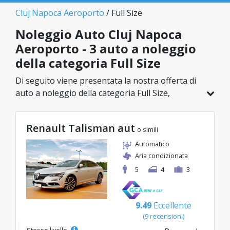
Cluj Napoca Aeroporto
/ Full Size
Noleggio Auto Cluj Napoca
Aeroporto - 3 auto a noleggio
della categoria Full Size
Di seguito viene presentata la nostra offerta di
auto a noleggio della categoria Full Size,
disponibile a Cluj Napoca Aeroporto. Su un
totale di 3 veicoli in questa località, puoi
Renault Talisman aut
scegliere il modello ideale nella categoria
o simili
selezionata, con tariffe vantaggiose a partire da
Automatico
soli 30€/giorno.
Aria condizionata
5
4
3
9.49
Eccellente
(9 recensioni)