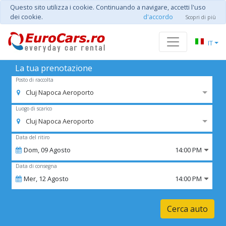
Questo sito utilizza i cookie. Continuando a navigare, accetti l'uso
dei cookie.
d'accordo
Scopri di più
IT
La tua prenotazione
Posto di raccolta
Cluj Napoca Aeroporto
Luogo di scarico
Cluj Napoca Aeroporto
Data del ritiro
Dom,
09
Agosto
14:00 PM
Data di consegna
Mer,
12
Agosto
14:00 PM
Cerca auto