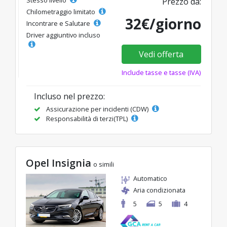
Stesso livello
Prezzo da:
Chilometraggio limitato
32€/giorno
Incontrare e Salutare
Driver aggiuntivo incluso
Vedi offerta
Include tasse e tasse (IVA)
Incluso nel prezzo:
Assicurazione per incidenti (CDW)
Responsabilità di terzi(TPL)
Opel Insignia
o simili
Automatico
Aria condizionata
5
5
4