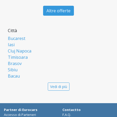
Altre offerte
Città
Bucarest
Iasi
Cluj Napoca
Timisoara
Brasov
Sibiu
Bacau
Oradea
Vedi di più
Arad
Piatra Neamt
Constanta
Galati
Partner di Eurocars
Contactto
Suceava
Accesso di Parteneri
F.A.Q.