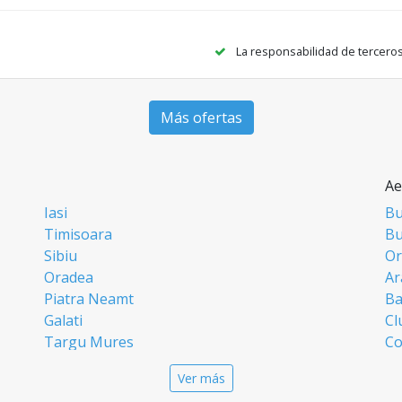
La responsabilidad de tercero
Más ofertas
Ae
Iasi
Bu
Timisoara
Bu
Sibiu
Or
Oradea
Ar
Piatra Neamt
Ba
Galati
Cl
Targu Mures
Co
Targoviste
Ia
Ver más
Craiova
Si