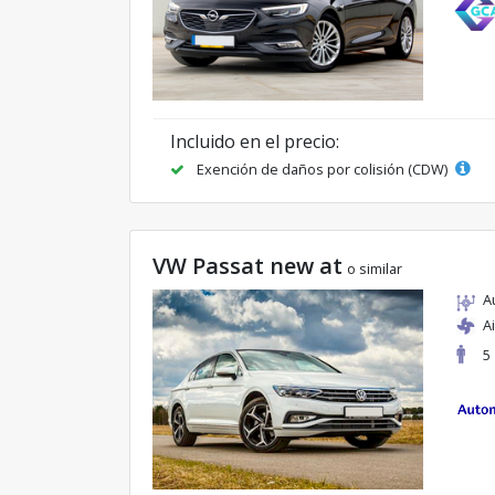
Incluido en el precio:
Exención de daños por colisión (CDW)
VW Passat new at
o similar
A
A
5