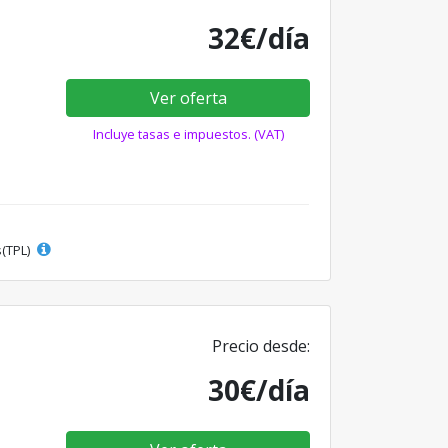
32€/día
Ver oferta
Incluye tasas e impuestos. (VAT)
s(TPL)
Precio desde:
30€/día