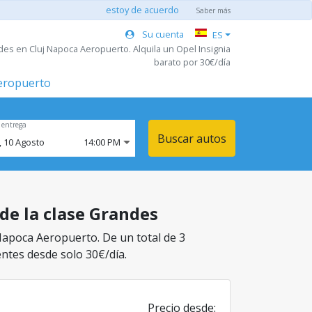
estoy de acuerdo
Saber más
Su cuenta
ES
des en Cluj Napoca Aeropuerto. Alquila un Opel Insignia
barato por 30€/día
aeropuerto
 entrega
Buscar autos
,
10
Agosto
14:00 PM
de la clase Grandes
 Napoca Aeropuerto. De un total de 3
entes desde solo 30€/día.
Precio desde: