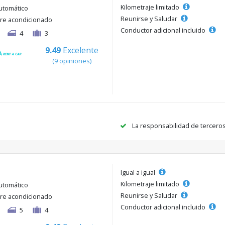
Kilometraje limitado
utomático
Reunirse y Saludar
ire acondicionado
Conductor adicional incluido
4
3
9.49
Excelente
(9 opiniones)
La responsabilidad de tercero
Igual a igual
Kilometraje limitado
utomático
Reunirse y Saludar
ire acondicionado
Conductor adicional incluido
5
4