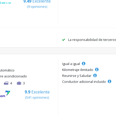
9.49
Excelente
(9 opiniones)
La responsabilidad de tercero
Igual a igual
Kilometraje ilimitado
utomático
Reunirse y Saludar
ire acondicionado
Conductor adicional incluido
4
3
9.9
Excelente
(541 opiniones)