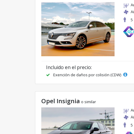
A
A
5
Incluido en el precio:
Exención de daños por colisión (CDW)
Opel Insignia
o similar
A
A
5