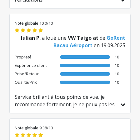
Traduit de RO par AI
Note globale 10.0/10
Iulian P.
a loué une
VW Taigo at
de
GoRent
Bacau Aéroport
en 19.09.2025
Propreté
10
Expérience client
10
Prise/Retour
10
Qualité/Prix
10
Service brillant à tous points de vue, je
recommande fortement, je ne peux pas les
remercier assez.
Traduit de EN par AI
Note globale 9.38/10