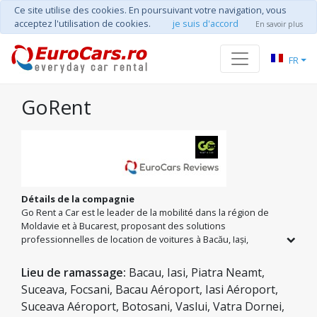
Ce site utilise des cookies. En poursuivant votre navigation, vous
acceptez l'utilisation de cookies.
je suis d'accord
En savoir plus
FR
GoRent
Détails de la compagnie
Go Rent a Car est le leader de la mobilité dans la région de
Moldavie et à Bucarest, proposant des solutions
professionnelles de location de voitures à Bacău, Iași,
Suceava et Piatra-Neamț. Fort d'une présence stratégique
dans tous les grands aéroports (BCM, IAS, SCV, OTP), nous
Lieu de ramassage:
Bacau, Iasi, Piatra Neamt,
sommes fiers de notre flotte de plus de 60 véhicules fiables,
Suceava, Focsani, Bacau Aéroport, Iasi Aéroport,
des marques économiques aux modèles de luxe. Notre
Suceava Aéroport, Botosani, Vaslui, Vatra Dornei,
mission est d'offrir le meilleur rapport qualité-prix,