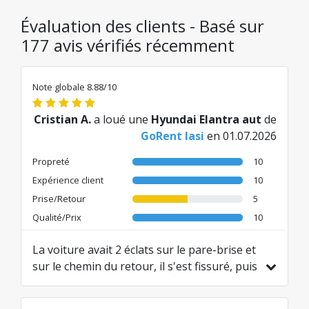
Évaluation des clients - Basé sur
177 avis vérifiés récemment
Note globale 8.88/10
Cristian A.
a loué une
Hyundai Elantra aut
de
GoRent Iasi
en 01.07.2026
Propreté
10
Expérience client
10
Prise/Retour
5
Qualité/Prix
10
La voiture avait 2 éclats sur le pare-brise et
sur le chemin du retour, il s'est fissuré, puis
on m'a dit qu'ils ne me rembourseraient
plus la garantie. Je n'ai pas aimé ça...