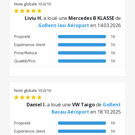
Traduit de RO par AI
Note globale 10.0/10
Liviu H.
a loué une
Mercedes B KLASSE
de
GoRent Iasi Aéroport
en 14.03.2026
Propreté
10
Expérience client
10
Prise/Retour
10
Qualité/Prix
10
Note globale 10.0/10
Daniel I.
a loué une
VW Taigo
de
GoRent
Bacau Aéroport
en 18.10.2025
Propreté
10
Expérience client
10