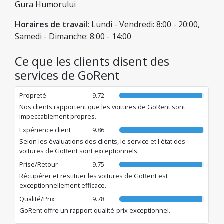
garantissant une expérience de voyage sans faille.
Gura Humorului
Horaires de travail:
Lundi - Vendredi: 8:00 - 20:00,
Samedi - Dimanche: 8:00 - 14:00
Ce que les clients disent des
services de GoRent
Propreté
9.72
Nos clients rapportent que les voitures de GoRent sont
impeccablement propres.
Expérience client
9.86
Selon les évaluations des clients, le service et l'état des
voitures de GoRent sont exceptionnels.
Prise/Retour
9.75
Récupérer et restituer les voitures de GoRent est
exceptionnellement efficace.
Qualité/Prix
9.78
GoRent offre un rapport qualité-prix exceptionnel.