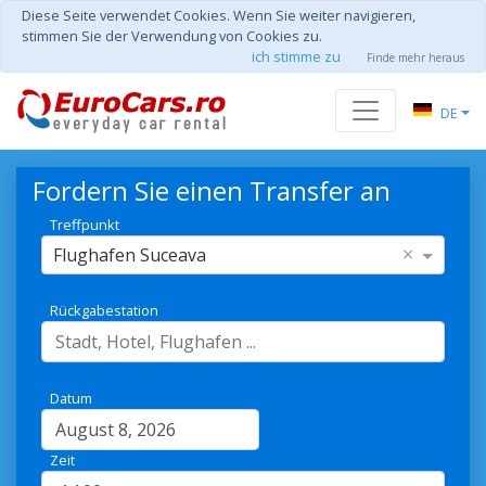
Diese Seite verwendet Cookies. Wenn Sie weiter navigieren,
stimmen Sie der Verwendung von Cookies zu.
ich stimme zu
Finde mehr heraus
DE
Fordern Sie einen Transfer an
Treffpunkt
×
Flughafen Suceava
Rückgabestation
Datum
Zeit