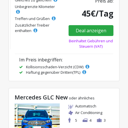
Gleiches zu gleichem
Preis ab:
Unbegrenzte Kilometer
45€/Tag
Treffen und Grüßen
Zusätzlicher Treiber
Deal anzeigen
enthalten
Beinhaltet Gebühren und
Steuern (VAT)
Im Preis inbegriffen:
Kollisionsschaden-Verzicht (CDW)
Haftung gegenüber Dritten(TPL)
Mercedes GLC New
oder ähnliches
Automatisch
Air Conditioning
5
4
3