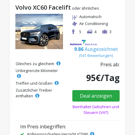
Volvo XC60 Facelift
oder ähnliches
Automatisch
Air Conditioning
5
4
3
9.86
Ausgezeichnet
(541 Bewertungen)
Gleiches zu gleichem
Preis ab:
Unbegrenzte Kilometer
95€/Tag
Treffen und Grüßen
Zusätzlicher Treiber
Deal anzeigen
enthalten
Beinhaltet Gebühren und
Steuern (VAT)
Im Preis inbegriffen:
Kollisionsschaden-Verzicht (CDW)