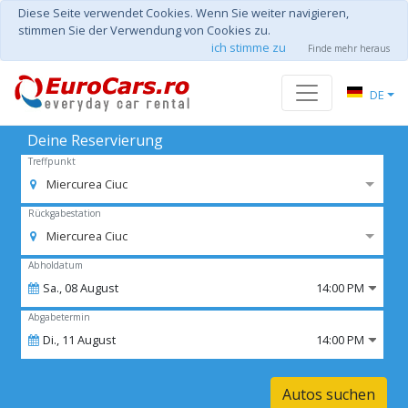
Diese Seite verwendet Cookies. Wenn Sie weiter navigieren,
stimmen Sie der Verwendung von Cookies zu.
ich stimme zu
Finde mehr heraus
DE
Deine Reservierung
Treffpunkt
Miercurea Ciuc
Rückgabestation
Miercurea Ciuc
Abholdatum
Sa.,
08
August
14:00 PM
Abgabetermin
Di.,
11
August
14:00 PM
Autos suchen