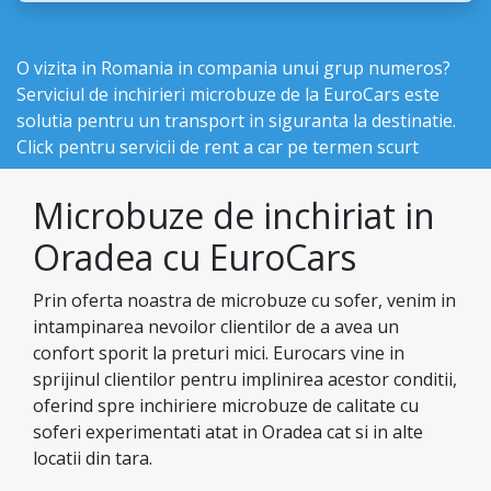
O vizita in Romania in compania unui grup numeros?
Serviciul de inchirieri microbuze de la EuroCars este
solutia pentru un transport in siguranta la destinatie.
Click pentru
servicii de rent a car pe termen scurt
Microbuze de inchiriat in
Oradea cu EuroCars
Prin oferta noastra de microbuze cu sofer, venim in
intampinarea nevoilor clientilor de a avea un
confort sporit la preturi mici. Eurocars vine in
sprijinul clientilor pentru implinirea acestor conditii,
oferind spre inchiriere microbuze de calitate cu
soferi experimentati atat in Oradea cat si in alte
locatii din tara.