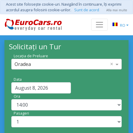
Acest site foloseşte cookie-uri. Navigând în continuare, îţi exprimi
acordul asupra folosirii cookie-urilor.
Sunt de acord
Afla mai multe
RO
Solicitați un Tur
Locația de Preluare
×
Oradea
Data
Ora
Pasageri