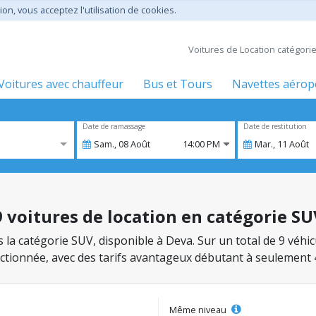
ion, vous acceptez l'utilisation de cookies.
Voitures de Location catégori
Voitures avec chauffeur
Bus et Tours
Navettes aérop
Date de ramassage
Date de restitution
Sam.,
08
Août
14:00 PM
Mar.,
11
Août
9 voitures de location en catégorie S
ns la catégorie SUV, disponible à Deva. Sur un total de 9 véh
lectionnée, avec des tarifs avantageux débutant à seulement 
Même niveau