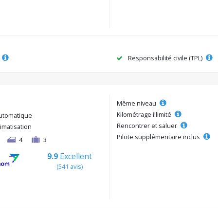
Responsabilité civile (TPL)
Même niveau
Kilométrage illimité
utomatique
Rencontrer et saluer
limatisation
Pilote supplémentaire inclus
4
3
9.9
Excellent
(541 avis)