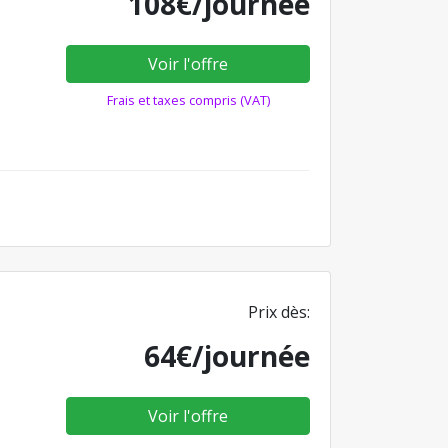
108€/journée
Voir l'offre
Frais et taxes compris (VAT)
Prix dès:
64€/journée
Voir l'offre