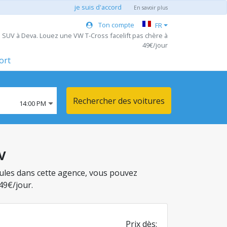
je suis d'accord
En savoir plus
Ton compte
FR
e SUV à Deva. Louez une VW T-Cross facelift pas chère à
49€/jour
ort
Rechercher des voitures
14:00 PM
UV
icules dans cette agence, vous pouvez
49€/jour.
Prix dès: