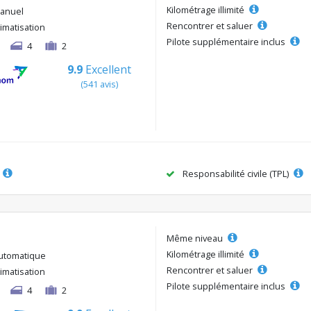
Kilométrage illimité
anuel
Rencontrer et saluer
limatisation
Pilote supplémentaire inclus
4
2
9.9
Excellent
(541 avis)
Responsabilité civile (TPL)
Même niveau
Kilométrage illimité
utomatique
Rencontrer et saluer
limatisation
Pilote supplémentaire inclus
4
2