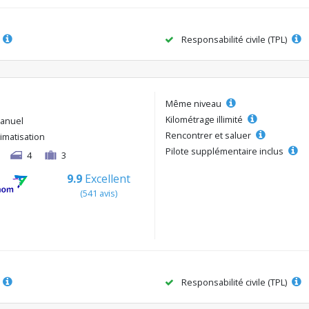
Responsabilité civile (TPL)
Même niveau
Kilométrage illimité
anuel
Rencontrer et saluer
limatisation
Pilote supplémentaire inclus
4
3
9.9
Excellent
(541 avis)
Responsabilité civile (TPL)