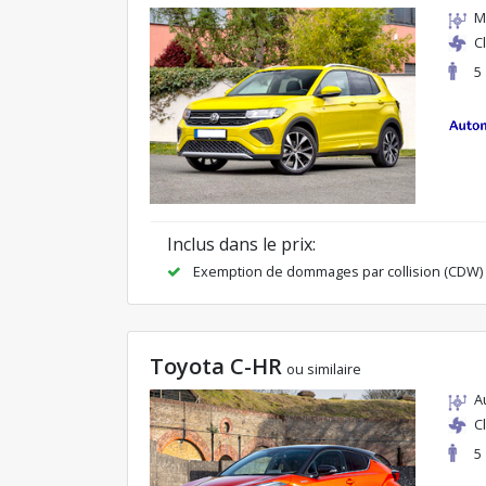
M
C
5
Inclus dans le prix:
Exemption de dommages par collision (CDW)
Toyota C-HR
ou similaire
A
C
5