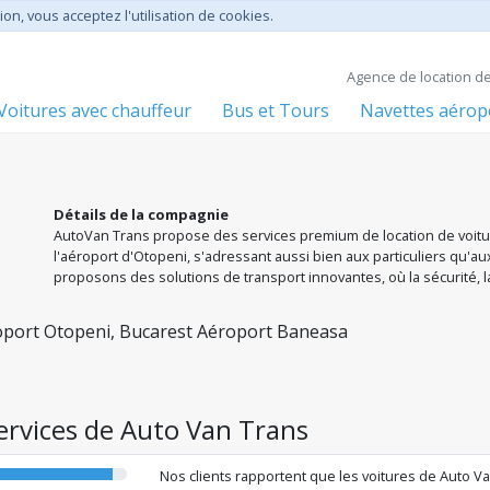
ion, vous acceptez l'utilisation de cookies.
Agence de location d
Voitures avec chauffeur
Bus et Tours
Navettes aérop
Détails de la compagnie
AutoVan Trans propose des services premium de location de voiture
l'aéroport d'Otopeni, s'adressant aussi bien aux particuliers qu'au
proposons des solutions de transport innovantes, où la sécurité, la
activité. Choisissez un partenaire qui privilégie les relations durabl
oport Otopeni, Bucarest Aéroport Baneasa
services de Auto Van Trans
Nos clients rapportent que les voitures de Auto 