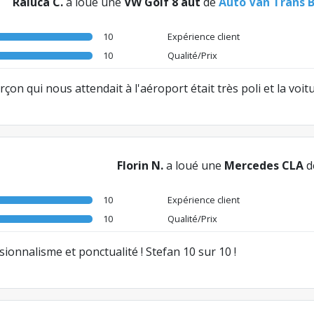
Raluca C.
a loué une
VW Golf 8 aut
de
Auto Van Trans 
10
Expérience client
10
Qualité/Prix
çon qui nous attendait à l'aéroport était très poli et la voi
Florin N.
a loué une
Mercedes CLA
d
10
Expérience client
10
Qualité/Prix
ionnalisme et ponctualité ! Stefan 10 sur 10 !