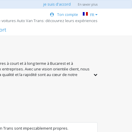
je suis d'accord
En savoir plus
Ton compte
FR
e voitures Auto Van Trans: découvrez leurs expériences
ort
s à court et à long terme à Bucarest et à
x entreprises. Avec une vision orientée client, nous
 qualité et la rapidité sont au cœur de notre
es et l'excellence du service.
Van Trans sont impeccablement propres.