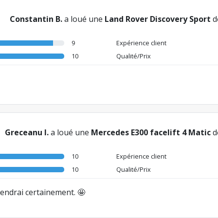
Constantin B.
a loué une
Land Rover Discovery Sport
d
9
Expérience client
10
Qualité/Prix
Greceanu I.
a loué une
Mercedes E300 facelift 4 Matic
d
10
Expérience client
10
Qualité/Prix
iendrai certainement. 🤩