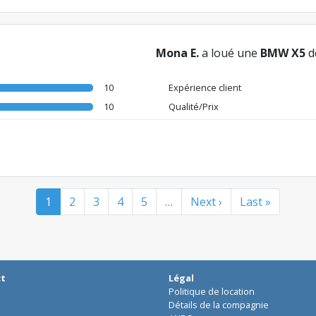
Mona E.
a loué une
BMW X5
d
10
Expérience client
10
Qualité/Prix
1
2
3
4
5
…
Next ›
Last »
ct
Légal
Politique de location
Détails de la compagnie