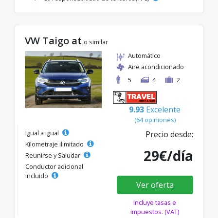
VW Taigo at
o similar
Automático
Aire acondicionado
5
4
2
9.93
Excelente
(64 opiniones)
Igual a igual
Precio desde:
Kilometraje ilimitado
29€/día
Reunirse y Saludar
Conductor adicional
incluido
Ver oferta
Incluye tasas e
impuestos. (VAT)