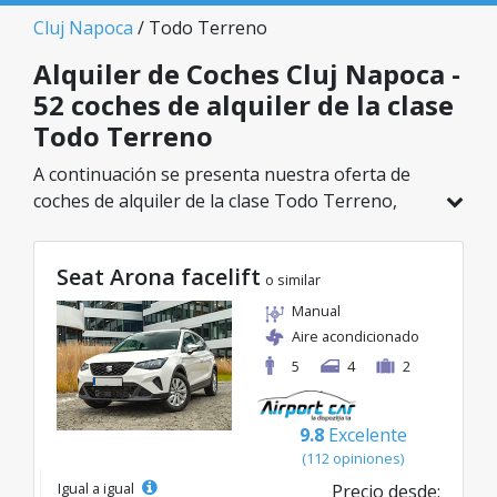
Cluj Napoca
/ Todo Terreno
Alquiler de Coches Cluj Napoca -
52 coches de alquiler de la clase
Todo Terreno
A continuación se presenta nuestra oferta de
coches de alquiler de la clase Todo Terreno,
disponible en Cluj Napoca. De un total de 52
vehículos en esta ubicación, puedes elegir el
Seat Arona facelift
modelo ideal de la categoría seleccionada, con
o similar
tarifas excelentes desde solo 23€/día.
Manual
Aire acondicionado
5
4
2
9.8
Excelente
(112 opiniones)
Igual a igual
Precio desde: