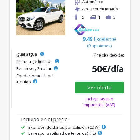
Automático
Aire acondicionado
5
4
3
9.49
Excelente
(9 opiniones)
Igual a igual
Precio desde:
Kilometraje limitado
50€/día
Reunirse y Saludar
Conductor adicional
incluido
Ver oferta
Incluye tasas e
impuestos. (VAT)
Incluido en el precio:
Exención de daños por colisión (CDW)
La responsabilidad de terceros(TPL)