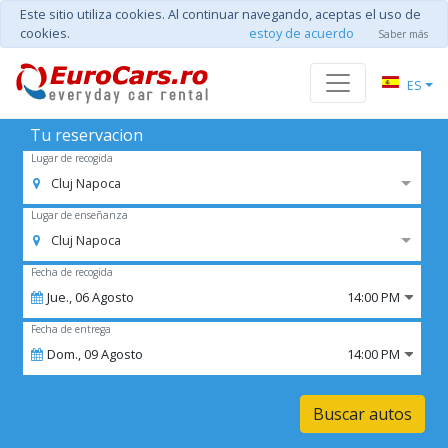
Este sitio utiliza cookies. Al continuar navegando, aceptas el uso de
cookies.
estoy de acuerdo
Saber más
ES
Tu reservacion
Lugar de recogida
Cluj Napoca
Lugar de enseñanza
Cluj Napoca
Fecha de recogida
Jue.,
06
Agosto
14:00 PM
Fecha de entrega
Dom.,
09
Agosto
14:00 PM
Buscar autos