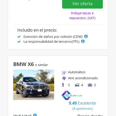
Ver oferta
Incluye tasas e
impuestos. (VAT)
Incluido en el precio:
Exención de daños por colisión (CDW)
La responsabilidad de terceros(TPL)
BMW X6
o similar
Automático
Aire acondicionado
5
4
3
9.49
Excelente
(9 opiniones)
Igual a igual