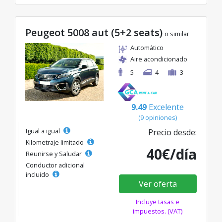
Peugeot 5008 aut (5+2 seats)
o similar
Automático
Aire acondicionado
5
4
3
9.49
Excelente
(9 opiniones)
Igual a igual
Precio desde:
Kilometraje limitado
40€/día
Reunirse y Saludar
Conductor adicional
incluido
Ver oferta
Incluye tasas e
impuestos. (VAT)