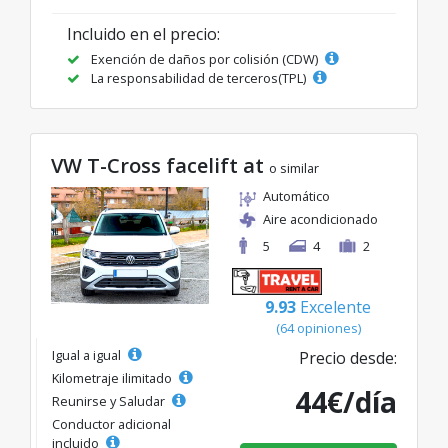
Incluido en el precio:
Exención de daños por colisión (CDW)
La responsabilidad de terceros(TPL)
VW T-Cross facelift at
o similar
Automático
Aire acondicionado
5
4
2
9.93
Excelente
(64 opiniones)
Igual a igual
Precio desde:
Kilometraje ilimitado
44€/día
Reunirse y Saludar
Conductor adicional
incluido