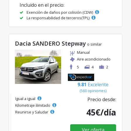
Incluido en el precio:
Exención de daños por colisión (CDW)
La responsabilidad de terceros(TPL)
Dacia SANDERO Stepway
o similar
Manual
Aire acondicionado
5
4
2
9.81
Excelente
(560 opiniones)
Igual a igual
Precio desde:
Kilometraje ilimitado
45€/día
Reunirse y Saludar
Ver oferta