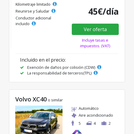
Kilometraje limitado
45€/día
Reunirse y Saludar
Conductor adicional
incluido
Ver oferta
Incluye tasas e
impuestos. (VAT)
Incluido en el precio:
Exención de daños por colisión (CDW)
La responsabilidad de terceros(TPL)
Volvo XC40
o similar
Automático
Aire acondicionado
5
4
2