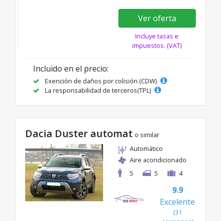
Ver oferta
Incluye tasas e
impuestos. (VAT)
Incluido en el precio:
Exención de daños por colisión (CDW)
La responsabilidad de terceros(TPL)
Dacia Duster automat
o similar
Automático
Aire acondicionado
5
5
4
9.9
Excelente
(31