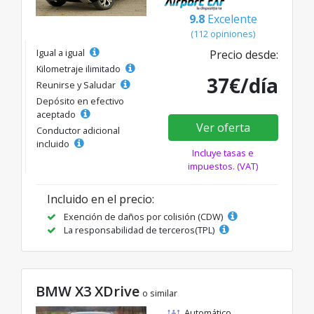
9.8
Excelente
(112 opiniones)
Igual a igual
Precio desde:
Kilometraje ilimitado
37€/día
Reunirse y Saludar
Depósito en efectivo
aceptado
Ver oferta
Conductor adicional
incluido
Incluye tasas e
impuestos. (VAT)
Incluido en el precio:
Exención de daños por colisión (CDW)
La responsabilidad de terceros(TPL)
BMW X3 XDrive
o similar
Automático