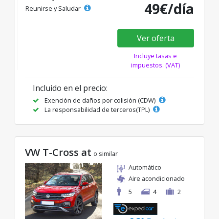
49€/día
Reunirse y Saludar
Ver oferta
Incluye tasas e
impuestos. (VAT)
Incluido en el precio:
Exención de daños por colisión (CDW)
La responsabilidad de terceros(TPL)
VW T-Cross at
o similar
Automático
Aire acondicionado
5
4
2