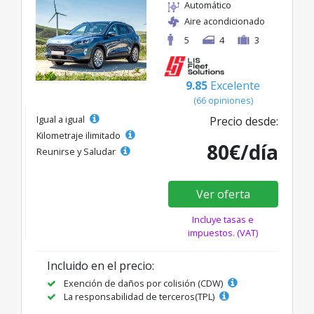
Automático
Aire acondicionado
5
4
3
9.85
Excelente
(66 opiniones)
Igual a igual
Precio desde:
Kilometraje ilimitado
80€/día
Reunirse y Saludar
Ver oferta
Incluye tasas e
impuestos. (VAT)
Incluido en el precio:
Exención de daños por colisión (CDW)
La responsabilidad de terceros(TPL)