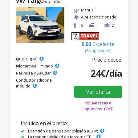
VW Taigo
o similar
Manual
Aire acondicionado
5
4
2
9.93
Excelente
(64 opiniones)
Igual a igual
Precio desde:
Kilometraje ilimitado
24€/día
Reunirse y Saludar
Conductor adicional
incluido
Ver oferta
Incluye tasas e
impuestos. (VAT)
Incluido en el precio:
Exención de daños por colisión (CDW)
La responsabilidad de terceros(TPL)