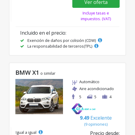
Ver oferta
Incluye tasas e
impuestos. (VAT)
Incluido en el precio:
Exención de daños por colisión (CDW)
La responsabilidad de terceros(TPL)
BMW X1
o similar
Automático
Aire acondicionado
5
5
4
9.49
Excelente
(9 opiniones)
Igual a igual
Precio desde: