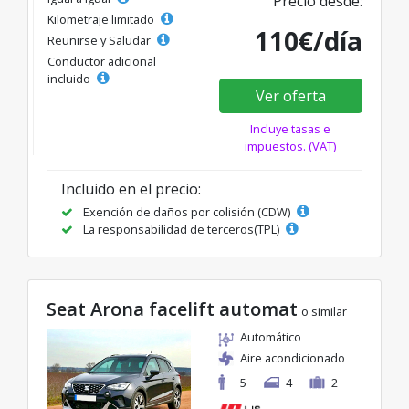
Precio desde:
Kilometraje limitado
110€/día
Reunirse y Saludar
Conductor adicional
incluido
Ver oferta
Incluye tasas e
impuestos. (VAT)
Incluido en el precio:
Exención de daños por colisión (CDW)
La responsabilidad de terceros(TPL)
Seat Arona facelift automat
o similar
Automático
Aire acondicionado
5
4
2