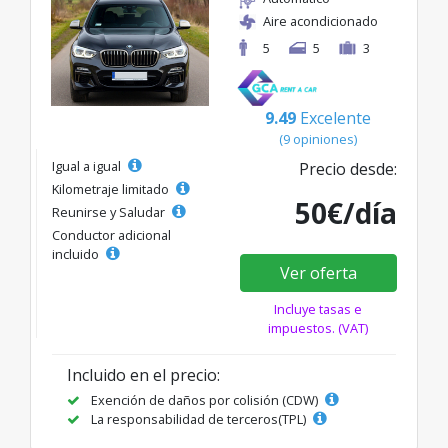
Aire acondicionado
5
5
3
9.49
Excelente
(9 opiniones)
Igual a igual
Precio desde:
Kilometraje limitado
50€/día
Reunirse y Saludar
Conductor adicional
incluido
Ver oferta
Incluye tasas e
impuestos. (VAT)
Incluido en el precio:
Exención de daños por colisión (CDW)
La responsabilidad de terceros(TPL)