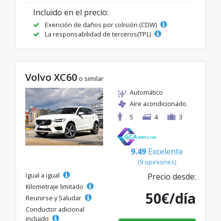
Incluido en el precio:
Exención de daños por colisión (CDW)
La responsabilidad de terceros(TPL)
Volvo XC60
o similar
Automático
Aire acondicionado
5
4
3
9.49
Excelente
(9 opiniones)
Igual a igual
Precio desde:
Kilometraje limitado
50€/día
Reunirse y Saludar
Conductor adicional
incluido