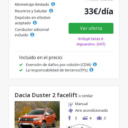
Kilometraje ilimitado
33€/día
Reunirse y Saludar
Depósito en efectivo
aceptado
Ver oferta
Conductor adicional
incluido
Incluye tasas e
impuestos. (VAT)
Incluido en el precio:
Exención de daños por colisión (CDW)
La responsabilidad de terceros(TPL)
Dacia Duster 2 facelift
o similar
Manual
Aire acondicionado
5
4
3