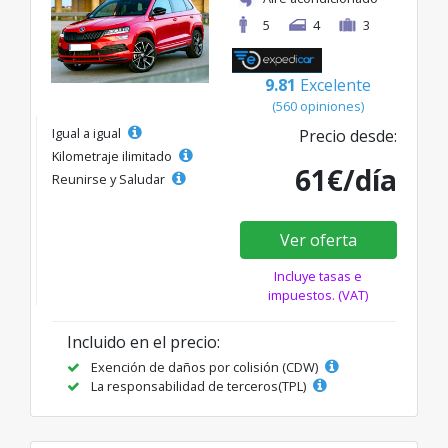
5
4
3
9.81
Excelente
(560 opiniones)
Igual a igual
Precio desde:
Kilometraje ilimitado
61€/día
Reunirse y Saludar
Ver oferta
Incluye tasas e
impuestos. (VAT)
Incluido en el precio:
Exención de daños por colisión (CDW)
La responsabilidad de terceros(TPL)