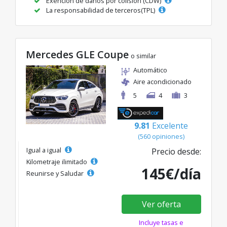
Exención de daños por colisión (CDW)
La responsabilidad de terceros(TPL)
Mercedes GLE Coupe
o similar
Automático
Aire acondicionado
5
4
3
9.81
Excelente
(560 opiniones)
Igual a igual
Precio desde:
Kilometraje ilimitado
145€/día
Reunirse y Saludar
Ver oferta
Incluye tasas e