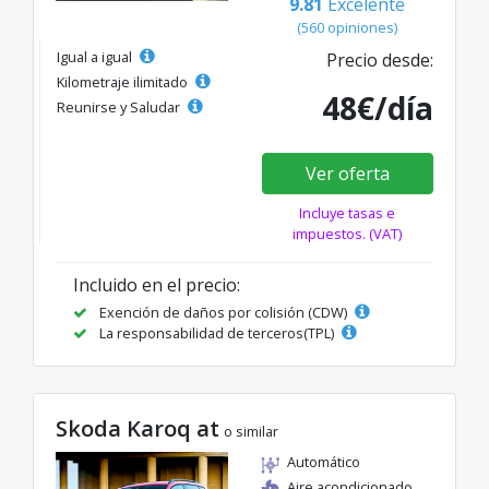
9.81
Excelente
(560 opiniones)
Igual a igual
Precio desde:
Kilometraje ilimitado
48€/día
Reunirse y Saludar
Ver oferta
Incluye tasas e
impuestos. (VAT)
Incluido en el precio:
Exención de daños por colisión (CDW)
La responsabilidad de terceros(TPL)
Skoda Karoq at
o similar
Automático
Aire acondicionado