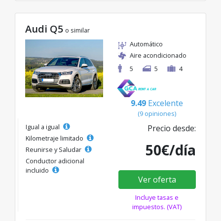
Audi Q5
o similar
Automático
Aire acondicionado
5
5
4
9.49
Excelente
(9 opiniones)
Igual a igual
Precio desde:
Kilometraje limitado
50€/día
Reunirse y Saludar
Conductor adicional
incluido
Ver oferta
Incluye tasas e
impuestos. (VAT)