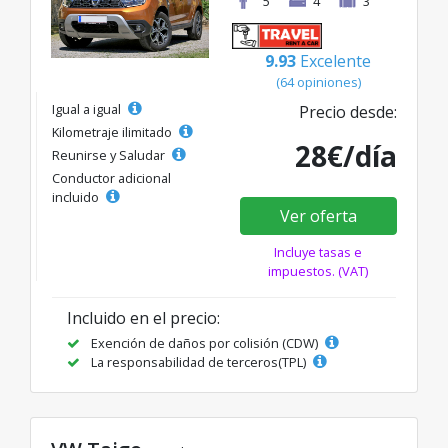
5
4
3
9.93
Excelente
(64 opiniones)
Igual a igual
Precio desde:
Kilometraje ilimitado
28€/día
Reunirse y Saludar
Conductor adicional
incluido
Ver oferta
Incluye tasas e
impuestos. (VAT)
Incluido en el precio:
Exención de daños por colisión (CDW)
La responsabilidad de terceros(TPL)