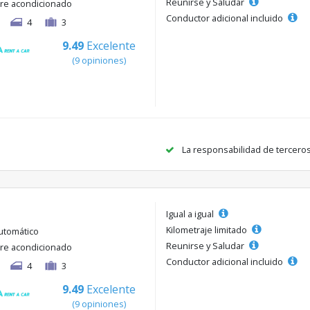
Reunirse y Saludar
ire acondicionado
Conductor adicional incluido
4
3
9.49
Excelente
(9 opiniones)
La responsabilidad de tercero
Igual a igual
Kilometraje limitado
utomático
Reunirse y Saludar
ire acondicionado
Conductor adicional incluido
4
3
9.49
Excelente
(9 opiniones)