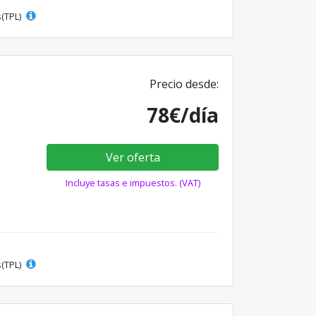
s(TPL)
Precio desde:
78€/día
Ver oferta
Incluye tasas e impuestos. (VAT)
s(TPL)