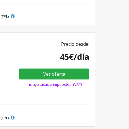
s(TPL)
Precio desde:
45€/día
Ver oferta
Incluye tasas e impuestos. (VAT)
s(TPL)