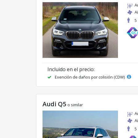
A
A
5
Incluido en el precio:
Exención de daños por colisión (CDW)
Audi Q5
o similar
A
A
5