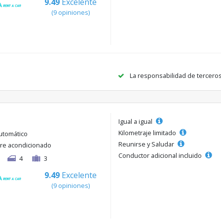
9.49
Excelente
(9 opiniones)
La responsabilidad de tercero
Igual a igual
Kilometraje limitado
utomático
Reunirse y Saludar
ire acondicionado
Conductor adicional incluido
4
3
9.49
Excelente
(9 opiniones)