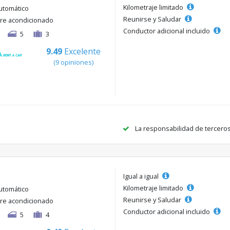
Kilometraje limitado
utomático
Reunirse y Saludar
ire acondicionado
Conductor adicional incluido
5
3
9.49
Excelente
(9 opiniones)
La responsabilidad de tercero
Igual a igual
Kilometraje limitado
utomático
Reunirse y Saludar
ire acondicionado
Conductor adicional incluido
5
4