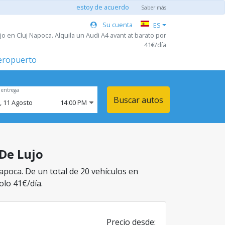
estoy de acuerdo
Saber más
Su cuenta
ES
o en Cluj Napoca. Alquila un Audi A4 avant at barato por
41€/día
aeropuerto
 entrega
Buscar autos
,
11
Agosto
14:00 PM
 De Lujo
Napoca. De un total de 20 vehículos en
olo 41€/día.
Precio desde: