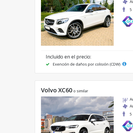
A
5
Incluido en el precio:
Exención de daños por colisión (CDW)
Volvo XC60
o similar
A
A
5