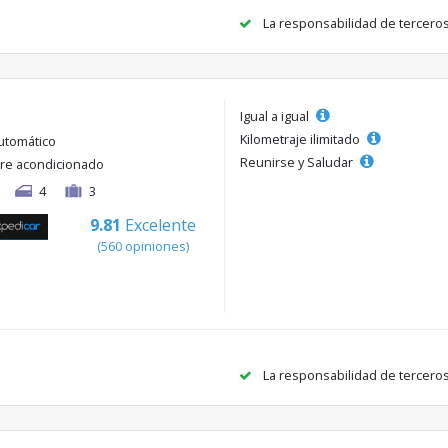
La responsabilidad de tercero
Igual a igual
Kilometraje ilimitado
utomático
Reunirse y Saludar
ire acondicionado
4
3
9.81
Excelente
(560 opiniones)
La responsabilidad de tercero