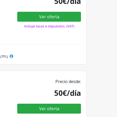
50€/día
Ver oferta
Incluye tasas e impuestos. (VAT)
s(TPL)
Precio desde:
50€/día
Ver oferta