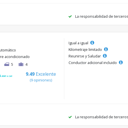
La responsabilidad de tercero
Igual a igual
Kilometraje limitado
utomático
Reunirse y Saludar
ire acondicionado
Conductor adicional incluido
5
4
9.49
Excelente
(9 opiniones)
La responsabilidad de tercero