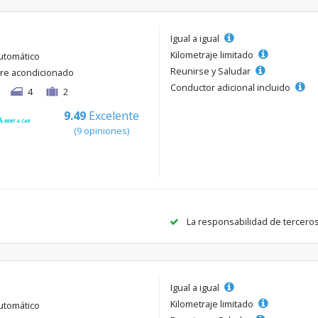
Igual a igual
Kilometraje limitado
utomático
Reunirse y Saludar
ire acondicionado
Conductor adicional incluido
4
2
9.49
Excelente
(9 opiniones)
La responsabilidad de tercero
Igual a igual
Kilometraje limitado
utomático