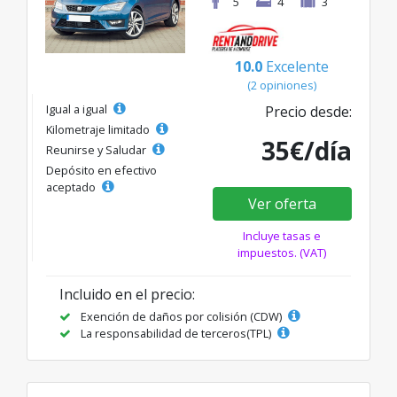
5
4
3
10.0
Excelente
(2 opiniones)
Igual a igual
Precio desde:
Kilometraje limitado
35€/día
Reunirse y Saludar
Depósito en efectivo
aceptado
Ver oferta
Incluye tasas e
impuestos. (VAT)
Incluido en el precio:
Exención de daños por colisión (CDW)
La responsabilidad de terceros(TPL)