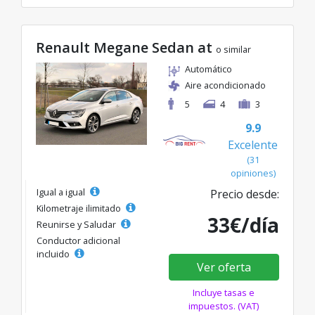
Renault Megane Sedan at
o similar
Automático
Aire acondicionado
5
4
3
9.9
Excelente
(31
opiniones)
Igual a igual
Precio desde:
Kilometraje ilimitado
33€/día
Reunirse y Saludar
Conductor adicional
incluido
Ver oferta
Incluye tasas e
impuestos. (VAT)