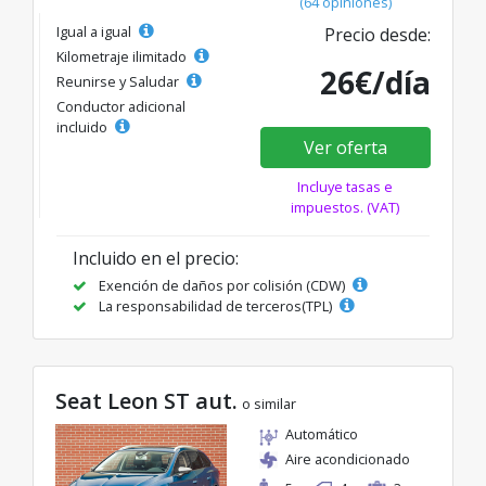
(64 opiniones)
Igual a igual
Precio desde:
Kilometraje ilimitado
26€/día
Reunirse y Saludar
Conductor adicional
incluido
Ver oferta
Incluye tasas e
impuestos. (VAT)
Incluido en el precio:
Exención de daños por colisión (CDW)
La responsabilidad de terceros(TPL)
Seat Leon ST aut.
o similar
Automático
Aire acondicionado