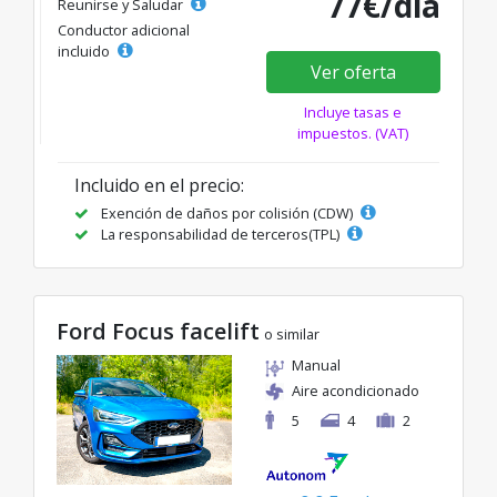
77€/día
Reunirse y Saludar
Conductor adicional
incluido
Ver oferta
Incluye tasas e
impuestos. (VAT)
Incluido en el precio:
Exención de daños por colisión (CDW)
La responsabilidad de terceros(TPL)
Ford Focus facelift
o similar
Manual
Aire acondicionado
5
4
2