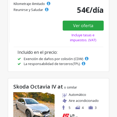
Kilometraje ilimitado
54€/día
Reunirse y Saludar
Ver oferta
Incluye tasas e
impuestos. (VAT)
Incluido en el precio:
Exención de daños por colisión (CDW)
La responsabilidad de terceros(TPL)
Skoda Octavia IV at
o similar
Automático
Aire acondicionado
5
4
3