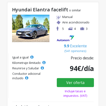
Hyundai Elantra facelift
o similar
Manual
Aire acondicionado
5
4
3
9.9
Excelente
(541 opiniones)
Igual a igual
Precio desde:
Kilometraje ilimitado
94€/día
Reunirse y Saludar
Conductor adicional
incluido
Ver oferta
Incluye tasas e
impuestos. (VAT)