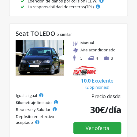
Exención de daños por colisión (CDW)
La responsabilidad de terceros(TPL)
Seat TOLEDO
o similar
Manual
Aire acondicionado
5
4
3
10.0
Excelente
(2 opiniones)
Igual a igual
Precio desde:
Kilometraje limitado
30€/día
Reunirse y Saludar
Depósito en efectivo
aceptado
Ver oferta