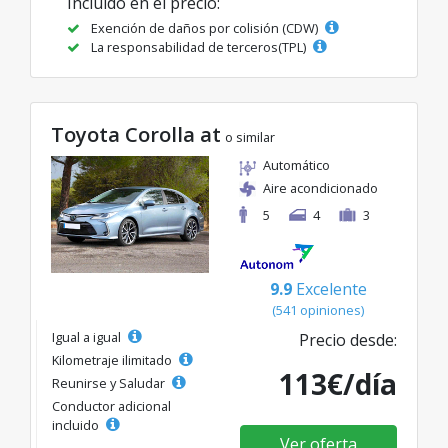
Incluido en el precio:
Exención de daños por colisión (CDW)
La responsabilidad de terceros(TPL)
Toyota Corolla at
o similar
Automático
Aire acondicionado
5
4
3
9.9
Excelente
(541 opiniones)
Igual a igual
Precio desde:
Kilometraje ilimitado
113€/día
Reunirse y Saludar
Conductor adicional
incluido
Ver oferta