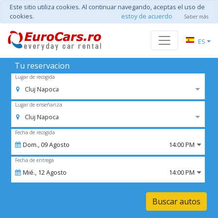
Este sitio utiliza cookies. Al continuar navegando, aceptas el uso de
cookies.
estoy de acuerdo
Saber más
ES
Tu reservacion
Lugar de recogida
Cluj Napoca
Lugar de enseñanza
Cluj Napoca
Fecha de recogida
Dom.,
09
Agosto
14:00 PM
Fecha de entrega
Mié.,
12
Agosto
14:00 PM
Buscar autos