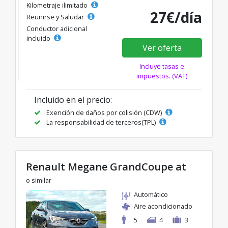
Kilometraje ilimitado
27€/día
Reunirse y Saludar
Conductor adicional
incluido
Ver oferta
Incluye tasas e
impuestos. (VAT)
Incluido en el precio:
Exención de daños por colisión (CDW)
La responsabilidad de terceros(TPL)
Renault Megane GrandCoupe at
o similar
Automático
Aire acondicionado
5
4
3