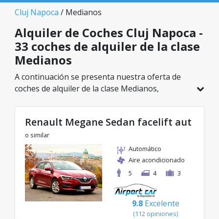
Cluj Napoca
/ Medianos
Alquiler de Coches Cluj Napoca -
33 coches de alquiler de la clase
Medianos
A continuación se presenta nuestra oferta de
coches de alquiler de la clase Medianos,
disponible en Cluj Napoca. De un total de 33
vehículos en esta ubicación, puedes elegir el
Renault Megane Sedan facelift aut
modelo ideal de la categoría seleccionada, con
tarifas excelentes desde solo 25€/día.
o similar
Automático
Aire acondicionado
5
4
3
9.8
Excelente
(112 opiniones)