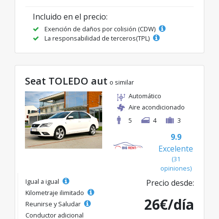
Incluido en el precio:
Exención de daños por colisión (CDW)
La responsabilidad de terceros(TPL)
Seat TOLEDO aut
o similar
Automático
Aire acondicionado
5
4
3
9.9
Excelente
(31
opiniones)
Igual a igual
Precio desde:
Kilometraje ilimitado
26€/día
Reunirse y Saludar
Conductor adicional