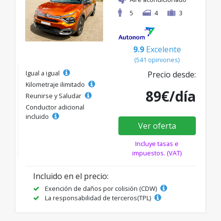
5
4
3
9.9
Excelente
(541 opiniones)
Igual a igual
Precio desde:
Kilometraje ilimitado
89€/día
Reunirse y Saludar
Conductor adicional
incluido
Ver oferta
Incluye tasas e
impuestos. (VAT)
Incluido en el precio:
Exención de daños por colisión (CDW)
La responsabilidad de terceros(TPL)