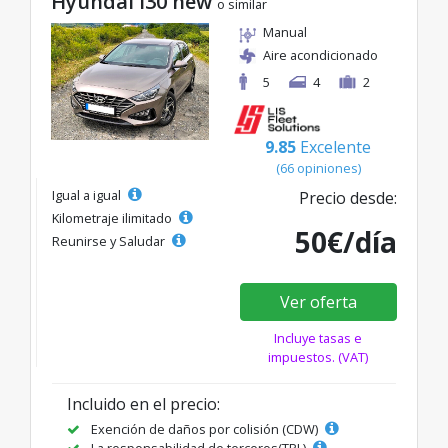
Hyundai I30 new
o similar
Manual
Aire acondicionado
5
4
2
9.85
Excelente
(66 opiniones)
Igual a igual
Precio desde:
Kilometraje ilimitado
50€/día
Reunirse y Saludar
Ver oferta
Incluye tasas e
impuestos. (VAT)
Incluido en el precio:
Exención de daños por colisión (CDW)
La responsabilidad de terceros(TPL)