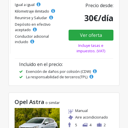
Igual a igual
Precio desde:
Kilometraje ilimitado
30€/día
Reunirse y Saludar
Depósito en efectivo
aceptado
Ver oferta
Conductor adicional
incluido
Incluye tasas e
impuestos. (VAT)
Incluido en el precio:
Exención de daños por colisión (CDW)
La responsabilidad de terceros(TPL)
Opel Astra
o similar
Manual
Aire acondicionado
5
4
2