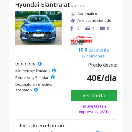
Hyundai Elantra at
o similar
Automático
Aire acondicionado
5
4
3
10.0
Excelente
(2 opiniones)
Igual a igual
Precio desde:
Kilometraje limitado
40€/día
Reunirse y Saludar
Depósito en efectivo
aceptado
Ver oferta
Incluye tasas e
impuestos. (VAT)
Incluido en el precio: