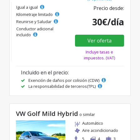
Igual a igual
Precio desde:
Kilometraje limitado
30€/día
Reunirse y Saludar
Conductor adicional
incluido
Ver oferta
Incluye tasas e
impuestos. (VAT)
Incluido en el precio:
Exención de daños por colisión (CDW)
La responsabilidad de terceros(TPL)
VW Golf Mild Hybrid
o similar
Automático
Aire acondicionado
5
4
3