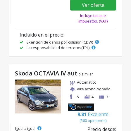
Ver oferta
Incluye tasas e
impuestos. (VAT)
Incluido en el precio:
Exención de daños por colisión (CDW)
La responsabilidad de terceros(TPL)
Skoda OCTAVIA IV aut
o similar
Automático
Aire acondicionado
5
4
3
9.81
Excelente
(560 opiniones)
Igual a igual
Precio desde: