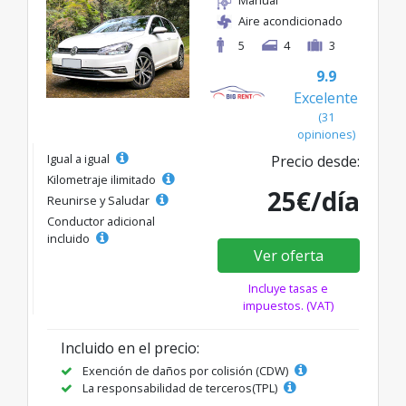
Aire acondicionado
5
4
3
9.9
Excelente
(31
opiniones)
Igual a igual
Precio desde:
Kilometraje ilimitado
25€/día
Reunirse y Saludar
Conductor adicional
incluido
Ver oferta
Incluye tasas e
impuestos. (VAT)
Incluido en el precio:
Exención de daños por colisión (CDW)
La responsabilidad de terceros(TPL)