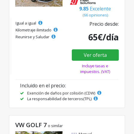
9.85
Excelente
(66 opiniones)
Igual a igual
Precio desde:
Kilometraje ilimitado
65€/día
Reunirse y Saludar
Ver oferta
Incluye tasas e
impuestos. (VAT)
Incluido en el precio:
Exención de daños por colisión (CDW)
La responsabilidad de terceros(TPL)
VW GOLF 7
o similar
Manual