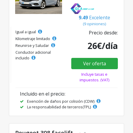
9.49
Excelente
(9 opiniones)
Igual a igual
Precio desde:
Kilometraje limitado
26€/día
Reunirse y Saludar
Conductor adicional
incluido
Ver oferta
Incluye tasas e
impuestos. (VAT)
Incluido en el precio:
Exención de daños por colisión (CDW)
La responsabilidad de terceros(TPL)
Peugeot 308 facelift