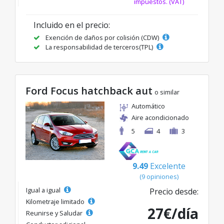
impuestos. (VAT)
Incluido en el precio:
Exención de daños por colisión (CDW)
La responsabilidad de terceros(TPL)
Ford Focus hatchback aut
o similar
Automático
Aire acondicionado
5
4
3
9.49
Excelente
(9 opiniones)
Igual a igual
Precio desde:
Kilometraje limitado
27€/día
Reunirse y Saludar