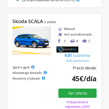
Skoda SCALA
o similar
Manual
Aire acondicionado
5
4
2
9.81
Excelente
(560 opiniones)
Igual a igual
Precio desde:
Kilometraje ilimitado
45€/día
Reunirse y Saludar
Ver oferta
Incluye tasas e
impuestos. (VAT)