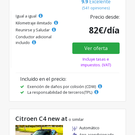
9.9
Excelente
(541 opiniones)
Igual a igual
Precio desde:
Kilometraje ilimitado
82€/día
Reunirse y Saludar
Conductor adicional
incluido
Ver oferta
Incluye tasas e
impuestos. (VAT)
Incluido en el precio:
Exención de daños por colisión (CDW)
La responsabilidad de terceros(TPL)
Citroen C4 new at
o similar
Automático
Aire acondicionado