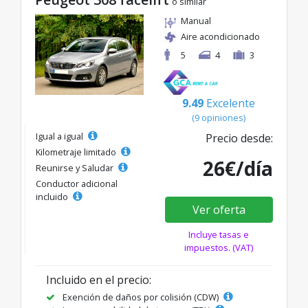
o similar
Manual
Aire acondicionado
5
4
3
9.49
Excelente
(9 opiniones)
Igual a igual
Precio desde:
Kilometraje limitado
26€/día
Reunirse y Saludar
Conductor adicional
incluido
Ver oferta
Incluye tasas e
impuestos. (VAT)
Incluido en el precio:
Exención de daños por colisión (CDW)