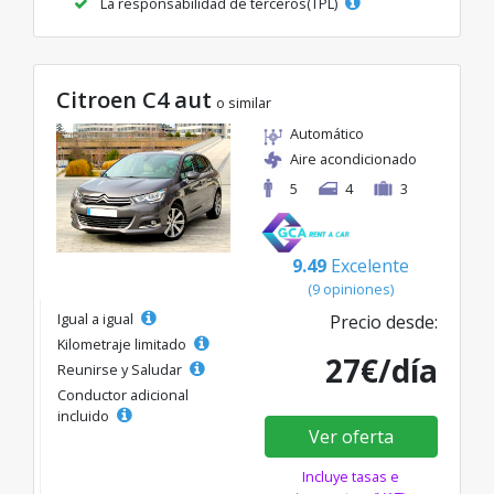
La responsabilidad de terceros(TPL)
Citroen C4 aut
o similar
Automático
Aire acondicionado
5
4
3
9.49
Excelente
(9 opiniones)
Igual a igual
Precio desde:
Kilometraje limitado
27€/día
Reunirse y Saludar
Conductor adicional
incluido
Ver oferta
Incluye tasas e