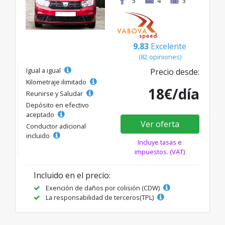
5
4
3
9.83
Excelente
(82 opiniones)
Igual a igual
Precio desde:
Kilometraje ilimitado
18€/día
Reunirse y Saludar
Depósito en efectivo
aceptado
Ver oferta
Conductor adicional
incluido
Incluye tasas e
impuestos. (VAT)
Incluido en el precio:
Exención de daños por colisión (CDW)
La responsabilidad de terceros(TPL)