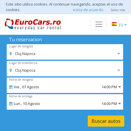
Este sitio utiliza cookies. Al continuar navegando, aceptas el uso de
cookies.
estoy de acuerdo
Saber más
ES
Tu reservacion
Lugar de recogida
Cluj Napoca
Lugar de enseñanza
Cluj Napoca
Fecha de recogida
Vie.,
07
Agosto
14:00 PM
Fecha de entrega
Lun.,
10
Agosto
14:00 PM
Buscar autos