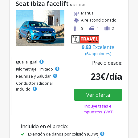
Seat Ibiza facelift
o similar
Manual
Aire acondicionado
5
4
2
9.93
Excelente
(64 opiniones)
Igual a igual
Precio desde:
Kilometraje ilimitado
23€/día
Reunirse y Saludar
Conductor adicional
incluido
Ver oferta
Incluye tasas e
impuestos. (VAT)
Incluido en el precio:
Exención de daños por colisión (CDW)