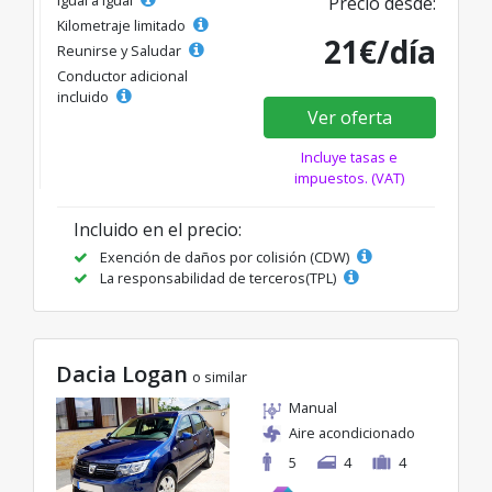
Igual a igual
Precio desde:
Kilometraje limitado
21€/día
Reunirse y Saludar
Conductor adicional
incluido
Ver oferta
Incluye tasas e
impuestos. (VAT)
Incluido en el precio:
Exención de daños por colisión (CDW)
La responsabilidad de terceros(TPL)
Dacia Logan
o similar
Manual
Aire acondicionado
5
4
4