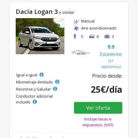
Dacia Logan 3
o similar
Manual
Aire acondicionado
5
4
3
9.9
Excelente
(31
opiniones)
Igual a igual
Precio desde:
Kilometraje ilimitado
25€/día
Reunirse y Saludar
Conductor adicional
incluido
Ver oferta
Incluye tasas e
impuestos. (VAT)