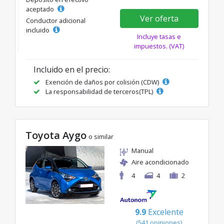
aceptado
Ver oferta
Conductor adicional
incluido
Incluye tasas e
impuestos. (VAT)
Incluido en el precio:
Exención de daños por colisión (CDW)
La responsabilidad de terceros(TPL)
Toyota Aygo
o similar
Manual
Aire acondicionado
4
4
2
9.9
Excelente
(541 opiniones)