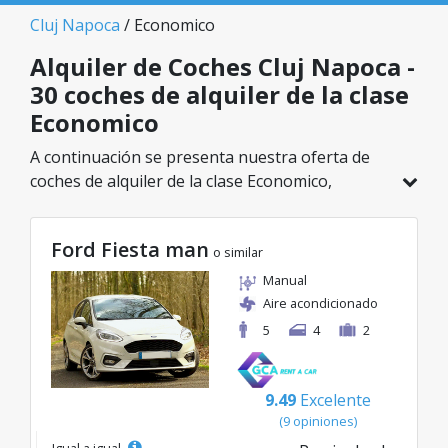
Cluj Napoca
/ Economico
Alquiler de Coches Cluj Napoca -
30 coches de alquiler de la clase
Economico
A continuación se presenta nuestra oferta de
coches de alquiler de la clase Economico,
disponible en Cluj Napoca. De un total de 30
vehículos en esta ubicación, puedes elegir el
Ford Fiesta man
modelo ideal de la categoría seleccionada, con
o similar
tarifas excelentes desde solo 8€/día.
Manual
Aire acondicionado
5
4
2
9.49
Excelente
(9 opiniones)