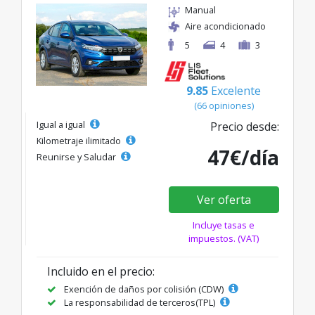
Manual
Aire acondicionado
5
4
3
9.85
Excelente
(66 opiniones)
Igual a igual
Precio desde:
Kilometraje ilimitado
47€/día
Reunirse y Saludar
Ver oferta
Incluye tasas e
impuestos. (VAT)
Incluido en el precio:
Exención de daños por colisión (CDW)
La responsabilidad de terceros(TPL)