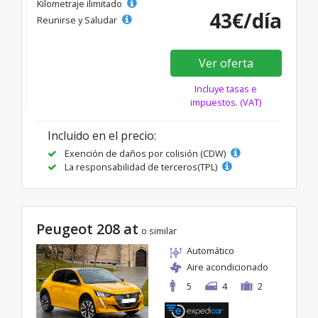
Kilometraje ilimitado
43€/día
Reunirse y Saludar
Ver oferta
Incluye tasas e
impuestos. (VAT)
Incluido en el precio:
Exención de daños por colisión (CDW)
La responsabilidad de terceros(TPL)
Peugeot 208 at
o similar
Automático
Aire acondicionado
5
4
2