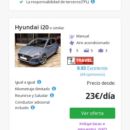
La responsabilidad de terceros(TPL)
Hyundai i20
o similar
Manual
Aire acondicionado
5
5
3
9.93
Excelente
(64 opiniones)
Igual a igual
Precio desde:
Kilometraje ilimitado
23€/día
Reunirse y Saludar
Conductor adicional
incluido
Ver oferta
Incluye tasas e
impuestos. (VAT)