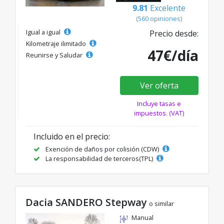
9.81
Excelente
(560 opiniones)
Igual a igual
Precio desde:
Kilometraje ilimitado
47€/día
Reunirse y Saludar
Ver oferta
Incluye tasas e
impuestos. (VAT)
Incluido en el precio:
Exención de daños por colisión (CDW)
La responsabilidad de terceros(TPL)
Dacia SANDERO Stepway
o similar
Manual