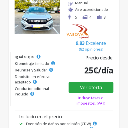
Manual
Aire acondicionado
5
4
3
9.83
Excelente
(82 opiniones)
Igual a igual
Precio desde:
Kilometraje ilimitado
25€/día
Reunirse y Saludar
Depósito en efectivo
aceptado
Ver oferta
Conductor adicional
incluido
Incluye tasas e
impuestos. (VAT)
Incluido en el precio:
Exención de daños por colisión (CDW)