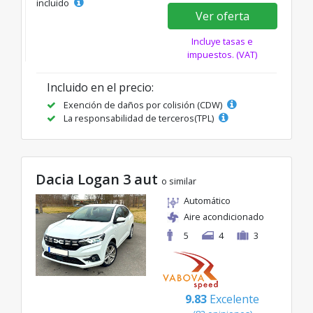
incluido
Ver oferta
Incluye tasas e
impuestos. (VAT)
Incluido en el precio:
Exención de daños por colisión (CDW)
La responsabilidad de terceros(TPL)
Dacia Logan 3 aut
o similar
Automático
Aire acondicionado
5
4
3
9.83
Excelente