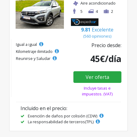
Aire acondicionado
5
4
2
9.81
Excelente
(560 opiniones)
Igual a igual
Precio desde:
Kilometraje ilimitado
45€/día
Reunirse y Saludar
Ver oferta
Incluye tasas e
impuestos. (VAT)
Incluido en el precio:
Exención de daños por colisión (CDW)
La responsabilidad de terceros(TPL)