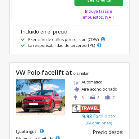
Ver oferta
Incluye tasas e
impuestos. (VAT)
Incluido en el precio:
Exención de daños por colisión (CDW)
La responsabilidad de terceros(TPL)
VW Polo facelift at
o similar
Automático
Aire acondicionado
5
4
2
9.93
Excelente
(64 opiniones)
Igual a igual
Precio desde:
Kilometraje ilimitado