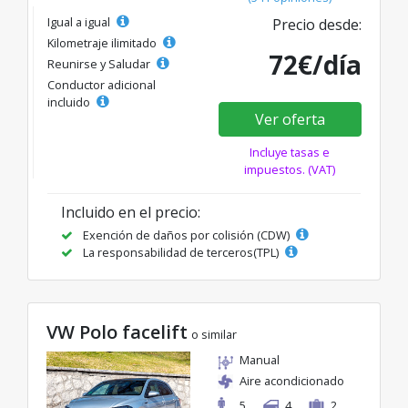
Igual a igual
Precio desde:
Kilometraje ilimitado
72€/día
Reunirse y Saludar
Conductor adicional
incluido
Ver oferta
Incluye tasas e
impuestos. (VAT)
Incluido en el precio:
Exención de daños por colisión (CDW)
La responsabilidad de terceros(TPL)
VW Polo facelift
o similar
Manual
Aire acondicionado
5
4
2