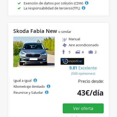
Exención de daños por colisión (CDW)
La responsabilidad de terceros(TPL)
Skoda Fabia New
o similar
Manual
Aire acondicionado
5
4
2
9.81
Excelente
(560 opiniones)
Igual a igual
Precio desde:
Kilometraje ilimitado
43€/día
Reunirse y Saludar
Ver oferta