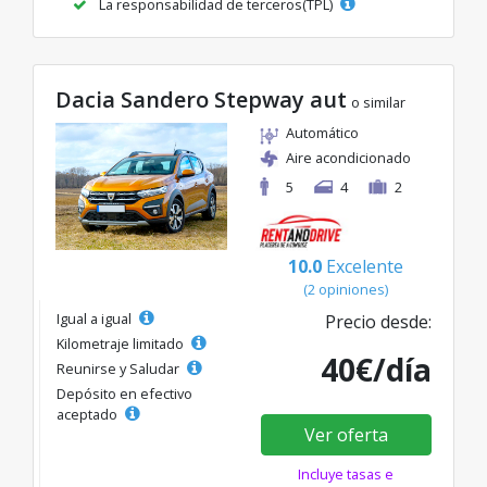
La responsabilidad de terceros(TPL)
Dacia Sandero Stepway aut
o similar
Automático
Aire acondicionado
5
4
2
10.0
Excelente
(2 opiniones)
Igual a igual
Precio desde:
Kilometraje limitado
40€/día
Reunirse y Saludar
Depósito en efectivo
aceptado
Ver oferta
Incluye tasas e