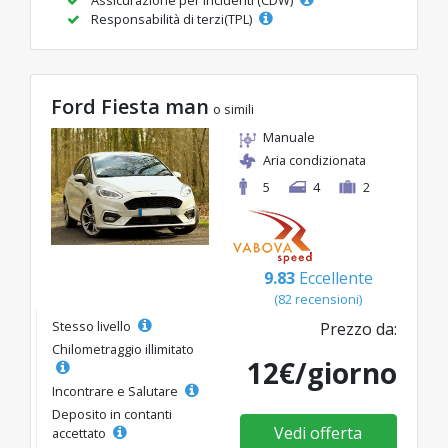
Responsabilità di terzi(TPL)
Ford Fiesta man
o simili
Manuale
Aria condizionata
5
4
2
9.83
Eccellente
(82 recensioni)
Stesso livello
Prezzo da:
Chilometraggio illimitato
12€/giorno
Incontrare e Salutare
Deposito in contanti
Vedi offerta
accettato