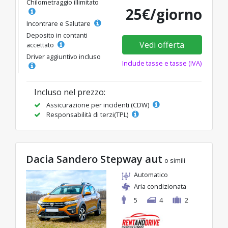
Chilometraggio illimitato
25€/giorno
Incontrare e Salutare
Deposito in contanti
Vedi offerta
accettato
Driver aggiuntivo incluso
Include tasse e tasse (IVA)
Incluso nel prezzo:
Assicurazione per incidenti (CDW)
Responsabilità di terzi(TPL)
Dacia Sandero Stepway aut
o simili
Automatico
Aria condizionata
5
4
2