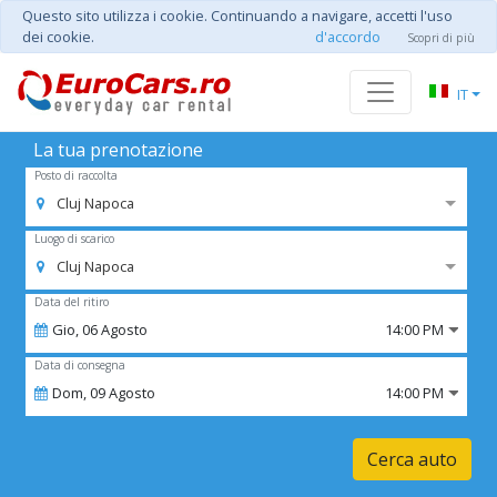
Questo sito utilizza i cookie. Continuando a navigare, accetti l'uso
dei cookie.
d'accordo
Scopri di più
IT
La tua prenotazione
Posto di raccolta
Cluj Napoca
Luogo di scarico
Cluj Napoca
Data del ritiro
Gio,
06
Agosto
14:00 PM
Data di consegna
Dom,
09
Agosto
14:00 PM
Cerca auto