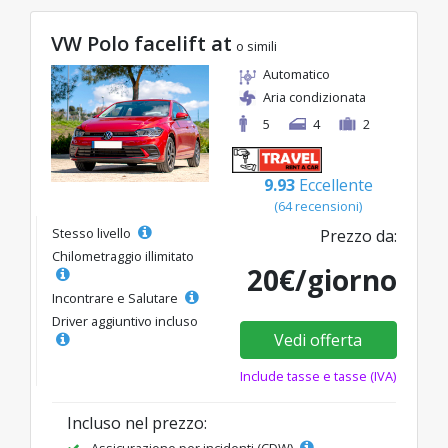
VW Polo facelift at
o simili
Automatico
Aria condizionata
5
4
2
9.93
Eccellente
(64 recensioni)
Stesso livello
Prezzo da:
Chilometraggio illimitato
20€/giorno
Incontrare e Salutare
Driver aggiuntivo incluso
Vedi offerta
Include tasse e tasse (IVA)
Incluso nel prezzo:
Assicurazione per incidenti (CDW)