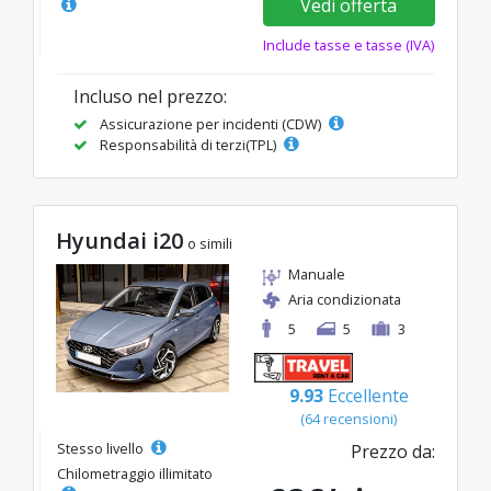
Vedi offerta
Include tasse e tasse (IVA)
Incluso nel prezzo:
Assicurazione per incidenti (CDW)
Responsabilità di terzi(TPL)
Hyundai i20
o simili
Manuale
Aria condizionata
5
5
3
9.93
Eccellente
(64 recensioni)
Stesso livello
Prezzo da:
Chilometraggio illimitato