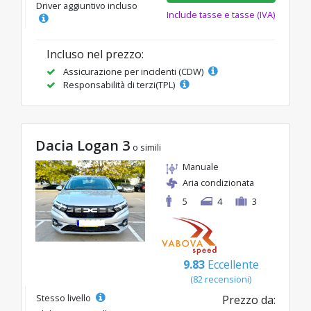
Driver aggiuntivo incluso
Include tasse e tasse (IVA)
Incluso nel prezzo:
Assicurazione per incidenti (CDW)
Responsabilità di terzi(TPL)
Dacia Logan 3
o simili
Manuale
Aria condizionata
5
4
3
9.83
Eccellente
(82 recensioni)
Stesso livello
Prezzo da: