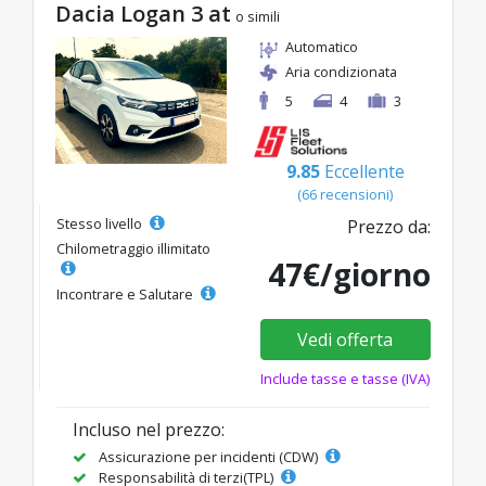
Dacia Logan 3 at
o simili
Automatico
Aria condizionata
5
4
3
9.85
Eccellente
(66 recensioni)
Stesso livello
Prezzo da:
Chilometraggio illimitato
47€/giorno
Incontrare e Salutare
Vedi offerta
Include tasse e tasse (IVA)
Incluso nel prezzo:
Assicurazione per incidenti (CDW)
Responsabilità di terzi(TPL)