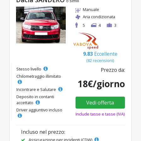
o simili
Manuale
Aria condizionata
5
4
3
9.83
Eccellente
(82 recensioni)
Stesso livello
Prezzo da:
Chilometraggio illimitato
18€/giorno
Incontrare e Salutare
Deposito in contanti
Vedi offerta
accettato
Driver aggiuntivo incluso
Include tasse e tasse (IVA)
Incluso nel prezzo:
Assicurazione per incidenti (CDW)