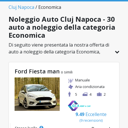
Cluj Napoca
/ Economica
Noleggio Auto Cluj Napoca - 30
auto a noleggio della categoria
Economica
Di seguito viene presentata la nostra offerta di
auto a noleggio della categoria Economica,
disponibile a Cluj Napoca. Su un totale di 30
veicoli in questa località, puoi scegliere il
Ford Fiesta man
modello ideale nella categoria selezionata, con
o simili
tariffe vantaggiose a partire da soli 8€/giorno.
Manuale
Aria condizionata
5
4
2
9.49
Eccellente
(9 recensioni)