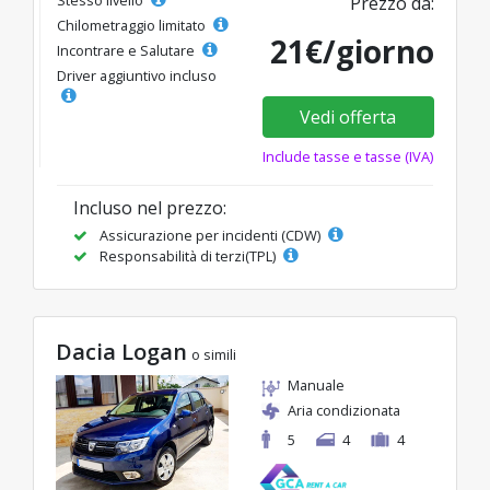
Stesso livello
Prezzo da:
Chilometraggio limitato
21€/giorno
Incontrare e Salutare
Driver aggiuntivo incluso
Vedi offerta
Include tasse e tasse (IVA)
Incluso nel prezzo:
Assicurazione per incidenti (CDW)
Responsabilità di terzi(TPL)
Dacia Logan
o simili
Manuale
Aria condizionata
5
4
4