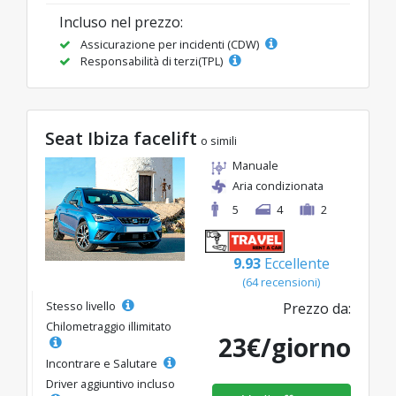
Incluso nel prezzo:
Assicurazione per incidenti (CDW)
Responsabilità di terzi(TPL)
Seat Ibiza facelift
o simili
Manuale
Aria condizionata
5
4
2
9.93
Eccellente
(64 recensioni)
Stesso livello
Prezzo da:
Chilometraggio illimitato
23€/giorno
Incontrare e Salutare
Driver aggiuntivo incluso