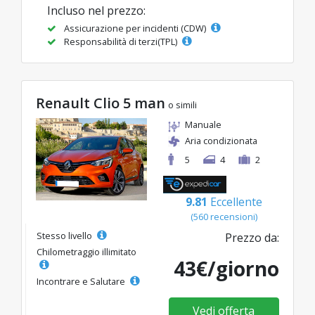
Incluso nel prezzo:
Assicurazione per incidenti (CDW)
Responsabilità di terzi(TPL)
Renault Clio 5 man
o simili
Manuale
Aria condizionata
5
4
2
9.81
Eccellente
(560 recensioni)
Stesso livello
Prezzo da:
Chilometraggio illimitato
43€/giorno
Incontrare e Salutare
Vedi offerta