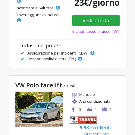
23€/giorno
Incontrare e Salutare
Driver aggiuntivo incluso
Vedi offerta
Include tasse e tasse (IVA)
Incluso nel prezzo:
Assicurazione per incidenti (CDW)
Responsabilità di terzi(TPL)
VW Polo facelift
o simili
Manuale
Aria condizionata
5
4
2
9.93
Eccellente
(64 recensioni)