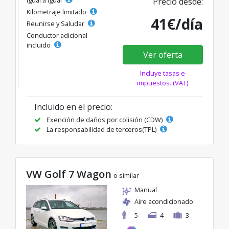
Igual a igual
Precio desde:
Kilometraje limitado
41€/día
Reunirse y Saludar
Conductor adicional
incluido
Ver oferta
Incluye tasas e
impuestos. (VAT)
Incluido en el precio:
Exención de daños por colisión (CDW)
La responsabilidad de terceros(TPL)
VW Golf 7 Wagon
o similar
Manual
Aire acondicionado
5
4
3