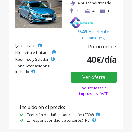
Aire acondicionado
5
4
3
9.49
Excelente
(9 opiniones)
Igual a igual
Precio desde:
Kilometraje limitado
40€/día
Reunirse y Saludar
Conductor adicional
incluido
Ver oferta
Incluye tasas e
impuestos. (VAT)
Incluido en el precio:
Exención de daños por colisión (CDW)
La responsabilidad de terceros(TPL)