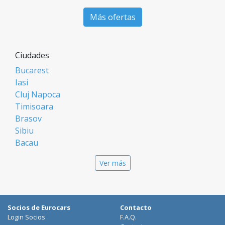
Más ofertas
Ciudades
Bucarest
Iasi
Cluj Napoca
Timisoara
Brasov
Sibiu
Bacau
Oradea
Ver más
Arad
Piatra Neamt
Constanta
Galati
Socios de Eurocars
Contacto
Suceava
Login Socios
F.A.Q.