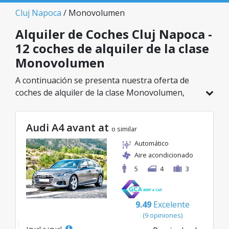
Cluj Napoca
/ Monovolumen
Alquiler de Coches Cluj Napoca -
12 coches de alquiler de la clase
Monovolumen
A continuación se presenta nuestra oferta de
coches de alquiler de la clase Monovolumen,
disponible en Cluj Napoca. De un total de 12
vehículos en esta ubicación, puedes elegir el
Audi A4 avant at
modelo ideal de la categoría seleccionada, con
o similar
tarifas excelentes desde solo 26€/día.
Automático
Aire acondicionado
5
4
3
9.49
Excelente
(9 opiniones)