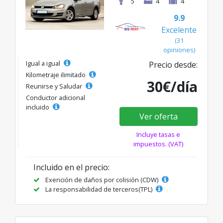
5
4
4
9.9
Excelente
(31
opiniones)
Igual a igual
Precio desde:
Kilometraje ilimitado
30€/día
Reunirse y Saludar
Conductor adicional
incluido
Ver oferta
Incluye tasas e
impuestos. (VAT)
Incluido en el precio:
Exención de daños por colisión (CDW)
La responsabilidad de terceros(TPL)