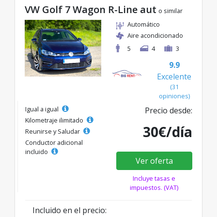
VW Golf 7 Wagon R-Line aut
o similar
Automático
Aire acondicionado
5
4
3
9.9
Excelente
(31
opiniones)
Igual a igual
Precio desde:
Kilometraje ilimitado
30€/día
Reunirse y Saludar
Conductor adicional
incluido
Ver oferta
Incluye tasas e
impuestos. (VAT)
Incluido en el precio: