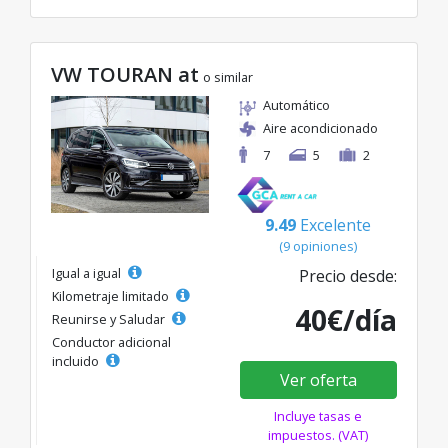
VW TOURAN at
o similar
Automático
Aire acondicionado
7
5
2
9.49
Excelente
(9 opiniones)
Igual a igual
Precio desde:
Kilometraje limitado
40€/día
Reunirse y Saludar
Conductor adicional
incluido
Ver oferta
Incluye tasas e
impuestos. (VAT)