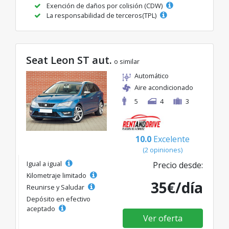
Exención de daños por colisión (CDW)
La responsabilidad de terceros(TPL)
Seat Leon ST aut.
o similar
Automático
Aire acondicionado
5
4
3
10.0
Excelente
(2 opiniones)
Igual a igual
Precio desde:
Kilometraje limitado
35€/día
Reunirse y Saludar
Depósito en efectivo
aceptado
Ver oferta