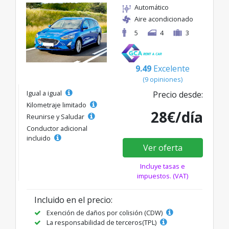
Automático
Aire acondicionado
5
4
3
9.49
Excelente
(9 opiniones)
Igual a igual
Precio desde:
Kilometraje limitado
28€/día
Reunirse y Saludar
Conductor adicional
incluido
Ver oferta
Incluye tasas e
impuestos. (VAT)
Incluido en el precio:
Exención de daños por colisión (CDW)
La responsabilidad de terceros(TPL)