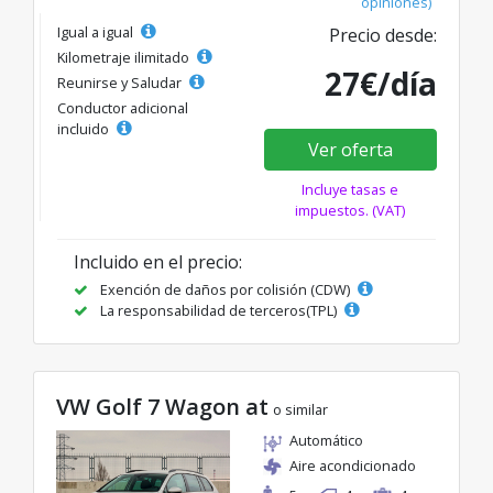
opiniones)
Igual a igual
Precio desde:
Kilometraje ilimitado
27€/día
Reunirse y Saludar
Conductor adicional
incluido
Ver oferta
Incluye tasas e
impuestos. (VAT)
Incluido en el precio:
Exención de daños por colisión (CDW)
La responsabilidad de terceros(TPL)
VW Golf 7 Wagon at
o similar
Automático
Aire acondicionado