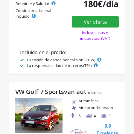
180€/día
Reunirse y Saludar
Conductor adicional
incluido
Ver oferta
Incluye tasas e
impuestos. (VAT)
Incluido en el precio:
Exención de daños por colisión (CDW)
La responsabilidad de terceros(TPL)
VW Golf 7 Sportsvan aut
o similar
Automático
Aire acondicionado
5
4
3
9.9
Excelente