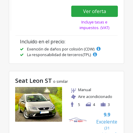
Ver oferta
Incluye tasas e
impuestos. (VAT)
Incluido en el precio:
Exención de daños por colisión (CDW)
La responsabilidad de terceros(TPL)
Seat Leon ST
o similar
Manual
Aire acondicionado
5
4
3
9.9
Excelente
(31