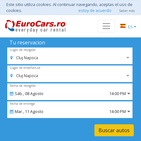
Este sitio utiliza cookies. Al continuar navegando, aceptas el uso de
cookies.
estoy de acuerdo
Saber más
ES
Tu reservacion
Lugar de recogida
Cluj Napoca
Lugar de enseñanza
Cluj Napoca
Fecha de recogida
Sáb.,
08
Agosto
14:00 PM
Fecha de entrega
Mar.,
11
Agosto
14:00 PM
Buscar autos