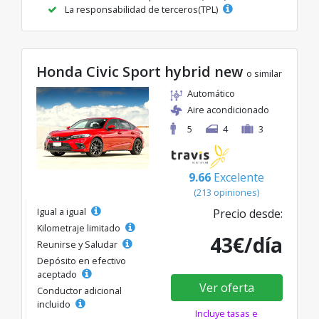
La responsabilidad de terceros(TPL)
Honda Civic Sport hybrid new
o similar
Automático
Aire acondicionado
5
4
3
9.66
Excelente
(213 opiniones)
Igual a igual
Precio desde:
Kilometraje limitado
43€/día
Reunirse y Saludar
Depósito en efectivo
aceptado
Ver oferta
Conductor adicional
incluido
Incluye tasas e