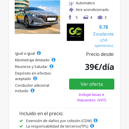
Automático
Aire acondicionado
5
4
3
9.78
Excelente
(258
opiniones)
Igual a igual
Precio desde:
Kilometraje ilimitado
39€/día
Reunirse y Saludar
Depósito en efectivo
aceptado
Ver oferta
Conductor adicional
incluido
Incluye tasas e
impuestos. (VAT)
Incluido en el precio:
Exención de daños por colisión (CDW)
La responsabilidad de terceros(TPL)