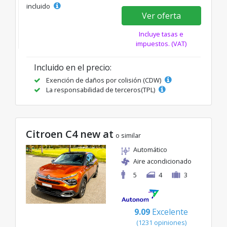
incluido
Ver oferta
Incluye tasas e
impuestos. (VAT)
Incluido en el precio:
Exención de daños por colisión (CDW)
La responsabilidad de terceros(TPL)
Citroen C4 new at
o similar
Automático
Aire acondicionado
5
4
3
9.09
Excelente
(1231 opiniones)