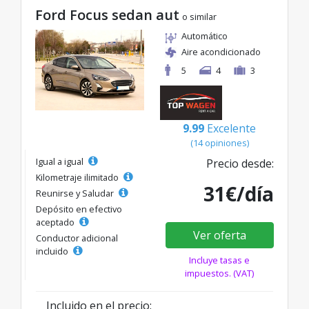
Ford Focus sedan aut
o similar
Automático
Aire acondicionado
5
4
3
9.99
Excelente
(14 opiniones)
Igual a igual
Precio desde:
Kilometraje ilimitado
31€/día
Reunirse y Saludar
Depósito en efectivo
aceptado
Ver oferta
Conductor adicional
incluido
Incluye tasas e
impuestos. (VAT)
Incluido en el precio: