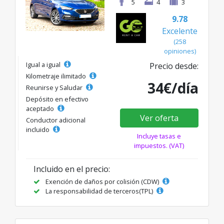
5
4
3
9.78
Excelente
(258
opiniones)
Igual a igual
Precio desde:
Kilometraje ilimitado
34€/día
Reunirse y Saludar
Depósito en efectivo
aceptado
Ver oferta
Conductor adicional
incluido
Incluye tasas e
impuestos. (VAT)
Incluido en el precio:
Exención de daños por colisión (CDW)
La responsabilidad de terceros(TPL)