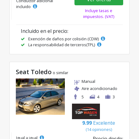
Conductor adicional
incluido
Incluye tasas e
impuestos. (VAT)
Incluido en el precio:
Exención de daños por colisión (CDW)
La responsabilidad de terceros(TPL)
Seat Toledo
o similar
Manual
Aire acondicionado
5
4
3
9.99
Excelente
(14 opiniones)
Igual a igual
Precio desde: