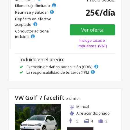
Kilometraje ilimitado
25€/día
Reunirse y Saludar
Depósito en efectivo
aceptado
Ver oferta
Conductor adicional
incluido
Incluye tasas e
impuestos. (VAT)
Incluido en el precio:
Exención de daños por colisión (CDW)
La responsabilidad de terceros(TPL)
VW Golf 7 facelift
o similar
Manual
Aire acondicionado
5
4
3