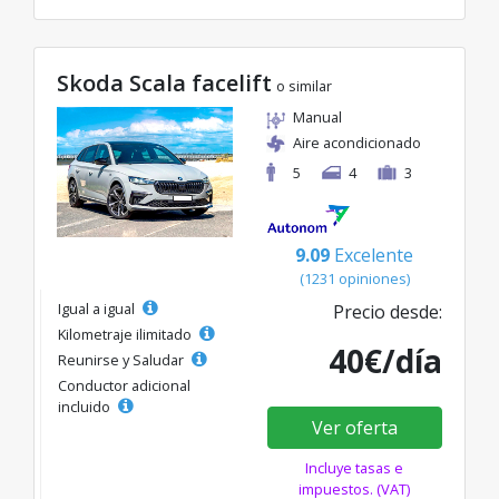
Skoda Scala facelift
o similar
Manual
Aire acondicionado
5
4
3
9.09
Excelente
(1231 opiniones)
Igual a igual
Precio desde:
Kilometraje ilimitado
40€/día
Reunirse y Saludar
Conductor adicional
incluido
Ver oferta
Incluye tasas e
impuestos. (VAT)