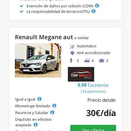
Exención de daños por colisión (CDW)
La responsabilidad de terceros(TPL)
Renault Megane aut
o similar
Automático
Aire acondicionado
5
4
3
9.99
Excelente
(14 opiniones)
Igual a igual
Precio desde:
Kilometraje ilimitado
30€/día
Reunirse y Saludar
Depósito en efectivo
aceptado
Ver oferta