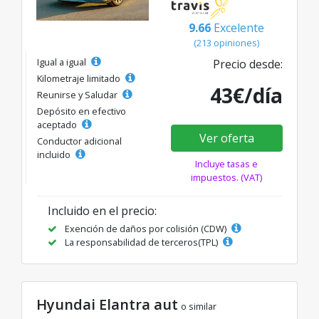
9.66
Excelente
(213 opiniones)
Igual a igual
Precio desde:
Kilometraje limitado
43€/día
Reunirse y Saludar
Depósito en efectivo
aceptado
Ver oferta
Conductor adicional
incluido
Incluye tasas e
impuestos. (VAT)
Incluido en el precio:
Exención de daños por colisión (CDW)
La responsabilidad de terceros(TPL)
Hyundai Elantra aut
o similar