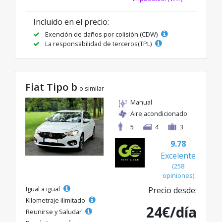
Incluido en el precio:
Exención de daños por colisión (CDW)
La responsabilidad de terceros(TPL)
Fiat Tipo b
o similar
Manual
Aire acondicionado
5
4
3
9.78
Excelente
(258
opiniones)
Igual a igual
Precio desde:
Kilometraje ilimitado
24€/día
Reunirse y Saludar