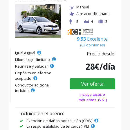
Manual
Aire acondicionado
5
4
3
9.93
Excelente
(63 opiniones)
Igual a igual
Precio desde:
Kilometraje ilimitado
28€/día
Reunirse y Saludar
Depósito en efectivo
aceptado
Ver oferta
Conductor adicional
incluido
Incluye tasas e
impuestos. (VAT)
Incluido en el precio:
Exención de daños por colisión (CDW)
La responsabilidad de terceros(TPL)