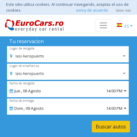
Este sitio utiliza cookies. Al continuar navegando, aceptas el uso de
cookies.
estoy de acuerdo
Saber más
ES
Tu reservacion
Lugar de recogida
Iasi Aeropuerto
Lugar de enseñanza
Iasi Aeropuerto
Fecha de recogida
Jue.,
06
Agosto
14:00 PM
Fecha de entrega
Dom.,
09
Agosto
14:00 PM
Buscar autos