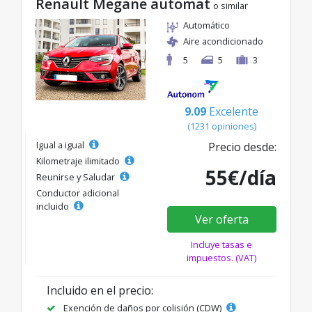
Renault Megane automat
o similar
Automático
Aire acondicionado
5
5
3
9.09
Excelente
(1231 opiniones)
Igual a igual
Precio desde:
Kilometraje ilimitado
55€/día
Reunirse y Saludar
Conductor adicional
incluido
Ver oferta
Incluye tasas e
impuestos. (VAT)
Incluido en el precio:
Exención de daños por colisión (CDW)