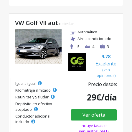
VW Golf VII aut
o similar
Automático
Aire acondicionado
5
4
3
9.78
Excelente
(258
opiniones)
Igual a igual
Precio desde:
Kilometraje ilimitado
29€/día
Reunirse y Saludar
Depósito en efectivo
aceptado
Ver oferta
Conductor adicional
incluido
Incluye tasas e
impuestos. (VAT)