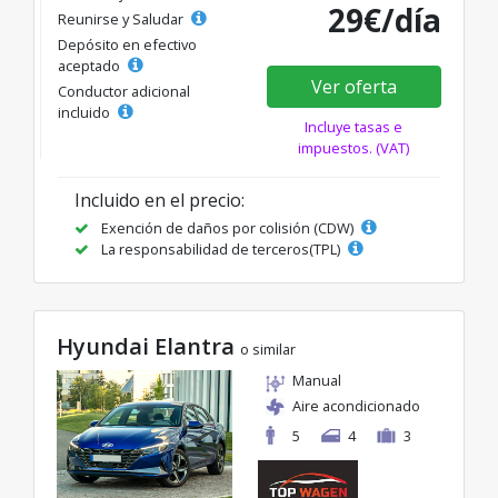
29€/día
Reunirse y Saludar
Depósito en efectivo
aceptado
Ver oferta
Conductor adicional
incluido
Incluye tasas e
impuestos. (VAT)
Incluido en el precio:
Exención de daños por colisión (CDW)
La responsabilidad de terceros(TPL)
Hyundai Elantra
o similar
Manual
Aire acondicionado
5
4
3