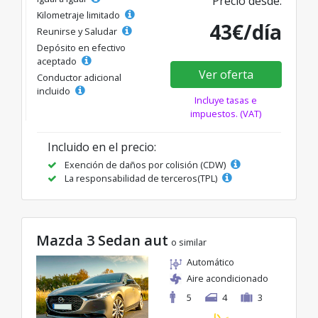
Precio desde:
Kilometraje limitado
43€/día
Reunirse y Saludar
Depósito en efectivo
aceptado
Ver oferta
Conductor adicional
incluido
Incluye tasas e
impuestos. (VAT)
Incluido en el precio:
Exención de daños por colisión (CDW)
La responsabilidad de terceros(TPL)
Mazda 3 Sedan aut
o similar
Automático
Aire acondicionado
5
4
3