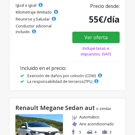
Igual a igual
Precio desde:
Kilometraje ilimitado
55€/día
Reunirse y Saludar
Conductor adicional
incluido
Ver oferta
Incluye tasas e
impuestos. (VAT)
Incluido en el precio:
Exención de daños por colisión (CDW)
La responsabilidad de terceros(TPL)
Renault Megane Sedan aut
o similar
Automático
Aire acondicionado
5
4
3