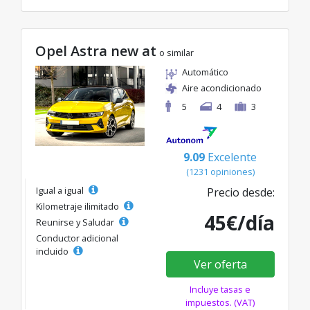
Opel Astra new at
o similar
Automático
Aire acondicionado
5
4
3
9.09
Excelente
(1231 opiniones)
Igual a igual
Precio desde:
Kilometraje ilimitado
45€/día
Reunirse y Saludar
Conductor adicional
incluido
Ver oferta
Incluye tasas e
impuestos. (VAT)