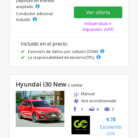
Depósito en efectivo
aceptado
Ver oferta
Conductor adicional
incluido
Incluye tasas e
impuestos. (VAT)
Incluido en el precio:
Exención de daños por colisión (CDW)
La responsabilidad de terceros(TPL)
Hyundai i30 New
o similar
Manual
Aire acondicionado
5
4
3
9.78
Excelente
(258