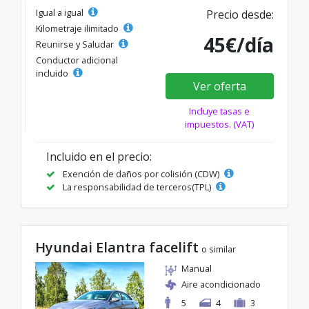
Igual a igual
Precio desde:
Kilometraje ilimitado
45€/día
Reunirse y Saludar
Conductor adicional
incluido
Ver oferta
Incluye tasas e
impuestos. (VAT)
Incluido en el precio:
Exención de daños por colisión (CDW)
La responsabilidad de terceros(TPL)
Hyundai Elantra facelift
o similar
Manual
Aire acondicionado
5
4
3