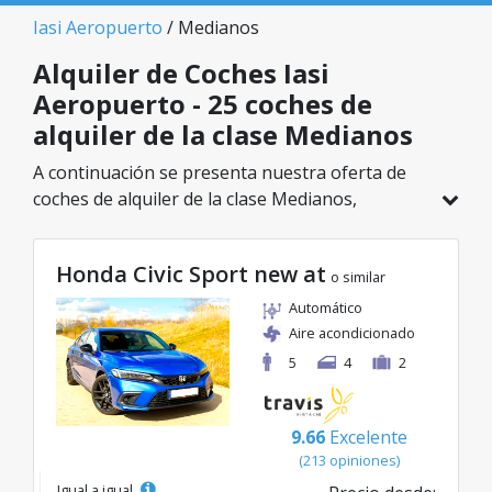
Iasi Aeropuerto
/ Medianos
Alquiler de Coches Iasi
Aeropuerto - 25 coches de
alquiler de la clase Medianos
A continuación se presenta nuestra oferta de
coches de alquiler de la clase Medianos,
disponible en Iasi Aeropuerto. De un total de 25
vehículos en esta ubicación, puedes elegir el
Honda Civic Sport new at
modelo ideal de la categoría seleccionada, con
o similar
tarifas excelentes desde solo 23€/día.
Automático
Aire acondicionado
5
4
2
9.66
Excelente
(213 opiniones)
Igual a igual