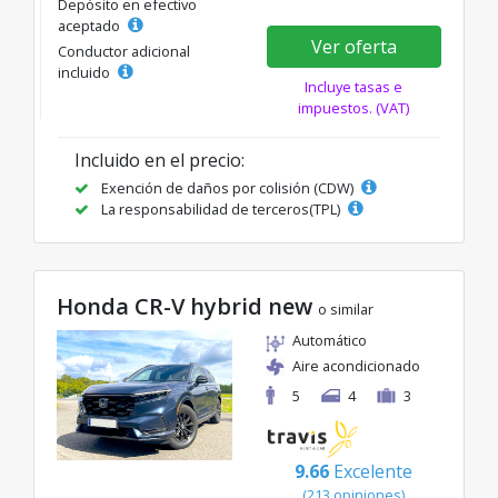
Depósito en efectivo
aceptado
Ver oferta
Conductor adicional
incluido
Incluye tasas e
impuestos. (VAT)
Incluido en el precio:
Exención de daños por colisión (CDW)
La responsabilidad de terceros(TPL)
Honda CR-V hybrid new
o similar
Automático
Aire acondicionado
5
4
3
9.66
Excelente
(213 opiniones)