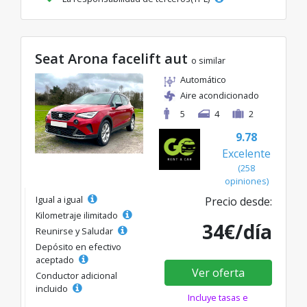
Seat Arona facelift aut
o similar
Automático
Aire acondicionado
5
4
2
9.78
Excelente
(258
opiniones)
Igual a igual
Precio desde:
Kilometraje ilimitado
34€/día
Reunirse y Saludar
Depósito en efectivo
aceptado
Ver oferta
Conductor adicional
incluido
Incluye tasas e