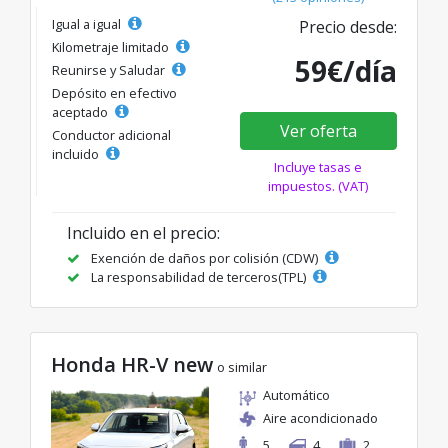
Igual a igual
Precio desde:
Kilometraje limitado
59€/día
Reunirse y Saludar
Depósito en efectivo
aceptado
Ver oferta
Conductor adicional
incluido
Incluye tasas e
impuestos. (VAT)
Incluido en el precio:
Exención de daños por colisión (CDW)
La responsabilidad de terceros(TPL)
Honda HR-V new
o similar
Automático
Aire acondicionado
5
4
2