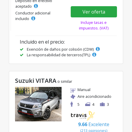
Depósito en efectivo
aceptado
Ver oferta
Conductor adicional
incluido
Incluye tasas e
impuestos. (VAT)
Incluido en el precio:
Exención de daños por colisión (CDW)
La responsabilidad de terceros(TPL)
Suzuki VITARA
o similar
Manual
Aire acondicionado
5
4
3
9.66
Excelente
(213 opiniones)