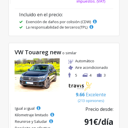
impuestos. (VAT)
Incluido en el precio:
Exención de daños por colisión (CDW)
La responsabilidad de terceros(TPL)
VW Touareg new
o similar
Automático
Aire acondicionado
5
4
3
9.66
Excelente
(213 opiniones)
Igual a igual
Precio desde:
Kilometraje limitado
91€/día
Reunirse y Saludar