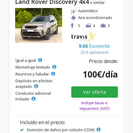
Land Rover Discovery 4x4
o similar
Automático
Aire acondicionado
5
4
3
9.66
Excelente
(213 opiniones)
Igual a igual
Precio desde:
Kilometraje limitado
100€/día
Reunirse y Saludar
Depósito en efectivo
aceptado
Ver oferta
Conductor adicional
incluido
Incluye tasas e
impuestos. (VAT)
Incluido en el precio:
Exención de daños por colisión (CDW)