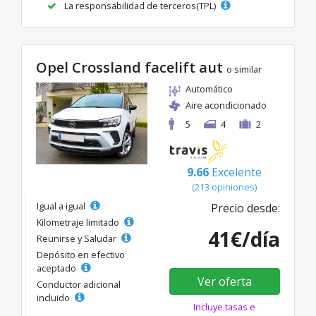
La responsabilidad de terceros(TPL)
Opel Crossland facelift aut
o similar
Automático
Aire acondicionado
5
4
2
9.66
Excelente
(213 opiniones)
Igual a igual
Precio desde:
Kilometraje limitado
41€/día
Reunirse y Saludar
Depósito en efectivo
aceptado
Ver oferta
Conductor adicional
incluido
Incluye tasas e