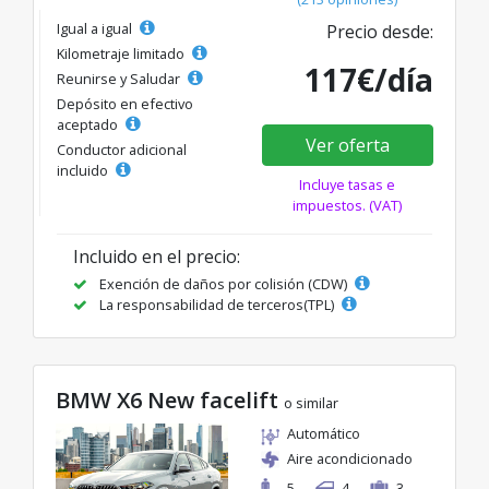
Igual a igual
Precio desde:
Kilometraje limitado
117€/día
Reunirse y Saludar
Depósito en efectivo
aceptado
Ver oferta
Conductor adicional
incluido
Incluye tasas e
impuestos. (VAT)
Incluido en el precio:
Exención de daños por colisión (CDW)
La responsabilidad de terceros(TPL)
BMW X6 New facelift
o similar
Automático
Aire acondicionado
5
4
3