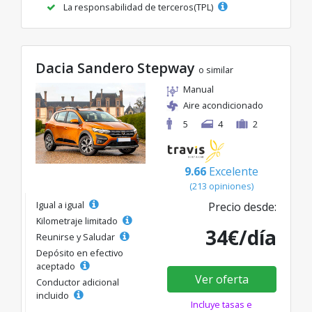
La responsabilidad de terceros(TPL)
Dacia Sandero Stepway
o similar
Manual
Aire acondicionado
5
4
2
9.66
Excelente
(213 opiniones)
Igual a igual
Precio desde:
Kilometraje limitado
34€/día
Reunirse y Saludar
Depósito en efectivo
aceptado
Ver oferta
Conductor adicional
incluido
Incluye tasas e