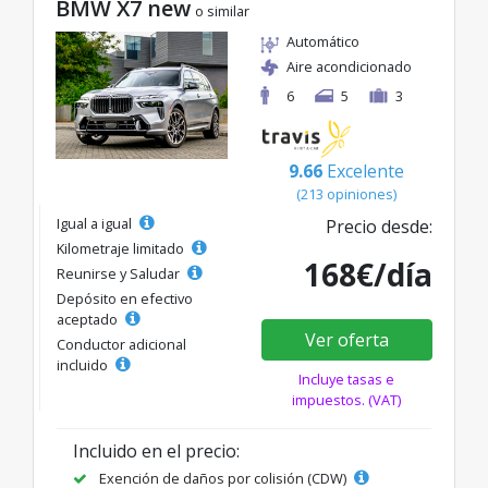
BMW X7 new
o similar
Automático
Aire acondicionado
6
5
3
9.66
Excelente
(213 opiniones)
Igual a igual
Precio desde:
Kilometraje limitado
168€/día
Reunirse y Saludar
Depósito en efectivo
aceptado
Ver oferta
Conductor adicional
incluido
Incluye tasas e
impuestos. (VAT)
Incluido en el precio:
Exención de daños por colisión (CDW)