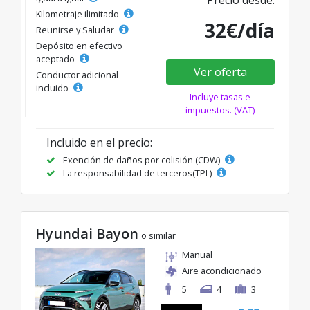
Precio desde:
Kilometraje ilimitado
32€/día
Reunirse y Saludar
Depósito en efectivo
aceptado
Ver oferta
Conductor adicional
incluido
Incluye tasas e
impuestos. (VAT)
Incluido en el precio:
Exención de daños por colisión (CDW)
La responsabilidad de terceros(TPL)
Hyundai Bayon
o similar
Manual
Aire acondicionado
5
4
3