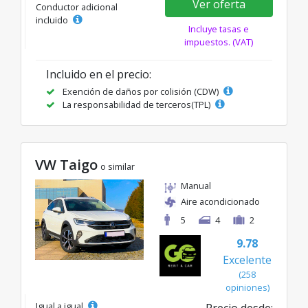
Ver oferta
Conductor adicional
incluido
Incluye tasas e
impuestos. (VAT)
Incluido en el precio:
Exención de daños por colisión (CDW)
La responsabilidad de terceros(TPL)
VW Taigo
o similar
Manual
Aire acondicionado
5
4
2
9.78
Excelente
(258
opiniones)
Igual a igual