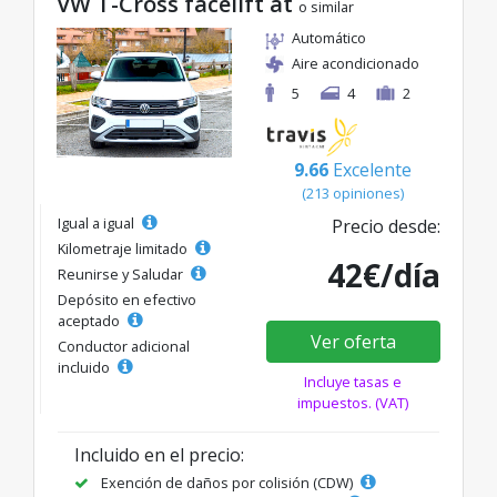
VW T-Cross facelift at
o similar
Automático
Aire acondicionado
5
4
2
9.66
Excelente
(213 opiniones)
Igual a igual
Precio desde:
Kilometraje limitado
42€/día
Reunirse y Saludar
Depósito en efectivo
aceptado
Ver oferta
Conductor adicional
incluido
Incluye tasas e
impuestos. (VAT)
Incluido en el precio:
Exención de daños por colisión (CDW)