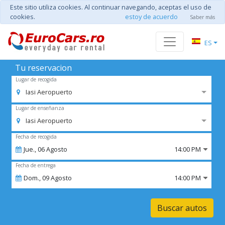
Este sitio utiliza cookies. Al continuar navegando, aceptas el uso de
cookies.
estoy de acuerdo
Saber más
ES
Tu reservacion
Lugar de recogida
Iasi Aeropuerto
Lugar de enseñanza
Iasi Aeropuerto
Fecha de recogida
Jue.,
06
Agosto
14:00 PM
Fecha de entrega
Dom.,
09
Agosto
14:00 PM
Buscar autos