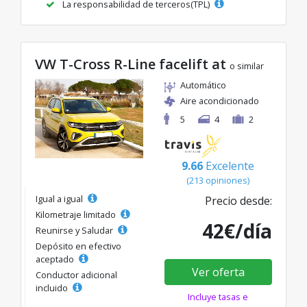
La responsabilidad de terceros(TPL)
VW T-Cross R-Line facelift at
o similar
Automático
Aire acondicionado
5
4
2
9.66
Excelente
(213 opiniones)
Igual a igual
Precio desde:
Kilometraje limitado
42€/día
Reunirse y Saludar
Depósito en efectivo
aceptado
Ver oferta
Conductor adicional
incluido
Incluye tasas e