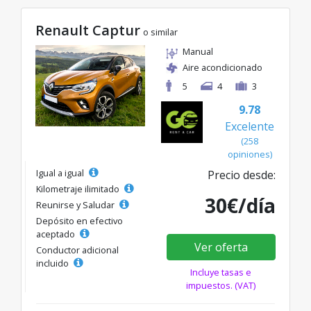
Renault Captur
o similar
Manual
Aire acondicionado
5
4
3
9.78
Excelente
(258
opiniones)
Igual a igual
Precio desde:
Kilometraje ilimitado
30€/día
Reunirse y Saludar
Depósito en efectivo
aceptado
Ver oferta
Conductor adicional
incluido
Incluye tasas e
impuestos. (VAT)