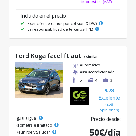
impuestos. (VAT)
Incluido en el precio:
Exención de daños por colisión (CDW)
La responsabilidad de terceros(TPL)
Ford Kuga facelift aut
o similar
Automático
Aire acondicionado
5
4
3
9.78
Excelente
(258
opiniones)
Igual a igual
Precio desde:
Kilometraje ilimitado
50€/día
Reunirse y Saludar