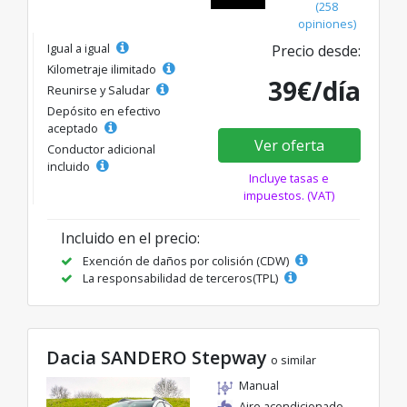
(258
opiniones)
Igual a igual
Precio desde:
Kilometraje ilimitado
39€/día
Reunirse y Saludar
Depósito en efectivo
aceptado
Ver oferta
Conductor adicional
incluido
Incluye tasas e
impuestos. (VAT)
Incluido en el precio:
Exención de daños por colisión (CDW)
La responsabilidad de terceros(TPL)
Dacia SANDERO Stepway
o similar
Manual
Aire acondicionado