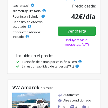
Igual a igual
Precio desde:
Kilometraje limitado
42€/día
Reunirse y Saludar
Depósito en efectivo
aceptado
Ver oferta
Conductor adicional
incluido
Incluye tasas e
impuestos. (VAT)
Incluido en el precio:
Exención de daños por colisión (CDW)
La responsabilidad de terceros(TPL)
VW Amarok
o similar
Automático
Aire acondicionado
5
4
3