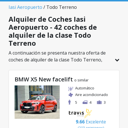
Iasi Aeropuerto
/ Todo Terreno
Alquiler de Coches Iasi
Aeropuerto - 42 coches de
alquiler de la clase Todo
Terreno
A continuación se presenta nuestra oferta de
coches de alquiler de la clase Todo Terreno,
disponible en Iasi Aeropuerto. De un total de 42
vehículos en esta ubicación, puedes elegir el
BMW X5 New facelift
modelo ideal de la categoría seleccionada, con
o similar
tarifas excelentes desde solo 26€/día.
Automático
Aire acondicionado
5
4
3
9.66
Excelente
(213 opiniones)