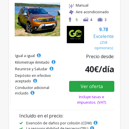
Manual
Aire acondicionado
5
4
3
9.78
Excelente
(258
opiniones)
Igual a igual
Precio desde:
Kilometraje ilimitado
40€/día
Reunirse y Saludar
Depósito en efectivo
aceptado
Ver oferta
Conductor adicional
incluido
Incluye tasas e
impuestos. (VAT)
Incluido en el precio:
Exención de daños por colisión (CDW)
La responsabilidad de terceros(TPL)