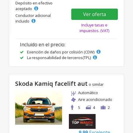
Depósito en efectivo
aceptado
Ver oferta
Conductor adicional
incluido
Incluye tasas e
impuestos. (VAT)
Incluido en el precio:
Exención de daños por colisión (CDW)
La responsabilidad de terceros(TPL)
Skoda Kamiq facelift aut
o similar
Automático
Aire acondicionado
5
4
2
9.99
Excelente