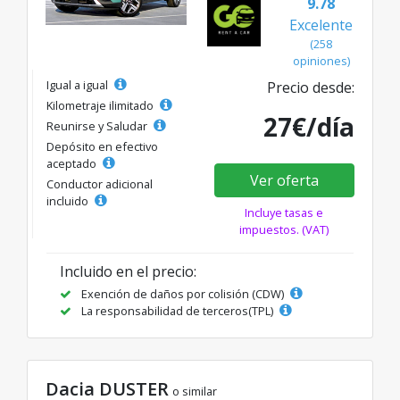
9.78
Excelente
(258
opiniones)
Igual a igual
Precio desde:
Kilometraje ilimitado
27€/día
Reunirse y Saludar
Depósito en efectivo
aceptado
Ver oferta
Conductor adicional
incluido
Incluye tasas e
impuestos. (VAT)
Incluido en el precio:
Exención de daños por colisión (CDW)
La responsabilidad de terceros(TPL)
Dacia DUSTER
o similar