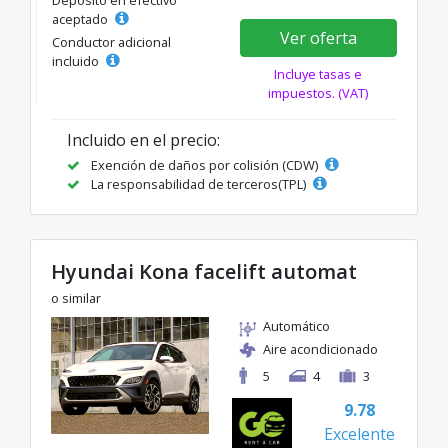
Depósito en efectivo
aceptado
Ver oferta
Conductor adicional
incluido
Incluye tasas e
impuestos. (VAT)
Incluido en el precio:
Exención de daños por colisión (CDW)
La responsabilidad de terceros(TPL)
Hyundai Kona facelift automat
o similar
Automático
Aire acondicionado
5
4
3
9.78
Excelente