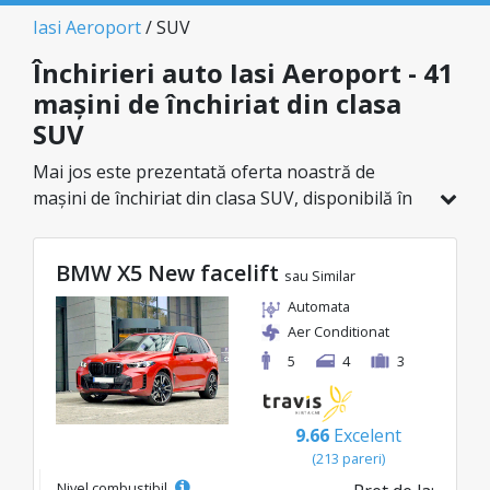
Iasi Aeroport
/ SUV
Închirieri auto Iasi Aeroport - 41
mașini de închiriat din clasa
SUV
Mai jos este prezentată oferta noastră de
mașini de închiriat din clasa SUV, disponibilă în
Iasi Aeroport. Dintr-un total de 41 de vehicule în
această locație, poți alege modelul ideal din
BMW X5 New facelift
categoria selectată, cu prețuri avantajoase ce
sau Similar
pornesc de la doar 26€/zi.
Automata
Aer Conditionat
5
4
3
9.66
Excelent
(213 pareri)
Nivel combustibil