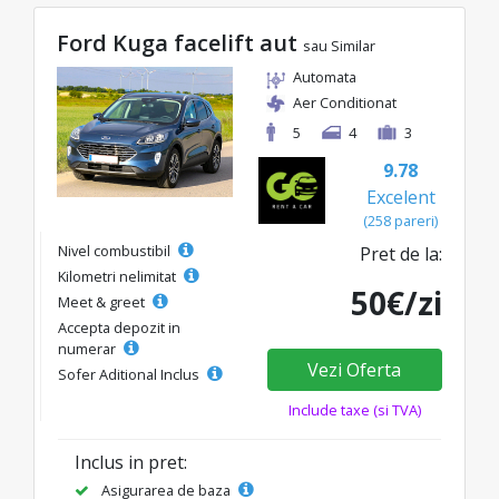
Ford Kuga facelift aut
sau Similar
Automata
Aer Conditionat
5
4
3
9.78
Excelent
(258 pareri)
Nivel combustibil
Pret de la:
Kilometri nelimitat
50€/zi
Meet & greet
Accepta depozit in
numerar
Vezi Oferta
Sofer Aditional Inclus
Include taxe (si TVA)
Inclus in pret:
Asigurarea de baza