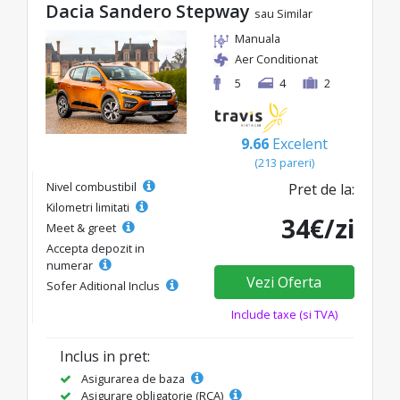
Dacia Sandero Stepway
sau Similar
Manuala
Aer Conditionat
5
4
2
9.66
Excelent
(213 pareri)
Nivel combustibil
Pret de la:
Kilometri limitati
34€/zi
Meet & greet
Accepta depozit in
numerar
Vezi Oferta
Sofer Aditional Inclus
Include taxe (si TVA)
Inclus in pret:
Asigurarea de baza
Asigurare obligatorie (RCA)