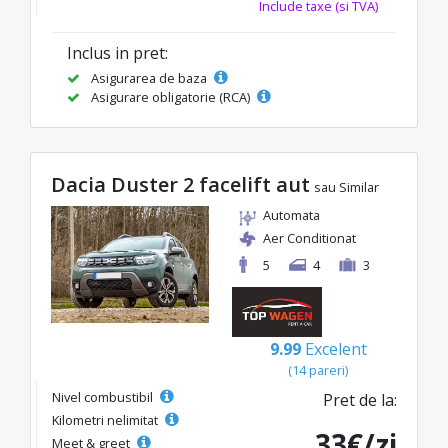
Include taxe (si TVA)
Inclus in pret:
Asigurarea de baza
Asigurare obligatorie (RCA)
Dacia Duster 2 facelift aut
sau Similar
Automata
Aer Conditionat
5
4
3
9.99
Excelent
(14 pareri)
Nivel combustibil
Pret de la:
Kilometri nelimitat
33€/zi
Meet & greet