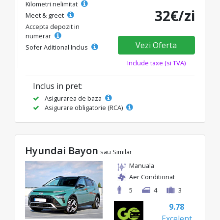
Kilometri nelimitat
32€/zi
Meet & greet
Accepta depozit in
numerar
Vezi Oferta
Sofer Aditional Inclus
Include taxe (si TVA)
Inclus in pret:
Asigurarea de baza
Asigurare obligatorie (RCA)
Hyundai Bayon
sau Similar
Manuala
Aer Conditionat
5
4
3
9.78
Excelent