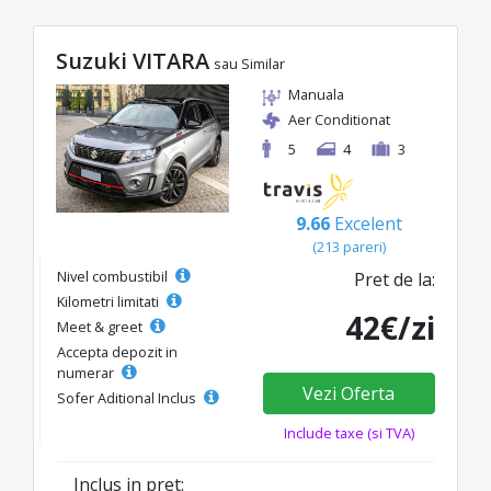
Suzuki VITARA
sau Similar
Manuala
Aer Conditionat
5
4
3
9.66
Excelent
(213 pareri)
Nivel combustibil
Pret de la:
Kilometri limitati
42€/zi
Meet & greet
Accepta depozit in
numerar
Vezi Oferta
Sofer Aditional Inclus
Include taxe (si TVA)
Inclus in pret: