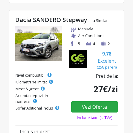
Dacia SANDERO Stepway
sau Similar
Manuala
Aer Conditionat
5
4
2
9.78
Excelent
(258 pareri)
Nivel combustibil
Pret de la:
Kilometri nelimitat
27€/zi
Meet & greet
Accepta depozit in
numerar
Vezi Oferta
Sofer Aditional Inclus
Include taxe (si TVA)
Inclus in pret: