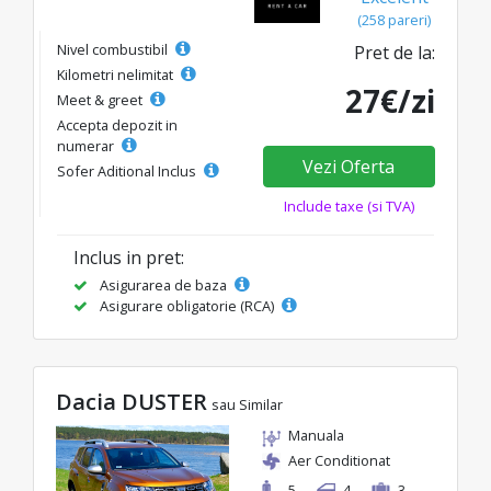
(258 pareri)
Nivel combustibil
Pret de la:
Kilometri nelimitat
27€/zi
Meet & greet
Accepta depozit in
numerar
Vezi Oferta
Sofer Aditional Inclus
Include taxe (si TVA)
Inclus in pret:
Asigurarea de baza
Asigurare obligatorie (RCA)
Dacia DUSTER
sau Similar
Manuala
Aer Conditionat
5
4
3