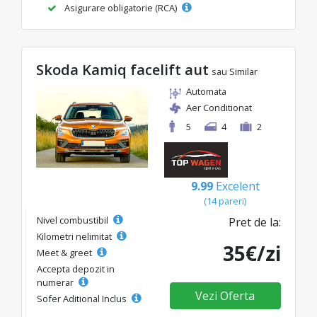
Asigurare obligatorie (RCA)
Skoda Kamiq facelift aut
sau Similar
Automata
Aer Conditionat
5
4
2
9.99
Excelent
(14 pareri)
Nivel combustibil
Pret de la:
Kilometri nelimitat
35€/zi
Meet & greet
Accepta depozit in
numerar
Vezi Oferta
Sofer Aditional Inclus