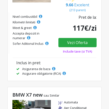
9.66
Excelent
(213 pareri)
Nivel combustibil
Pret de la:
Kilometri limitati
117€/zi
Meet & greet
Accepta depozit in
numerar
Vezi Oferta
Sofer Aditional Inclus
Include taxe (si TVA)
Inclus in pret:
Asigurarea de baza
Asigurare obligatorie (RCA)
BMW X7 new
sau Similar
Automata
Aer Conditionat