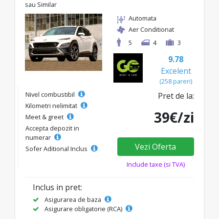
sau Similar
Automata
Aer Conditionat
5
4
3
9.78
Excelent
(258 pareri)
Nivel combustibil
Pret de la:
Kilometri nelimitat
39€/zi
Meet & greet
Accepta depozit in
numerar
Vezi Oferta
Sofer Aditional Inclus
Include taxe (si TVA)
Inclus in pret:
Asigurarea de baza
Asigurare obligatorie (RCA)