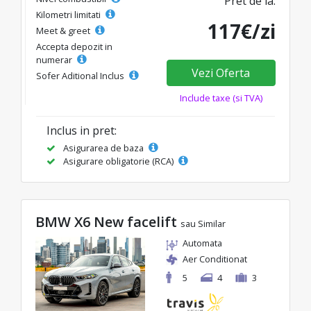
Pret de la:
Kilometri limitati
117€/zi
Meet & greet
Accepta depozit in
numerar
Vezi Oferta
Sofer Aditional Inclus
Include taxe (si TVA)
Inclus in pret:
Asigurarea de baza
Asigurare obligatorie (RCA)
BMW X6 New facelift
sau Similar
Automata
Aer Conditionat
5
4
3