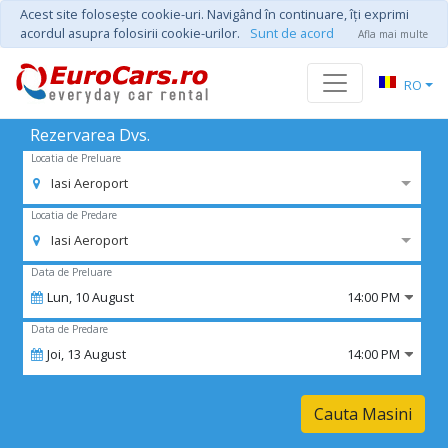
Acest site foloseşte cookie-uri. Navigând în continuare, îţi exprimi
acordul asupra folosirii cookie-urilor.
Sunt de acord
Afla mai multe
RO
Rezervarea Dvs.
Locatia de Preluare
Iasi Aeroport
Locatia de Predare
Iasi Aeroport
Data de Preluare
Lun,
10
August
14:00 PM
Data de Predare
Joi,
13
August
14:00 PM
Cauta Masini