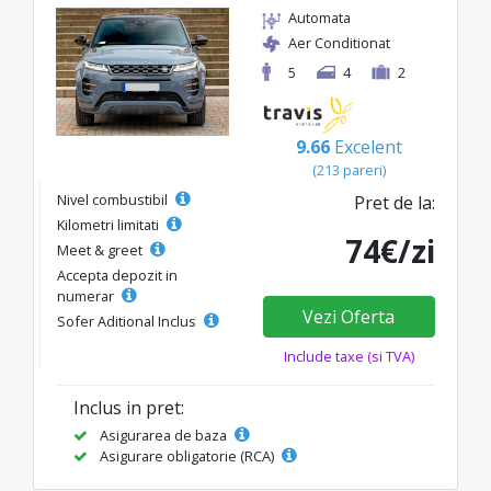
Automata
Aer Conditionat
5
4
2
9.66
Excelent
(213 pareri)
Nivel combustibil
Pret de la:
Kilometri limitati
74€/zi
Meet & greet
Accepta depozit in
numerar
Vezi Oferta
Sofer Aditional Inclus
Include taxe (si TVA)
Inclus in pret:
Asigurarea de baza
Asigurare obligatorie (RCA)