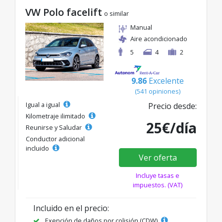
VW Polo facelift
o similar
Manual
Aire acondicionado
5
4
2
9.86
Excelente
(541 opiniones)
Igual a igual
Precio desde:
Kilometraje ilimitado
25€/día
Reunirse y Saludar
Conductor adicional
incluido
Ver oferta
Incluye tasas e
impuestos. (VAT)
Incluido en el precio:
Exención de daños por colisión (CDW)