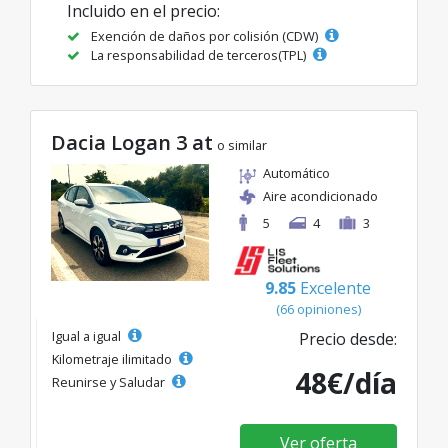
Incluido en el precio:
Exención de daños por colisión (CDW)
La responsabilidad de terceros(TPL)
Dacia Logan 3 at
o similar
Automático
Aire acondicionado
5
4
3
9.85
Excelente
(66 opiniones)
Igual a igual
Precio desde:
Kilometraje ilimitado
48€/día
Reunirse y Saludar
Ver oferta