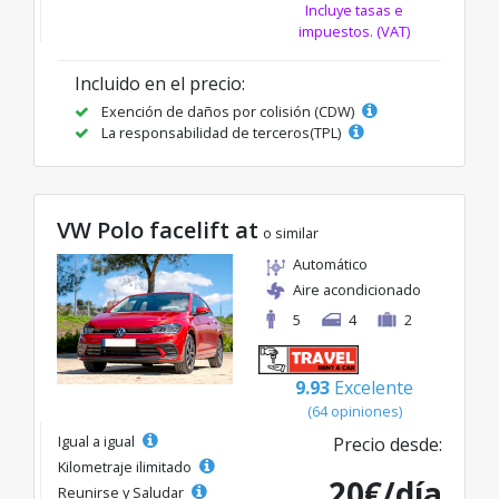
Incluye tasas e
impuestos. (VAT)
Incluido en el precio:
Exención de daños por colisión (CDW)
La responsabilidad de terceros(TPL)
VW Polo facelift at
o similar
Automático
Aire acondicionado
5
4
2
9.93
Excelente
(64 opiniones)
Igual a igual
Precio desde:
Kilometraje ilimitado
20€/día
Reunirse y Saludar