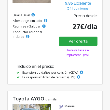
9.86
Excelente
(541 opiniones)
Igual a igual
Precio desde:
Kilometraje ilimitado
27€/día
Reunirse y Saludar
Conductor adicional
incluido
Ver oferta
Incluye tasas e
impuestos. (VAT)
Incluido en el precio:
Exención de daños por colisión (CDW)
La responsabilidad de terceros(TPL)
Toyota AYGO
o similar
Manual