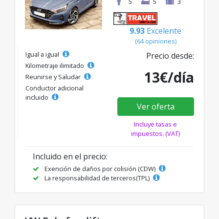
5
5
3
9.93
Excelente
(64 opiniones)
Igual a igual
Precio desde:
Kilometraje ilimitado
13€/día
Reunirse y Saludar
Conductor adicional
incluido
Ver oferta
Incluye tasas e
impuestos. (VAT)
Incluido en el precio:
Exención de daños por colisión (CDW)
La responsabilidad de terceros(TPL)