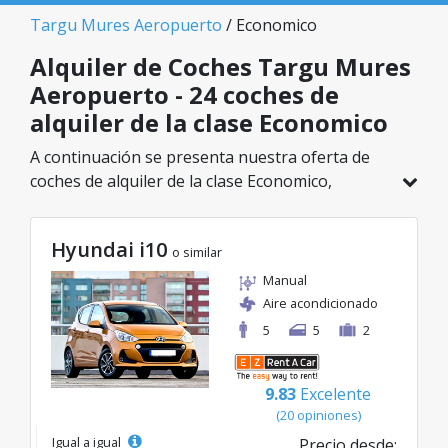
Targu Mures Aeropuerto
/ Economico
Alquiler de Coches Targu Mures
Aeropuerto - 24 coches de
alquiler de la clase Economico
A continuación se presenta nuestra oferta de
coches de alquiler de la clase Economico,
disponible en Targu Mures Aeropuerto. De un
total de 24 vehículos en esta ubicación, puedes
Hyundai i10
elegir el modelo ideal de la categoría
o similar
seleccionada, con tarifas excelentes desde solo
Manual
9€/día.
Aire acondicionado
5
5
2
9.83
Excelente
(20 opiniones)
Igual a igual
Precio desde: