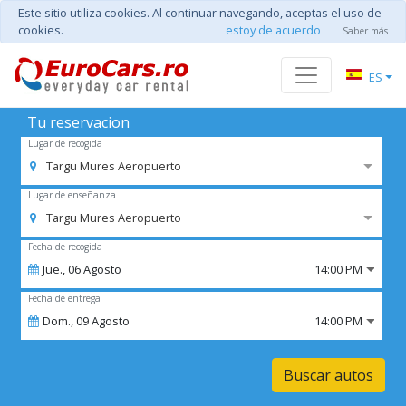
Este sitio utiliza cookies. Al continuar navegando, aceptas el uso de
cookies.
estoy de acuerdo
Saber más
ES
Tu reservacion
Lugar de recogida
Targu Mures Aeropuerto
Lugar de enseñanza
Targu Mures Aeropuerto
Fecha de recogida
Jue.,
06
Agosto
14:00 PM
Fecha de entrega
Dom.,
09
Agosto
14:00 PM
Buscar autos