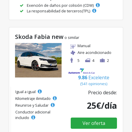
Exención de daños por colisión (CDW)
La responsabilidad de terceros(TPL)
Skoda Fabia new
o similar
Manual
Aire acondicionado
5
4
2
9.86
Excelente
(541 opiniones)
Igual a igual
Precio desde:
Kilometraje ilimitado
25€/día
Reunirse y Saludar
Conductor adicional
incluido
Ver oferta