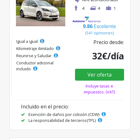
4
4
1
9.86
Excelente
(541 opiniones)
Igual a igual
Precio desde:
Kilometraje ilimitado
32€/día
Reunirse y Saludar
Conductor adicional
incluido
Ver oferta
Incluye tasas e
impuestos. (VAT)
Incluido en el precio:
Exención de daños por colisión (CDW)
La responsabilidad de terceros(TPL)