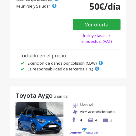
50€/día
Reunirse y Saludar
Ver oferta
Incluye tasas e
impuestos. (VAT)
Incluido en el precio:
Exención de daños por colisión (CDW)
La responsabilidad de terceros(TPL)
Toyota Aygo
o similar
Manual
Aire acondicionado
4
4
2