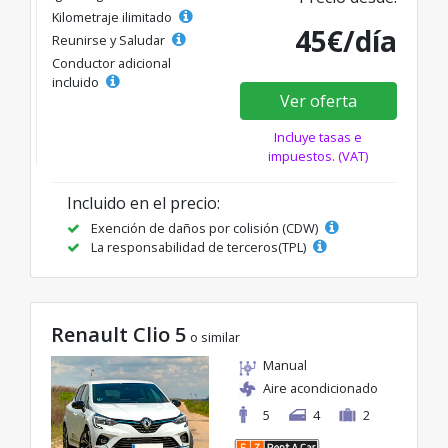
Kilometraje ilimitado
45€/día
Reunirse y Saludar
Conductor adicional
incluido
Ver oferta
Incluye tasas e
impuestos. (VAT)
Incluido en el precio:
Exención de daños por colisión (CDW)
La responsabilidad de terceros(TPL)
Renault Clio 5
o similar
Manual
Aire acondicionado
5
4
2