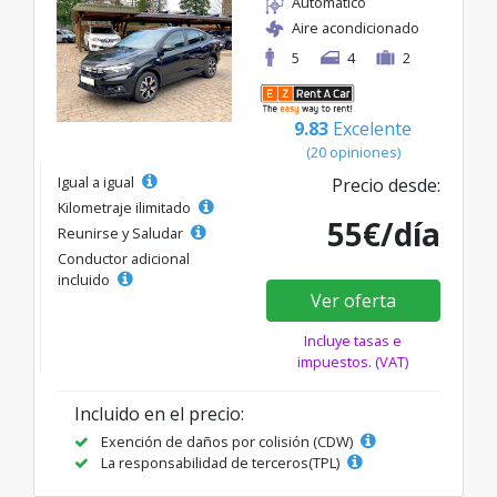
Automático
Aire acondicionado
5
4
2
9.83
Excelente
(20 opiniones)
Igual a igual
Precio desde:
Kilometraje ilimitado
55€/día
Reunirse y Saludar
Conductor adicional
incluido
Ver oferta
Incluye tasas e
impuestos. (VAT)
Incluido en el precio:
Exención de daños por colisión (CDW)
La responsabilidad de terceros(TPL)