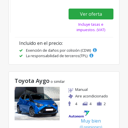
Ver oferta
Incluye tasas e
impuestos. (VAT)
Incluido en el precio:
Exención de daños por colisión (CDW)
La responsabilidad de terceros(TPL)
Toyota Aygo
o similar
Manual
Aire acondicionado
4
4
2
Muy bien
(0 opiniones)