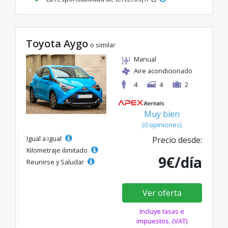
Toyota Aygo
o similar
Manual
Aire acondicionado
4
4
2
Muy bien
(0 opiniones)
Igual a igual
Precio desde:
Kilometraje ilimitado
9€/día
Reunirse y Saludar
Ver oferta
Incluye tasas e
impuestos. (VAT)