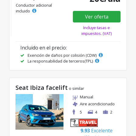
Conductor adicional
incluido
Ver oferta
Incluye tasas e
impuestos. (VAT)
Incluido en el precio:
Exención de daños por colisión (CDW)
La responsabilidad de terceros(TPL)
Seat Ibiza facelift
o similar
Manual
Aire acondicionado
5
4
2
9.93
Excelente