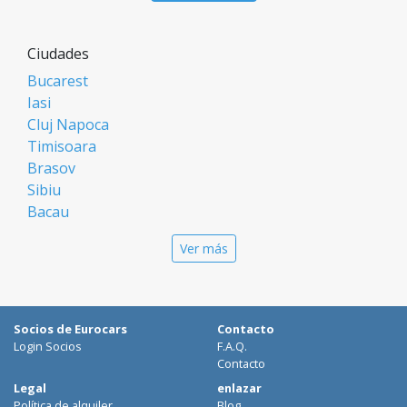
Ciudades
Bucarest
Iasi
Cluj Napoca
Timisoara
Brasov
Sibiu
Bacau
Oradea
Ver más
Arad
Piatra Neamt
Constanta
Galati
Socios de Eurocars
Contacto
Suceava
Login Socios
F.A.Q.
Targu Mures
Contacto
Focsani
Legal
enlazar
Política de alquiler
Blog