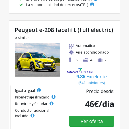
La responsabilidad de terceros(TPL)
Peugeot e-208 facelift (full electric)
o similar
Automático
Aire acondicionado
5
4
2
9.86
Excelente
(541 opiniones)
Igual a igual
Precio desde:
Kilometraje ilimitado
46€/día
Reunirse y Saludar
Conductor adicional
incluido
Ver oferta