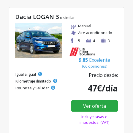
Dacia LOGAN 3
o similar
Manual
Aire acondicionado
5
4
3
9.85
Excelente
(66 opiniones)
Igual a igual
Precio desde:
Kilometraje ilimitado
47€/día
Reunirse y Saludar
Ver oferta
Incluye tasas e
impuestos. (VAT)