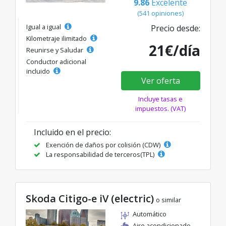
9.86
Excelente
(541 opiniones)
Igual a igual
Precio desde:
Kilometraje ilimitado
21€/día
Reunirse y Saludar
Conductor adicional
incluido
Ver oferta
Incluye tasas e
impuestos. (VAT)
Incluido en el precio:
Exención de daños por colisión (CDW)
La responsabilidad de terceros(TPL)
Skoda Citigo-e iV (electric)
o similar
Automático
Aire acondicionado