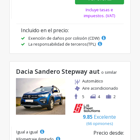
Incluye tasas e
impuestos. (VAT)
Incluido en el precio:
Exención de daños por colisión (CDW)
La responsabilidad de terceros(TPL)
Dacia Sandero Stepway aut
o similar
Automático
Aire acondicionado
5
4
2
9.85
Excelente
(66 opiniones)
Igual a igual
Precio desde:
Kilometraje ilimitado