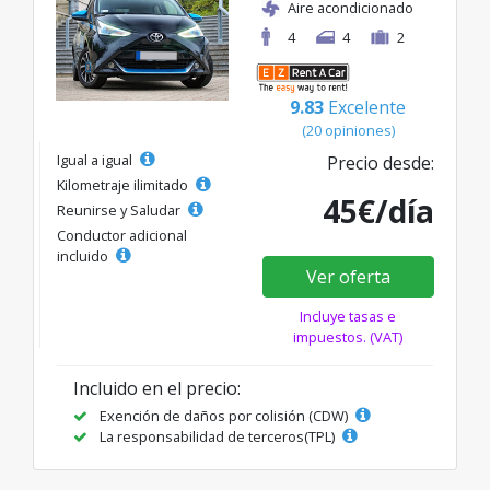
Aire acondicionado
4
4
2
9.83
Excelente
(20 opiniones)
Igual a igual
Precio desde:
Kilometraje ilimitado
45€/día
Reunirse y Saludar
Conductor adicional
incluido
Ver oferta
Incluye tasas e
impuestos. (VAT)
Incluido en el precio:
Exención de daños por colisión (CDW)
La responsabilidad de terceros(TPL)