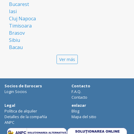
Bucarest
Iasi
Cluj Napoca
Timisoara
Brasov
Sibiu
Bacau
Oradea
Ver más
Arad
Piatra Neamt
Constanta
Galati
Socios de Eurocars
Contacto
Suceava
Login Socios
F.A.Q.
Targu Mures
Contacto
Focsani
Legal
enlazar
Política de alquiler
Blog
Targoviste
Detalles de la compañía
Mapa del sitio
Ploiesti
ANPC
Craiova
Botosani