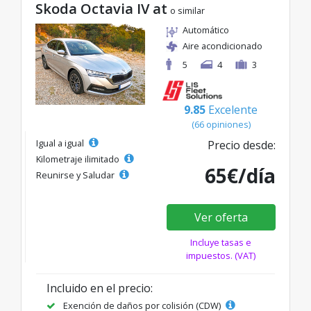
Skoda Octavia IV at
o similar
Automático
Aire acondicionado
5
4
3
9.85
Excelente
(66 opiniones)
Igual a igual
Precio desde:
Kilometraje ilimitado
65€/día
Reunirse y Saludar
Ver oferta
Incluye tasas e
impuestos. (VAT)
Incluido en el precio:
Exención de daños por colisión (CDW)