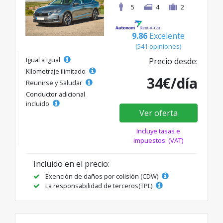
5
4
2
9.86
Excelente
(541 opiniones)
Igual a igual
Precio desde:
Kilometraje ilimitado
34€/día
Reunirse y Saludar
Conductor adicional
incluido
Ver oferta
Incluye tasas e
impuestos. (VAT)
Incluido en el precio:
Exención de daños por colisión (CDW)
La responsabilidad de terceros(TPL)