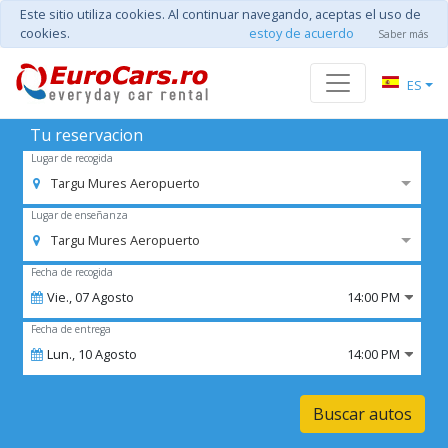
Este sitio utiliza cookies. Al continuar navegando, aceptas el uso de
cookies.
estoy de acuerdo
Saber más
ES
Tu reservacion
Lugar de recogida
Targu Mures Aeropuerto
Lugar de enseñanza
Targu Mures Aeropuerto
Fecha de recogida
Vie.,
07
Agosto
14:00 PM
Fecha de entrega
Lun.,
10
Agosto
14:00 PM
Buscar autos