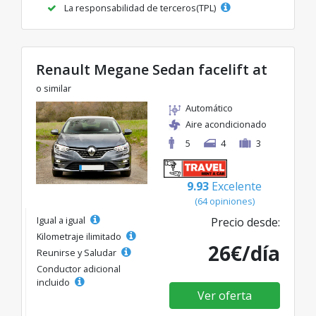
La responsabilidad de terceros(TPL)
Renault Megane Sedan facelift at
o similar
Automático
Aire acondicionado
5
4
3
9.93
Excelente
(64 opiniones)
Igual a igual
Precio desde:
Kilometraje ilimitado
26€/día
Reunirse y Saludar
Conductor adicional
incluido
Ver oferta