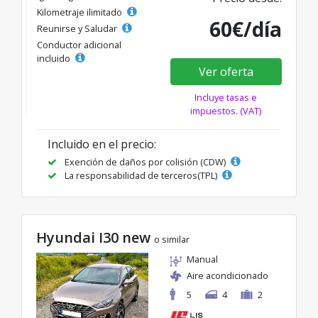
Kilometraje ilimitado
60€/día
Reunirse y Saludar
Conductor adicional
incluido
Ver oferta
Incluye tasas e
impuestos. (VAT)
Incluido en el precio:
Exención de daños por colisión (CDW)
La responsabilidad de terceros(TPL)
Hyundai I30 new
o similar
Manual
Aire acondicionado
5
4
2