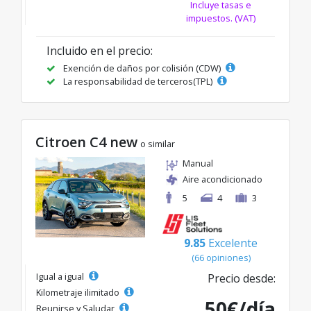
Incluye tasas e
impuestos. (VAT)
Incluido en el precio:
Exención de daños por colisión (CDW)
La responsabilidad de terceros(TPL)
Citroen C4 new
o similar
Manual
Aire acondicionado
5
4
3
9.85
Excelente
(66 opiniones)
Igual a igual
Precio desde:
Kilometraje ilimitado
50€/día
Reunirse y Saludar