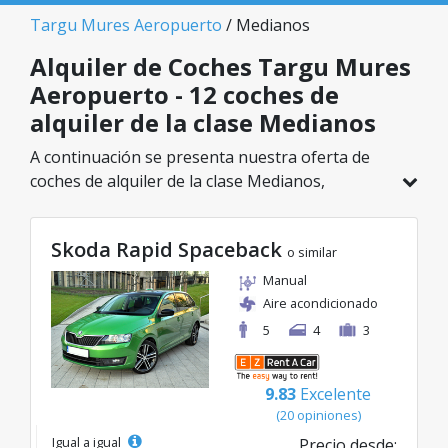
Targu Mures Aeropuerto
/ Medianos
Alquiler de Coches Targu Mures
Aeropuerto - 12 coches de
alquiler de la clase Medianos
A continuación se presenta nuestra oferta de
coches de alquiler de la clase Medianos,
disponible en Targu Mures Aeropuerto. De un
total de 12 vehículos en esta ubicación, puedes
Skoda Rapid Spaceback
elegir el modelo ideal de la categoría
o similar
seleccionada, con tarifas excelentes desde solo
Manual
26€/día.
Aire acondicionado
5
4
3
9.83
Excelente
(20 opiniones)
Igual a igual
Precio desde: