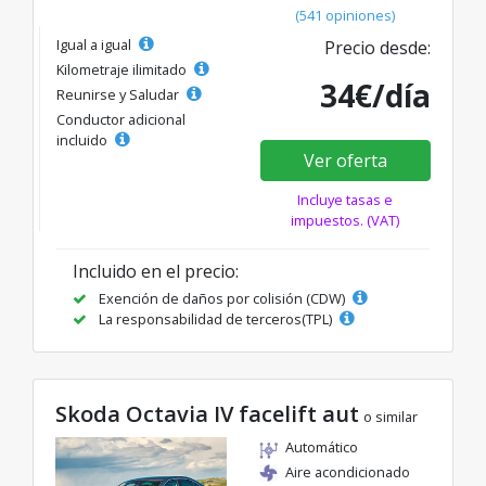
(541 opiniones)
Igual a igual
Precio desde:
Kilometraje ilimitado
34€/día
Reunirse y Saludar
Conductor adicional
incluido
Ver oferta
Incluye tasas e
impuestos. (VAT)
Incluido en el precio:
Exención de daños por colisión (CDW)
La responsabilidad de terceros(TPL)
Skoda Octavia IV facelift aut
o similar
Automático
Aire acondicionado