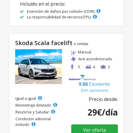
Incluido en el precio:
Exención de daños por colisión (CDW)
La responsabilidad de terceros(TPL)
Skoda Scala facelift
o similar
Manual
Aire acondicionado
5
4
3
9.86
Excelente
(541 opiniones)
Igual a igual
Precio desde:
Kilometraje ilimitado
29€/día
Reunirse y Saludar
Conductor adicional
incluido
Ver oferta