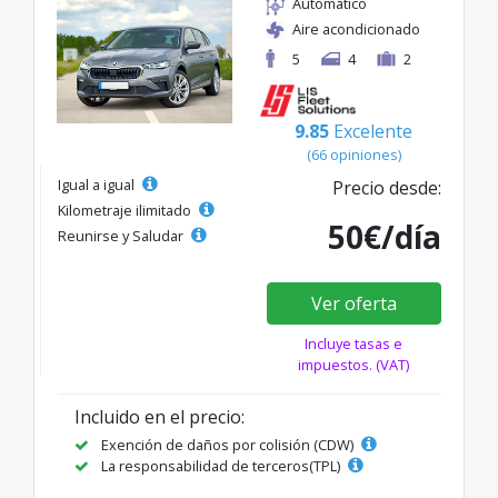
Automático
Aire acondicionado
5
4
2
9.85
Excelente
(66 opiniones)
Igual a igual
Precio desde:
Kilometraje ilimitado
50€/día
Reunirse y Saludar
Ver oferta
Incluye tasas e
impuestos. (VAT)
Incluido en el precio:
Exención de daños por colisión (CDW)
La responsabilidad de terceros(TPL)