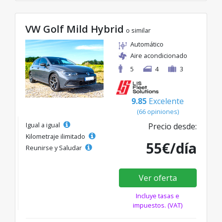
VW Golf Mild Hybrid
o similar
Automático
Aire acondicionado
5
4
3
9.85
Excelente
(66 opiniones)
Igual a igual
Precio desde:
Kilometraje ilimitado
55€/día
Reunirse y Saludar
Ver oferta
Incluye tasas e
impuestos. (VAT)