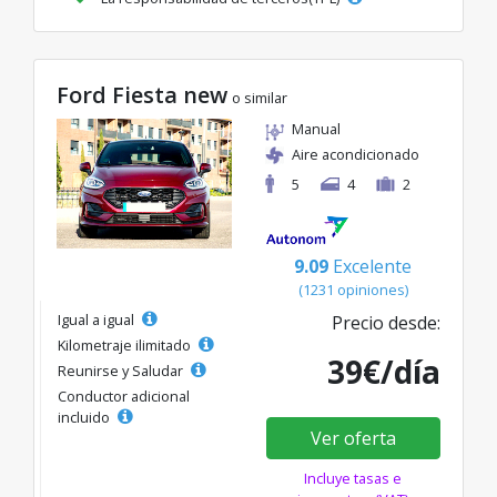
Ford Fiesta new
o similar
Manual
Aire acondicionado
5
4
2
9.09
Excelente
(1231 opiniones)
Igual a igual
Precio desde:
Kilometraje ilimitado
39€/día
Reunirse y Saludar
Conductor adicional
incluido
Ver oferta
Incluye tasas e