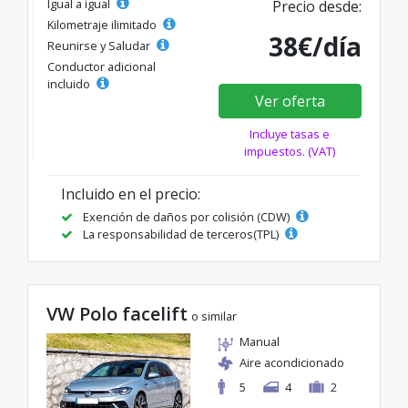
Igual a igual
Precio desde:
Kilometraje ilimitado
38€/día
Reunirse y Saludar
Conductor adicional
incluido
Ver oferta
Incluye tasas e
impuestos. (VAT)
Incluido en el precio:
Exención de daños por colisión (CDW)
La responsabilidad de terceros(TPL)
VW Polo facelift
o similar
Manual
Aire acondicionado
5
4
2