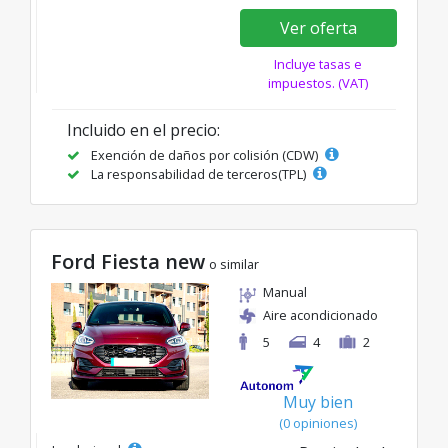
Ver oferta
Incluye tasas e
impuestos. (VAT)
Incluido en el precio:
Exención de daños por colisión (CDW)
La responsabilidad de terceros(TPL)
Ford Fiesta new
o similar
Manual
Aire acondicionado
5
4
2
Muy bien
(0 opiniones)