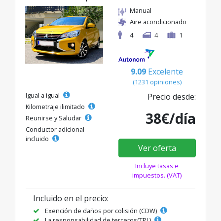
Manual
Aire acondicionado
4
4
1
9.09
Excelente
(1231 opiniones)
Igual a igual
Precio desde:
Kilometraje ilimitado
38€/día
Reunirse y Saludar
Conductor adicional
incluido
Ver oferta
Incluye tasas e
impuestos. (VAT)
Incluido en el precio:
Exención de daños por colisión (CDW)
La responsabilidad de terceros(TPL)