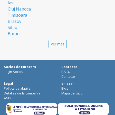
Iasi
Cluj Napoca
Timisoara
Brasov
Sibiu
Bacau
Oradea
Ver más
Arad
Piatra Neamt
Constanta
Galati
Socios de Eurocars
Contacto
Suceava
Login Socios
F.A.Q.
Targu Mures
Contacto
Focsani
Legal
enlazar
Política de alquiler
Blog
Targoviste
Detalles de la compañía
Mapa del sitio
Ploiesti
ANPC
Craiova
Botosani
Deva