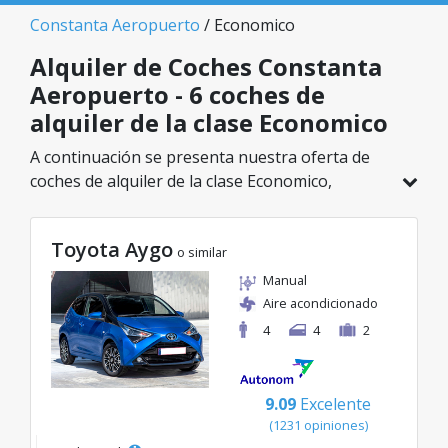
Constanta Aeropuerto
/ Economico
Alquiler de Coches Constanta
Aeropuerto - 6 coches de
alquiler de la clase Economico
A continuación se presenta nuestra oferta de
coches de alquiler de la clase Economico,
disponible en Constanta Aeropuerto. De un
total de 6 vehículos en esta ubicación, puedes
Toyota Aygo
elegir el modelo ideal de la categoría
o similar
seleccionada, con tarifas excelentes desde solo
Manual
38€/día.
Aire acondicionado
4
4
2
9.09
Excelente
(1231 opiniones)