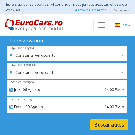
Este sitio utiliza cookies. Al continuar navegando, aceptas el uso de
cookies.
estoy de acuerdo
Saber más
ES
Tu reservacion
Lugar de recogida
Constanta Aeropuerto
Lugar de enseñanza
Constanta Aeropuerto
Fecha de recogida
Jue.,
06
Agosto
14:00 PM
Fecha de entrega
Dom.,
09
Agosto
14:00 PM
Buscar autos