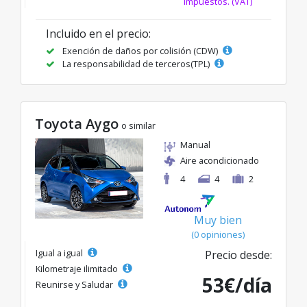
impuestos. (VAT)
Incluido en el precio:
Exención de daños por colisión (CDW)
La responsabilidad de terceros(TPL)
Toyota Aygo
o similar
Manual
Aire acondicionado
4
4
2
Muy bien
(0 opiniones)
Igual a igual
Precio desde:
Kilometraje ilimitado
53€/día
Reunirse y Saludar