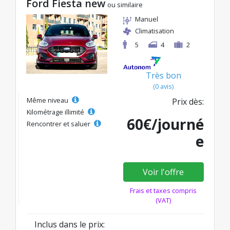
Ford Fiesta new
ou similaire
Manuel
Climatisation
5
4
2
Très bon
(0 avis)
Même niveau
Prix dès:
Kilométrage illimité
60€/journé
Rencontrer et saluer
e
Voir l'offre
Frais et taxes compris
(VAT)
Inclus dans le prix: