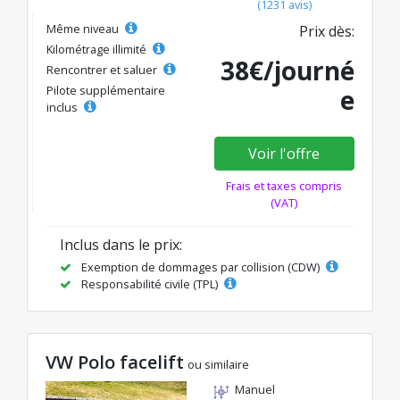
(1231 avis)
Même niveau
Prix dès:
Kilométrage illimité
38€/journé
Rencontrer et saluer
Pilote supplémentaire
e
inclus
Voir l'offre
Frais et taxes compris
(VAT)
Inclus dans le prix:
Exemption de dommages par collision (CDW)
Responsabilité civile (TPL)
VW Polo facelift
ou similaire
Manuel