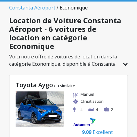
Constanta Aéroport
/ Economique
Location de Voiture Constanta
Aéroport - 6 voitures de
location en catégorie
Economique
Voici notre offre de voitures de location dans la
catégorie Economique, disponible à Constanta
Aéroport. Sur un total de 6 véhicules dans cette
agence, vous pouvez choisir le modèle idéal
Toyota Aygo
dans la catégorie sélectionnée, avec des tarifs
ou similaire
avantageux débutant à seulement 38€/jour.
Manuel
Climatisation
4
4
2
9.09
Excellent