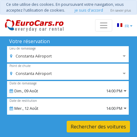
Ce site utilise des cookies. En poursuivant votre navigation, vous
acceptez l'utilisation de cookies.
je suis d'accord
En savoir plus
FR
Votre réservation
Lieu de ramassage
Constanta Aéroport
Point de chute
Constanta Aéroport
Date de ramassage
Dim.,
09
Août
14:00 PM
Date de restitution
Mer.,
12
Août
14:00 PM
Rechercher des voitures