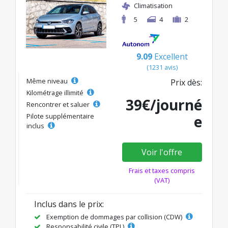
Climatisation
5
4
2
9.09
Excellent
(1231 avis)
Même niveau
Prix dès:
Kilométrage illimité
39€/journé
Rencontrer et saluer
Pilote supplémentaire
e
inclus
Voir l'offre
Frais et taxes compris
(VAT)
Inclus dans le prix:
Exemption de dommages par collision (CDW)
Responsabilité civile (TPL)