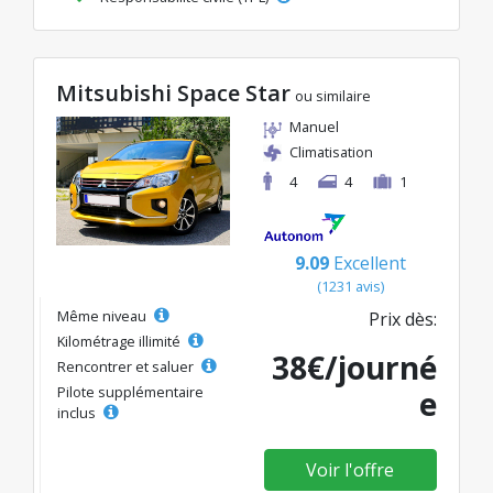
Mitsubishi Space Star
ou similaire
Manuel
Climatisation
4
4
1
9.09
Excellent
(1231 avis)
Même niveau
Prix dès:
Kilométrage illimité
38€/journé
Rencontrer et saluer
Pilote supplémentaire
e
inclus
Voir l'offre