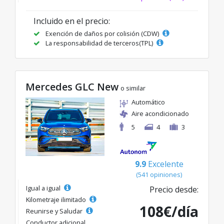
Incluido en el precio:
Exención de daños por colisión (CDW)
La responsabilidad de terceros(TPL)
Mercedes GLC New
o similar
Automático
Aire acondicionado
5
4
3
9.9
Excelente
(541 opiniones)
Igual a igual
Precio desde:
Kilometraje ilimitado
108€/día
Reunirse y Saludar
Conductor adicional