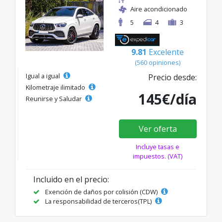
Aire acondicionado
5
4
3
9.81
Excelente
(560 opiniones)
Igual a igual
Precio desde:
Kilometraje ilimitado
145€/día
Reunirse y Saludar
Ver oferta
Incluye tasas e
impuestos. (VAT)
Incluido en el precio:
Exención de daños por colisión (CDW)
La responsabilidad de terceros(TPL)