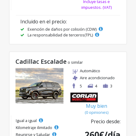
Incluye tasas e
impuestos. (VAT)
Incluido en el precio:
Exención de daños por colisión (CDW)
La responsabilidad de terceros(TPL)
Cadillac Escalade
o similar
Automático
Aire acondicionado
5
4
3
Muy bien
(0 opiniones)
Igual a igual
Precio desde:
Kilometraje ilimitado
260€/día
Reunirse y Saludar