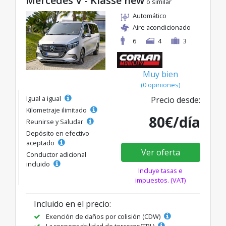
Mercedes V - Klasse new
o similar
Automático
Aire acondicionado
6
4
3
Muy bien
(0 opiniones)
Igual a igual
Precio desde:
Kilometraje ilimitado
80€/día
Reunirse y Saludar
Depósito en efectivo
aceptado
Ver oferta
Conductor adicional
incluido
Incluye tasas e
impuestos. (VAT)
Incluido en el precio:
Exención de daños por colisión (CDW)
La responsabilidad de terceros(TPL)