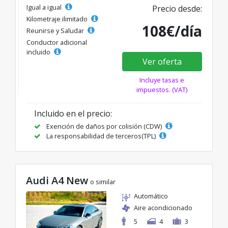
Igual a igual
Precio desde:
Kilometraje ilimitado
108€/día
Reunirse y Saludar
Conductor adicional
incluido
Ver oferta
Incluye tasas e
impuestos. (VAT)
Incluido en el precio:
Exención de daños por colisión (CDW)
La responsabilidad de terceros(TPL)
Audi A4 New
o similar
Automático
Aire acondicionado
5
4
3