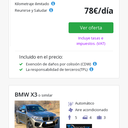
Kilometraje ilimitado
78€/día
Reunirse y Saludar
Ver oferta
Incluye tasas e
impuestos. (VAT)
Incluido en el precio:
Exención de daños por colisión (CDW)
La responsabilidad de terceros(TPL)
BMW X3
o similar
Automático
Aire acondicionado
5
4
3