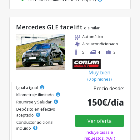
Mercedes GLE facelift
o similar
Automático
Aire acondicionado
5
4
3
Muy bien
(0 opiniones)
Igual a igual
Precio desde:
Kilometraje ilimitado
150€/día
Reunirse y Saludar
Depósito en efectivo
aceptado
Ver oferta
Conductor adicional
incluido
Incluye tasas e
impuestos. (VAT)