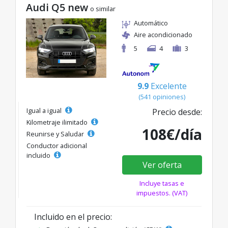
Audi Q5 new
o similar
Automático
Aire acondicionado
5
4
3
9.9
Excelente
(541 opiniones)
Igual a igual
Precio desde:
Kilometraje ilimitado
108€/día
Reunirse y Saludar
Conductor adicional
incluido
Ver oferta
Incluye tasas e
impuestos. (VAT)
Incluido en el precio: