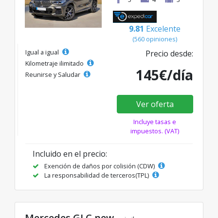
9.81
Excelente
(560 opiniones)
Igual a igual
Precio desde:
Kilometraje ilimitado
145€/día
Reunirse y Saludar
Ver oferta
Incluye tasas e
impuestos. (VAT)
Incluido en el precio:
Exención de daños por colisión (CDW)
La responsabilidad de terceros(TPL)
Mercedes GLC new