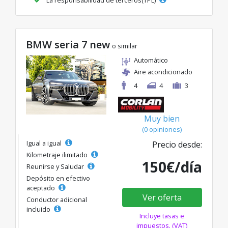
BMW seria 7 new
o similar
Automático
Aire acondicionado
4
4
3
Muy bien
(0 opiniones)
Igual a igual
Precio desde:
Kilometraje ilimitado
150€/día
Reunirse y Saludar
Depósito en efectivo
aceptado
Ver oferta
Conductor adicional
incluido
Incluye tasas e
impuestos. (VAT)