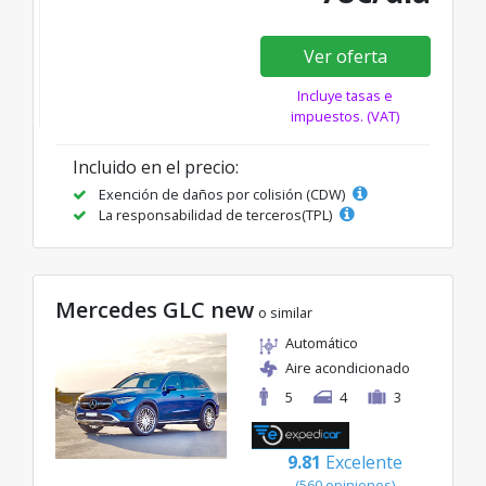
Ver oferta
Incluye tasas e
impuestos. (VAT)
Incluido en el precio:
Exención de daños por colisión (CDW)
La responsabilidad de terceros(TPL)
Mercedes GLC new
o similar
Automático
Aire acondicionado
5
4
3
9.81
Excelente
(560 opiniones)