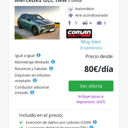
o similar
Automático
Aire acondicionado
5
4
3
Muy bien
(0 opiniones)
Igual a igual
Precio desde:
Kilometraje ilimitado
80€/día
Reunirse y Saludar
Depósito en efectivo
aceptado
Ver oferta
Conductor adicional
incluido
Incluye tasas e
impuestos. (VAT)
Incluido en el precio:
Exención de daños por colisión (CDW)
La responsabilidad de terceros(TPL)