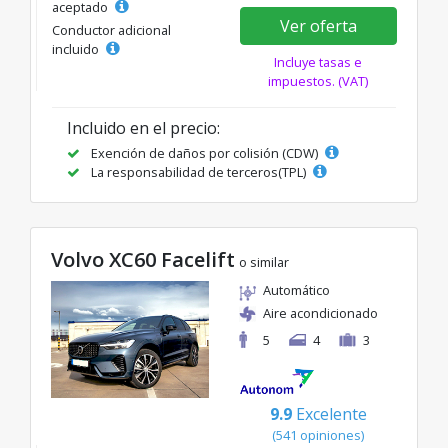
aceptado
Ver oferta
Conductor adicional
incluido
Incluye tasas e
impuestos. (VAT)
Incluido en el precio:
Exención de daños por colisión (CDW)
La responsabilidad de terceros(TPL)
Volvo XC60 Facelift
o similar
Automático
Aire acondicionado
5
4
3
9.9
Excelente
(541 opiniones)