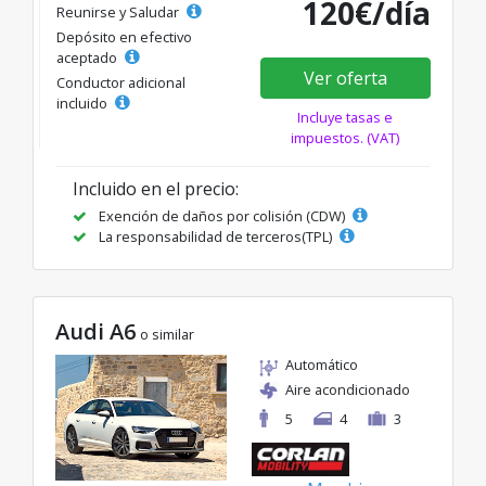
120€/día
Reunirse y Saludar
Depósito en efectivo
aceptado
Ver oferta
Conductor adicional
incluido
Incluye tasas e
impuestos. (VAT)
Incluido en el precio:
Exención de daños por colisión (CDW)
La responsabilidad de terceros(TPL)
Audi A6
o similar
Automático
Aire acondicionado
5
4
3