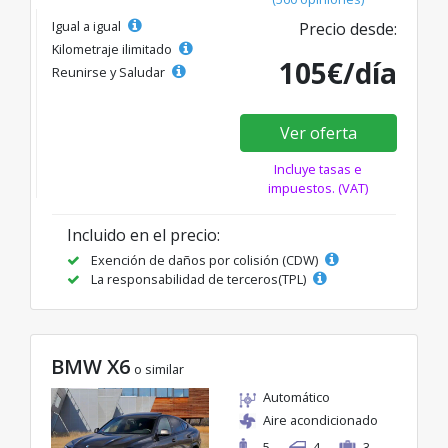
Igual a igual
Precio desde:
Kilometraje ilimitado
105€/día
Reunirse y Saludar
Ver oferta
Incluye tasas e
impuestos. (VAT)
Incluido en el precio:
Exención de daños por colisión (CDW)
La responsabilidad de terceros(TPL)
BMW X6
o similar
Automático
Aire acondicionado
5
4
3