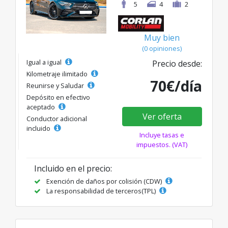
5
4
2
Muy bien
(0 opiniones)
Igual a igual
Precio desde:
Kilometraje ilimitado
70€/día
Reunirse y Saludar
Depósito en efectivo
aceptado
Ver oferta
Conductor adicional
incluido
Incluye tasas e
impuestos. (VAT)
Incluido en el precio:
Exención de daños por colisión (CDW)
La responsabilidad de terceros(TPL)