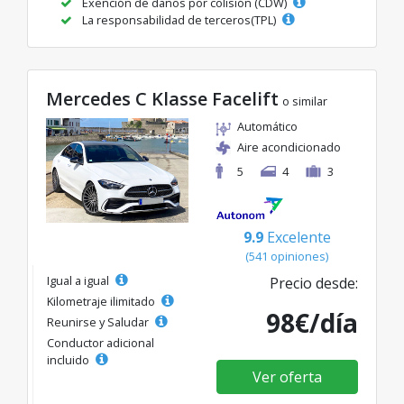
Exención de daños por colisión (CDW)
La responsabilidad de terceros(TPL)
Mercedes C Klasse Facelift
o similar
Automático
Aire acondicionado
5
4
3
9.9
Excelente
(541 opiniones)
Igual a igual
Precio desde:
Kilometraje ilimitado
98€/día
Reunirse y Saludar
Conductor adicional
incluido
Ver oferta