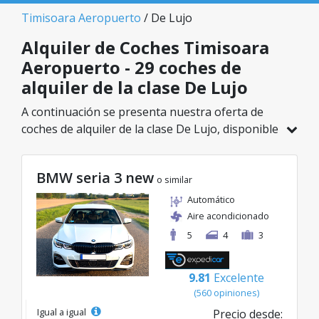
Timisoara Aeropuerto
/ De Lujo
Alquiler de Coches Timisoara
Aeropuerto - 29 coches de
alquiler de la clase De Lujo
A continuación se presenta nuestra oferta de
coches de alquiler de la clase De Lujo, disponible
en Timisoara Aeropuerto. De un total de 29
vehículos en esta ubicación, puedes elegir el
BMW seria 3 new
modelo ideal de la categoría seleccionada, con
o similar
tarifas excelentes desde solo 45€/día.
Automático
Aire acondicionado
5
4
3
9.81
Excelente
(560 opiniones)
Igual a igual
Precio desde: