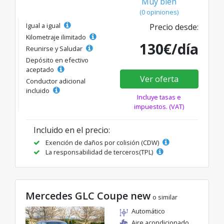
Muy bien
(0 opiniones)
Igual a igual
Precio desde:
Kilometraje ilimitado
130€/día
Reunirse y Saludar
Depósito en efectivo
aceptado
Ver oferta
Conductor adicional
incluido
Incluye tasas e
impuestos. (VAT)
Incluido en el precio:
Exención de daños por colisión (CDW)
La responsabilidad de terceros(TPL)
Mercedes GLC Coupe new
o similar
Automático
Aire acondicionado