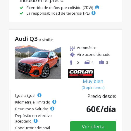
Incluido en el precio:
Exención de daños por colisión (CDW)
La responsabilidad de terceros(TPL)
Audi Q3
o similar
Automático
Aire acondicionado
5
4
3
Muy bien
(0 opiniones)
Igual a igual
Precio desde:
Kilometraje ilimitado
60€/día
Reunirse y Saludar
Depósito en efectivo
aceptado
Ver oferta
Conductor adicional