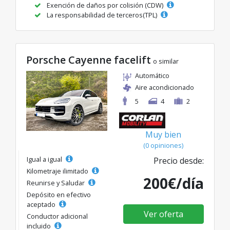
Exención de daños por colisión (CDW)
La responsabilidad de terceros(TPL)
Porsche Cayenne facelift
o similar
Automático
Aire acondicionado
5
4
2
Muy bien
(0 opiniones)
Igual a igual
Precio desde:
Kilometraje ilimitado
200€/día
Reunirse y Saludar
Depósito en efectivo
aceptado
Ver oferta
Conductor adicional
incluido