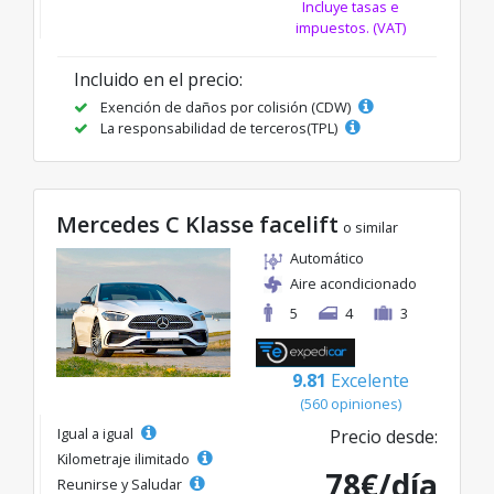
Incluye tasas e
impuestos. (VAT)
Incluido en el precio:
Exención de daños por colisión (CDW)
La responsabilidad de terceros(TPL)
Mercedes C Klasse facelift
o similar
Automático
Aire acondicionado
5
4
3
9.81
Excelente
(560 opiniones)
Igual a igual
Precio desde:
Kilometraje ilimitado
78€/día
Reunirse y Saludar