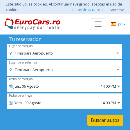
Este sitio utiliza cookies. Al continuar navegando, aceptas el uso de
cookies.
estoy de acuerdo
Saber más
ES
Tu reservacion
Lugar de recogida
Timisoara Aeropuerto
Lugar de enseñanza
Timisoara Aeropuerto
Fecha de recogida
Jue.,
06
Agosto
14:00 PM
Fecha de entrega
Dom.,
09
Agosto
14:00 PM
Buscar autos