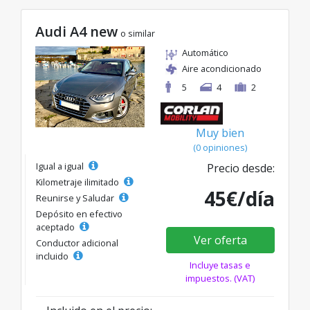
Audi A4 new
o similar
Automático
Aire acondicionado
5
4
2
Muy bien
(0 opiniones)
Igual a igual
Precio desde:
Kilometraje ilimitado
45€/día
Reunirse y Saludar
Depósito en efectivo
aceptado
Ver oferta
Conductor adicional
incluido
Incluye tasas e
impuestos. (VAT)