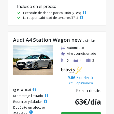
Incluido en el precio:
Exención de daños por colisión (CDW)
La responsabilidad de terceros(TPL)
Audi A4 Station Wagon new
o similar
Automático
Aire acondicionado
5
4
3
9.66
Excelente
(213 opiniones)
Igual a igual
Precio desde:
Kilometraje limitado
63€/día
Reunirse y Saludar
Depósito en efectivo
aceptado