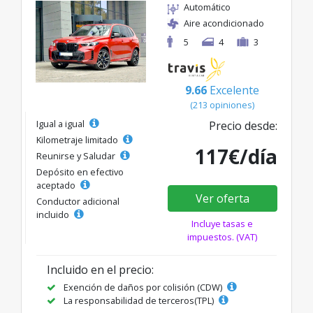
Automático
Aire acondicionado
5
4
3
9.66
Excelente
(213 opiniones)
Igual a igual
Precio desde:
Kilometraje limitado
117€/día
Reunirse y Saludar
Depósito en efectivo
aceptado
Ver oferta
Conductor adicional
incluido
Incluye tasas e
impuestos. (VAT)
Incluido en el precio:
Exención de daños por colisión (CDW)
La responsabilidad de terceros(TPL)