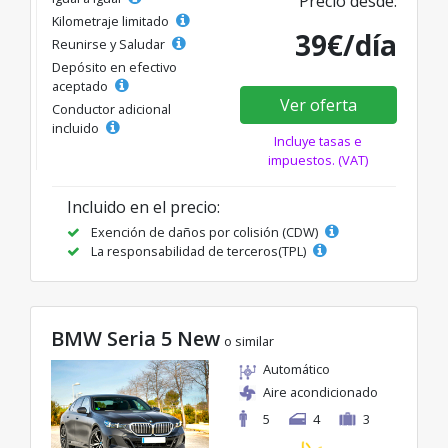
Precio desde:
Kilometraje limitado
39€/día
Reunirse y Saludar
Depósito en efectivo
aceptado
Ver oferta
Conductor adicional
incluido
Incluye tasas e
impuestos. (VAT)
Incluido en el precio:
Exención de daños por colisión (CDW)
La responsabilidad de terceros(TPL)
BMW Seria 5 New
o similar
Automático
Aire acondicionado
5
4
3