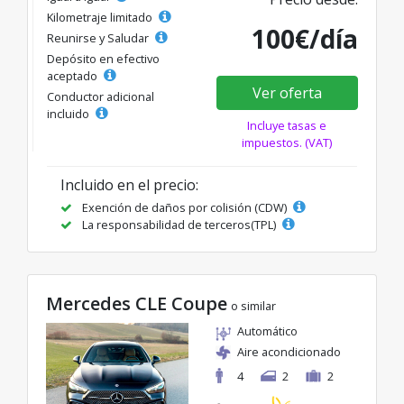
Kilometraje limitado
100€/día
Reunirse y Saludar
Depósito en efectivo
aceptado
Ver oferta
Conductor adicional
incluido
Incluye tasas e
impuestos. (VAT)
Incluido en el precio:
Exención de daños por colisión (CDW)
La responsabilidad de terceros(TPL)
Mercedes CLE Coupe
o similar
Automático
Aire acondicionado
4
2
2