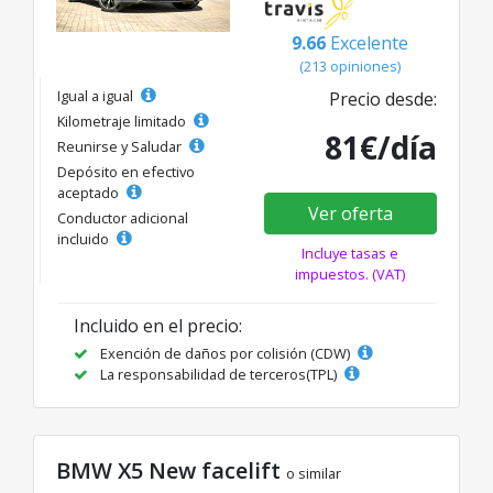
9.66
Excelente
(213 opiniones)
Igual a igual
Precio desde:
Kilometraje limitado
81€/día
Reunirse y Saludar
Depósito en efectivo
aceptado
Ver oferta
Conductor adicional
incluido
Incluye tasas e
impuestos. (VAT)
Incluido en el precio:
Exención de daños por colisión (CDW)
La responsabilidad de terceros(TPL)
BMW X5 New facelift
o similar