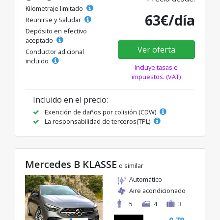
Kilometraje limitado
63€/día
Reunirse y Saludar
Depósito en efectivo
aceptado
Ver oferta
Conductor adicional
incluido
Incluye tasas e
impuestos. (VAT)
Incluido en el precio:
Exención de daños por colisión (CDW)
La responsabilidad de terceros(TPL)
Mercedes B KLASSE
o similar
Automático
Aire acondicionado
5
4
3