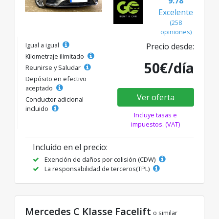
9.78
Excelente
(258
opiniones)
Igual a igual
Precio desde:
Kilometraje ilimitado
50€/día
Reunirse y Saludar
Depósito en efectivo
aceptado
Ver oferta
Conductor adicional
incluido
Incluye tasas e
impuestos. (VAT)
Incluido en el precio:
Exención de daños por colisión (CDW)
La responsabilidad de terceros(TPL)
Mercedes C Klasse Facelift
o similar