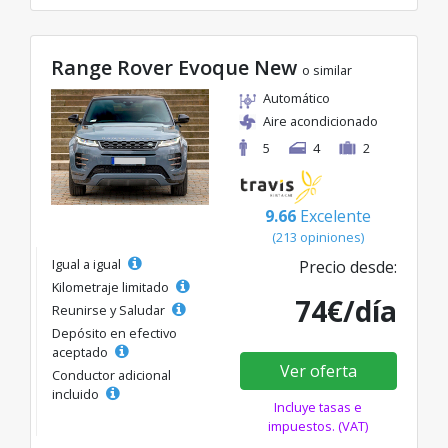
Range Rover Evoque New
o similar
Automático
Aire acondicionado
5
4
2
9.66
Excelente
(213 opiniones)
Igual a igual
Precio desde:
Kilometraje limitado
74€/día
Reunirse y Saludar
Depósito en efectivo
aceptado
Ver oferta
Conductor adicional
incluido
Incluye tasas e
impuestos. (VAT)