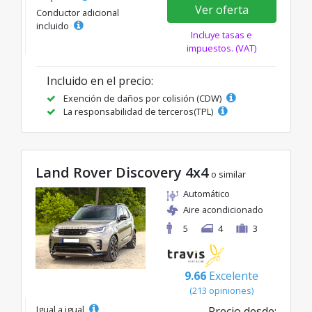
Ver oferta
Conductor adicional
incluido
Incluye tasas e
impuestos. (VAT)
Incluido en el precio:
Exención de daños por colisión (CDW)
La responsabilidad de terceros(TPL)
Land Rover Discovery 4x4
o similar
Automático
Aire acondicionado
5
4
3
9.66
Excelente
(213 opiniones)
Igual a igual
Precio desde: