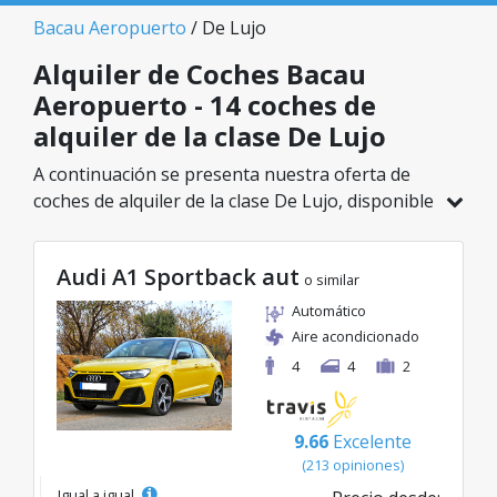
Bacau Aeropuerto
/ De Lujo
Alquiler de Coches Bacau
Aeropuerto - 14 coches de
alquiler de la clase De Lujo
A continuación se presenta nuestra oferta de
coches de alquiler de la clase De Lujo, disponible
en Bacau Aeropuerto. De un total de 14
vehículos en esta ubicación, puedes elegir el
Audi A1 Sportback aut
modelo ideal de la categoría seleccionada, con
o similar
tarifas excelentes desde solo 39€/día.
Automático
Aire acondicionado
4
4
2
9.66
Excelente
(213 opiniones)
Igual a igual