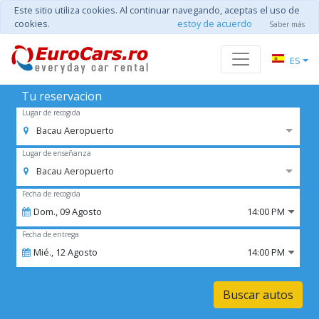
Este sitio utiliza cookies. Al continuar navegando, aceptas el uso de
cookies.
estoy de acuerdo
Saber más
ES
Tu reservacion
Lugar de recogida
Bacau Aeropuerto
Lugar de enseñanza
Bacau Aeropuerto
Fecha de recogida
Dom.,
09
Agosto
14:00 PM
Fecha de entrega
Mié.,
12
Agosto
14:00 PM
Buscar autos