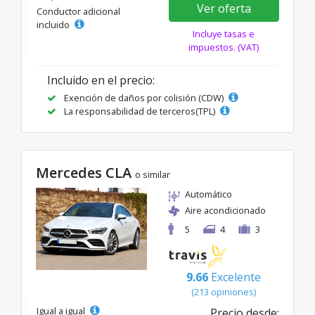
Ver oferta
Conductor adicional
incluido
Incluye tasas e
impuestos. (VAT)
Incluido en el precio:
Exención de daños por colisión (CDW)
La responsabilidad de terceros(TPL)
Mercedes CLA
o similar
Automático
Aire acondicionado
5
4
3
9.66
Excelente
(213 opiniones)
Igual a igual
Precio desde: