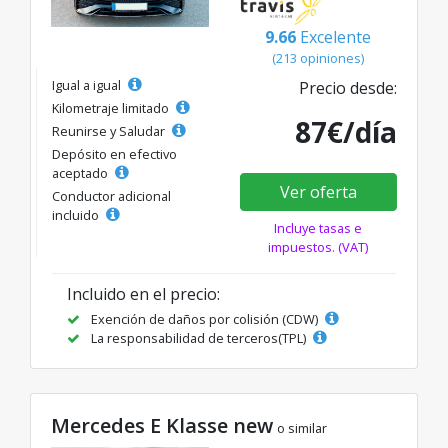
9.66
Excelente
(213 opiniones)
Igual a igual
Precio desde:
Kilometraje limitado
87€/día
Reunirse y Saludar
Depósito en efectivo
aceptado
Ver oferta
Conductor adicional
incluido
Incluye tasas e
impuestos. (VAT)
Incluido en el precio:
Exención de daños por colisión (CDW)
La responsabilidad de terceros(TPL)
Mercedes E Klasse new
o similar