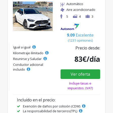
Automático
Aire acondicionado
5
4
3
9.09
Excelente
(1231 opiniones)
Igual a igual
Precio desde:
Kilometraje ilimitado
83€/día
Reunirse y Saludar
Conductor adicional
incluido
Ver oferta
Incluye tasas e
impuestos. (VAT)
Incluido en el precio:
Exención de daños por colisión (CDW)
La responsabilidad de terceros(TPL)