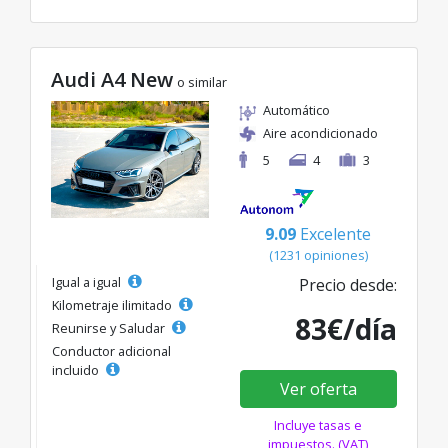
Audi A4 New
o similar
Automático
Aire acondicionado
5
4
3
9.09
Excelente
(1231 opiniones)
Igual a igual
Precio desde:
Kilometraje ilimitado
83€/día
Reunirse y Saludar
Conductor adicional
incluido
Ver oferta
Incluye tasas e
impuestos. (VAT)