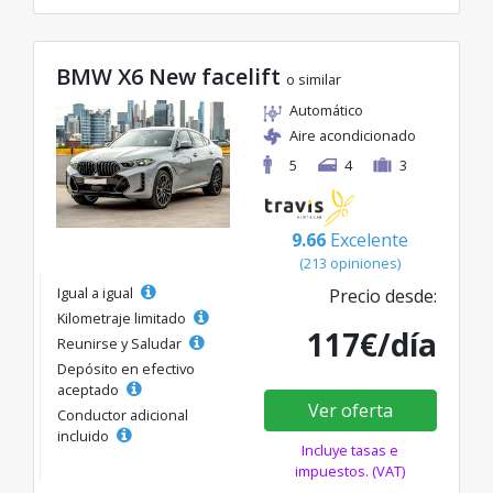
BMW X6 New facelift
o similar
Automático
Aire acondicionado
5
4
3
9.66
Excelente
(213 opiniones)
Igual a igual
Precio desde:
Kilometraje limitado
117€/día
Reunirse y Saludar
Depósito en efectivo
aceptado
Ver oferta
Conductor adicional
incluido
Incluye tasas e
impuestos. (VAT)