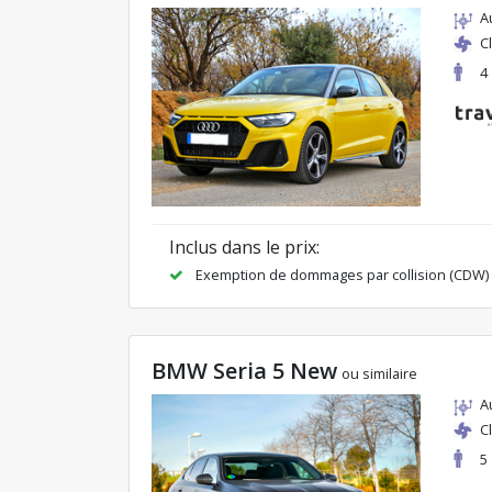
A
C
4
Inclus dans le prix:
Exemption de dommages par collision (CDW)
BMW Seria 5 New
ou similaire
A
C
5