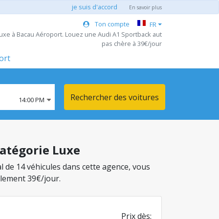
je suis d'accord
En savoir plus
Ton compte
FR
Luxe à Bacau Aéroport. Louez une Audi A1 Sportback aut
pas chère à 39€/jour
ort
Rechercher des voitures
14:00 PM
catégorie Luxe
al de 14 véhicules dans cette agence, vous
ulement 39€/jour.
Prix dès: