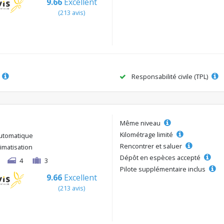
9.66
Excellent
(213 avis)
Responsabilité civile (TPL)
Même niveau
Kilométrage limité
utomatique
Rencontrer et saluer
limatisation
Dépôt en espèces accepté
4
3
Pilote supplémentaire inclus
9.66
Excellent
(213 avis)