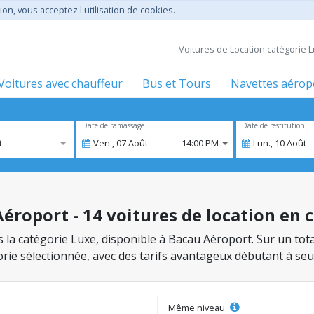
ion, vous acceptez l'utilisation de cookies.
Voitures de Location catégorie 
Voitures avec chauffeur
Bus et Tours
Navettes aérop
Date de ramassage
Date de restitution
t
Ven.,
07
Août
14:00 PM
Lun.,
10
Août
éroport - 14 voitures de location en 
ns la catégorie Luxe, disponible à Bacau Aéroport. Sur un tot
gorie sélectionnée, avec des tarifs avantageux débutant à se
Même niveau