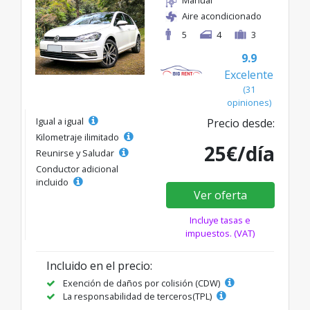
Aire acondicionado
5
4
3
9.9
Excelente
(31
opiniones)
Igual a igual
Precio desde:
Kilometraje ilimitado
25€/día
Reunirse y Saludar
Conductor adicional
incluido
Ver oferta
Incluye tasas e
impuestos. (VAT)
Incluido en el precio:
Exención de daños por colisión (CDW)
La responsabilidad de terceros(TPL)