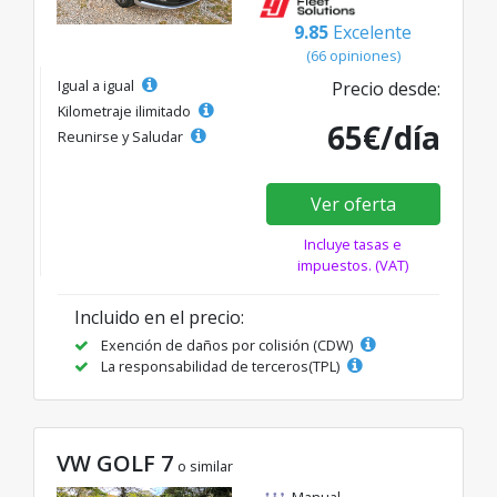
9.85
Excelente
(66 opiniones)
Igual a igual
Precio desde:
Kilometraje ilimitado
65€/día
Reunirse y Saludar
Ver oferta
Incluye tasas e
impuestos. (VAT)
Incluido en el precio:
Exención de daños por colisión (CDW)
La responsabilidad de terceros(TPL)
VW GOLF 7
o similar
Manual