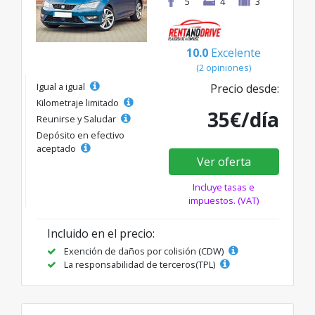
5
4
3
10.0
Excelente
(2 opiniones)
Igual a igual
Precio desde:
Kilometraje limitado
35€/día
Reunirse y Saludar
Depósito en efectivo
aceptado
Ver oferta
Incluye tasas e
impuestos. (VAT)
Incluido en el precio:
Exención de daños por colisión (CDW)
La responsabilidad de terceros(TPL)