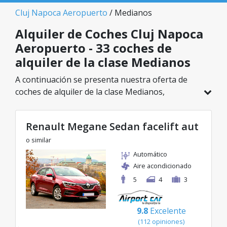
Cluj Napoca Aeropuerto
/ Medianos
Alquiler de Coches Cluj Napoca
Aeropuerto - 33 coches de
alquiler de la clase Medianos
A continuación se presenta nuestra oferta de
coches de alquiler de la clase Medianos,
disponible en Cluj Napoca Aeropuerto. De un
total de 33 vehículos en esta ubicación, puedes
Renault Megane Sedan facelift aut
elegir el modelo ideal de la categoría
seleccionada, con tarifas excelentes desde solo
o similar
25€/día.
Automático
Aire acondicionado
5
4
3
9.8
Excelente
(112 opiniones)