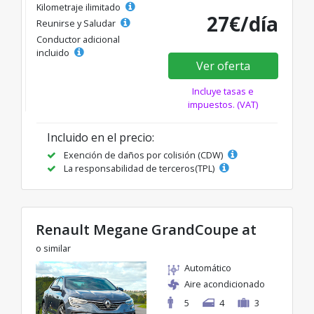
Kilometraje ilimitado
27€/día
Reunirse y Saludar
Conductor adicional
incluido
Ver oferta
Incluye tasas e
impuestos. (VAT)
Incluido en el precio:
Exención de daños por colisión (CDW)
La responsabilidad de terceros(TPL)
Renault Megane GrandCoupe at
o similar
Automático
Aire acondicionado
5
4
3