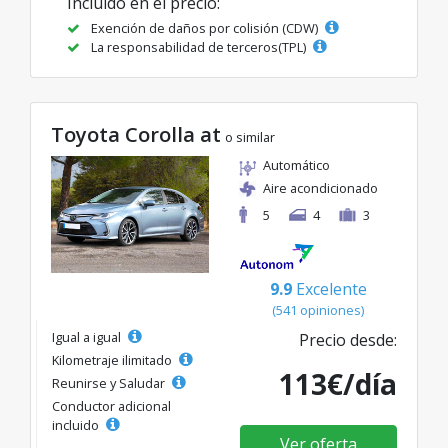
Incluido en el precio:
Exención de daños por colisión (CDW)
La responsabilidad de terceros(TPL)
Toyota Corolla at
o similar
Automático
Aire acondicionado
5
4
3
9.9
Excelente
(541 opiniones)
Igual a igual
Precio desde:
Kilometraje ilimitado
113€/día
Reunirse y Saludar
Conductor adicional
incluido
Ver oferta