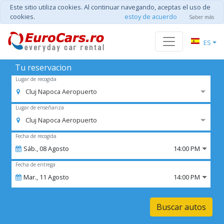
Este sitio utiliza cookies. Al continuar navegando, aceptas el uso de
cookies.
estoy de acuerdo
Saber más
ES
Tu reservacion
Lugar de recogida
Cluj Napoca Aeropuerto
Lugar de enseñanza
Cluj Napoca Aeropuerto
Fecha de recogida
Sáb.,
08
Agosto
14:00 PM
Fecha de entrega
Mar.,
11
Agosto
14:00 PM
Buscar autos