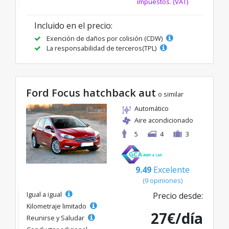
impuestos. (VAT)
Incluido en el precio:
Exención de daños por colisión (CDW)
La responsabilidad de terceros(TPL)
Ford Focus hatchback aut
o similar
Automático
Aire acondicionado
5
4
3
9.49
Excelente
(9 opiniones)
Igual a igual
Precio desde:
Kilometraje limitado
27€/día
Reunirse y Saludar