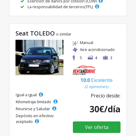
Exención de daños por colisión (CDW)
La responsabilidad de terceros(TPL)
Seat TOLEDO
o similar
Manual
Aire acondicionado
5
4
3
10.0
Excelente
(2 opiniones)
Igual a igual
Precio desde:
Kilometraje limitado
30€/día
Reunirse y Saludar
Depósito en efectivo
aceptado
Ver oferta