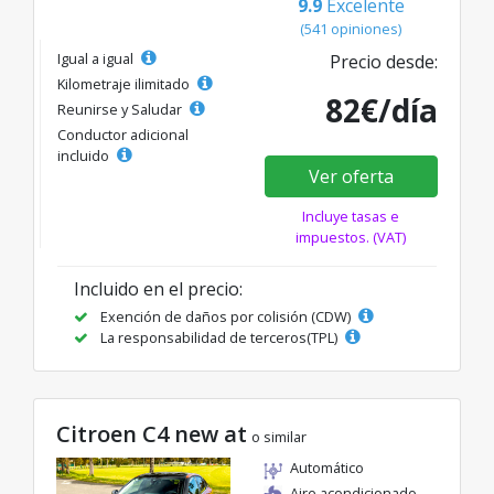
9.9
Excelente
(541 opiniones)
Igual a igual
Precio desde:
Kilometraje ilimitado
82€/día
Reunirse y Saludar
Conductor adicional
incluido
Ver oferta
Incluye tasas e
impuestos. (VAT)
Incluido en el precio:
Exención de daños por colisión (CDW)
La responsabilidad de terceros(TPL)
Citroen C4 new at
o similar
Automático
Aire acondicionado