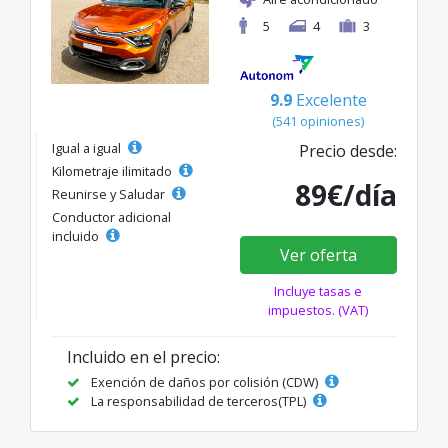
5
4
3
9.9
Excelente
(541 opiniones)
Igual a igual
Precio desde:
Kilometraje ilimitado
89€/día
Reunirse y Saludar
Conductor adicional
incluido
Ver oferta
Incluye tasas e
impuestos. (VAT)
Incluido en el precio:
Exención de daños por colisión (CDW)
La responsabilidad de terceros(TPL)