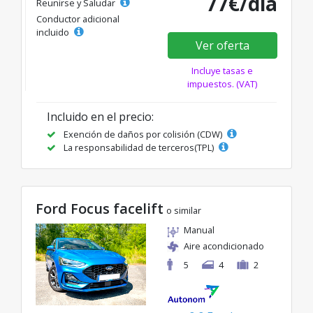
77€/día
Reunirse y Saludar
Conductor adicional
incluido
Ver oferta
Incluye tasas e
impuestos. (VAT)
Incluido en el precio:
Exención de daños por colisión (CDW)
La responsabilidad de terceros(TPL)
Ford Focus facelift
o similar
Manual
Aire acondicionado
5
4
2