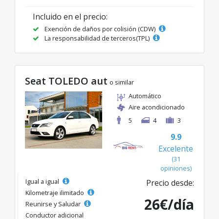
Incluido en el precio:
Exención de daños por colisión (CDW)
La responsabilidad de terceros(TPL)
Seat TOLEDO aut
o similar
Automático
Aire acondicionado
5
4
3
9.9
Excelente
(31
opiniones)
Igual a igual
Precio desde:
Kilometraje ilimitado
26€/día
Reunirse y Saludar
Conductor adicional