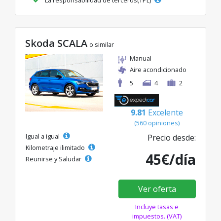
Skoda SCALA
o similar
Manual
Aire acondicionado
5
4
2
9.81
Excelente
(560 opiniones)
Igual a igual
Precio desde:
Kilometraje ilimitado
45€/día
Reunirse y Saludar
Ver oferta
Incluye tasas e
impuestos. (VAT)