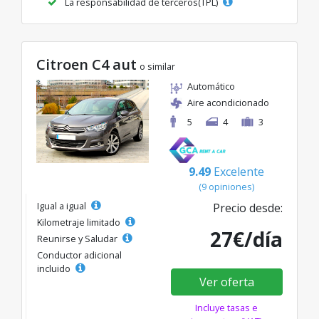
La responsabilidad de terceros(TPL)
Citroen C4 aut
o similar
Automático
Aire acondicionado
5
4
3
9.49
Excelente
(9 opiniones)
Igual a igual
Precio desde:
Kilometraje limitado
27€/día
Reunirse y Saludar
Conductor adicional
incluido
Ver oferta
Incluye tasas e