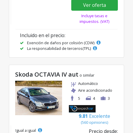
Ver oferta
Incluye tasas e
impuestos. (VAT)
Incluido en el precio:
Exención de daños por colisión (CDW)
La responsabilidad de terceros(TPL)
Skoda OCTAVIA IV aut
o similar
Automático
Aire acondicionado
5
4
3
9.81
Excelente
(560 opiniones)
Igual a igual
Precio desde: