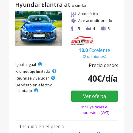
Hyundai Elantra at
o similar
Automático
Aire acondicionado
5
4
3
10.0
Excelente
(2 opiniones)
Igual a igual
Precio desde:
Kilometraje limitado
40€/día
Reunirse y Saludar
Depósito en efectivo
aceptado
Ver oferta
Incluye tasas e
impuestos. (VAT)
Incluido en el precio: