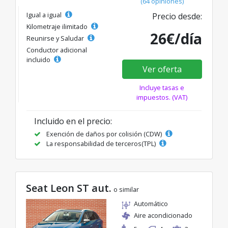
(64 opiniones)
Igual a igual
Precio desde:
Kilometraje ilimitado
26€/día
Reunirse y Saludar
Conductor adicional
incluido
Ver oferta
Incluye tasas e
impuestos. (VAT)
Incluido en el precio:
Exención de daños por colisión (CDW)
La responsabilidad de terceros(TPL)
Seat Leon ST aut.
o similar
Automático
Aire acondicionado