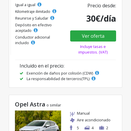
Igual a igual
Precio desde:
Kilometraje ilimitado
30€/día
Reunirse y Saludar
Depósito en efectivo
aceptado
Ver oferta
Conductor adicional
incluido
Incluye tasas e
impuestos. (VAT)
Incluido en el precio:
Exención de daños por colisión (CDW)
La responsabilidad de terceros(TPL)
Opel Astra
o similar
Manual
Aire acondicionado
5
4
2