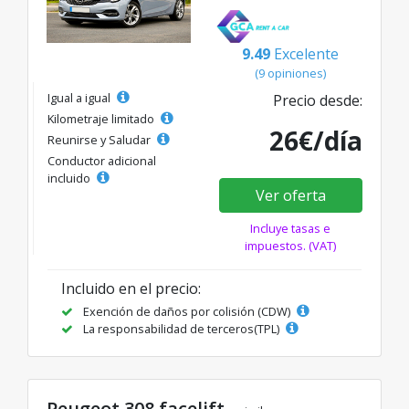
9.49
Excelente
(9 opiniones)
Igual a igual
Precio desde:
Kilometraje limitado
26€/día
Reunirse y Saludar
Conductor adicional
incluido
Ver oferta
Incluye tasas e
impuestos. (VAT)
Incluido en el precio:
Exención de daños por colisión (CDW)
La responsabilidad de terceros(TPL)
Peugeot 308 facelift