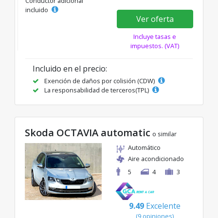
Conductor adicional
incluido
Ver oferta
Incluye tasas e
impuestos. (VAT)
Incluido en el precio:
Exención de daños por colisión (CDW)
La responsabilidad de terceros(TPL)
Skoda OCTAVIA automatic
o similar
Automático
Aire acondicionado
5
4
3
9.49
Excelente
(9 opiniones)