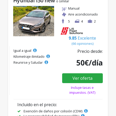
Hyundai I30 new
o similar
Manual
Aire acondicionado
5
4
2
9.85
Excelente
(66 opiniones)
Igual a igual
Precio desde:
Kilometraje ilimitado
50€/día
Reunirse y Saludar
Ver oferta
Incluye tasas e
impuestos. (VAT)
Incluido en el precio:
Exención de daños por colisión (CDW)
La responsabilidad de terceros(TPL)