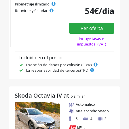
Kilometraje ilimitado
54€/día
Reunirse y Saludar
Ver oferta
Incluye tasas e
impuestos. (VAT)
Incluido en el precio:
Exención de daños por colisión (CDW)
La responsabilidad de terceros(TPL)
Skoda Octavia IV at
o similar
Automático
Aire acondicionado
5
4
3