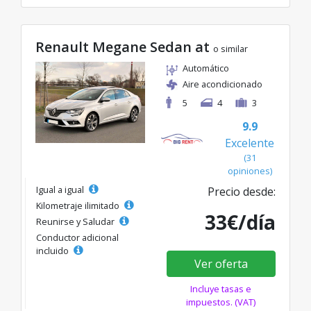
Renault Megane Sedan at
o similar
Automático
Aire acondicionado
5
4
3
9.9
Excelente
(31
opiniones)
Igual a igual
Precio desde:
Kilometraje ilimitado
33€/día
Reunirse y Saludar
Conductor adicional
incluido
Ver oferta
Incluye tasas e
impuestos. (VAT)