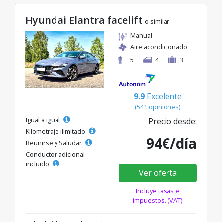
Hyundai Elantra facelift
o similar
Manual
Aire acondicionado
5
4
3
9.9
Excelente
(541 opiniones)
Igual a igual
Precio desde:
Kilometraje ilimitado
94€/día
Reunirse y Saludar
Conductor adicional
incluido
Ver oferta
Incluye tasas e
impuestos. (VAT)