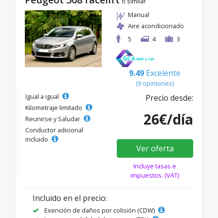
o similar
Manual
Aire acondicionado
5
4
3
9.49
Excelente
(9 opiniones)
Igual a igual
Precio desde:
Kilometraje limitado
26€/día
Reunirse y Saludar
Conductor adicional
incluido
Ver oferta
Incluye tasas e
impuestos. (VAT)
Incluido en el precio:
Exención de daños por colisión (CDW)