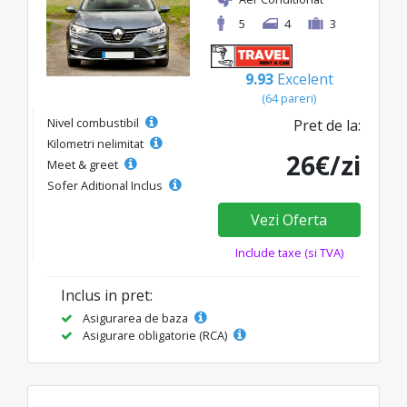
5
4
3
9.93
Excelent
(64 pareri)
Nivel combustibil
Pret de la:
Kilometri nelimitat
26€/zi
Meet & greet
Sofer Aditional Inclus
Vezi Oferta
Include taxe (si TVA)
Inclus in pret:
Asigurarea de baza
Asigurare obligatorie (RCA)