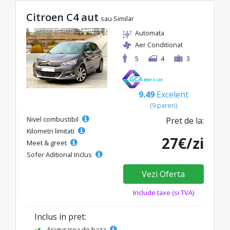
Citroen C4 aut
sau Similar
Automata
Aer Conditionat
5
4
3
9.49
Excelent
(9 pareri)
Nivel combustibil
Pret de la:
Kilometri limitati
27€/zi
Meet & greet
Sofer Aditional Inclus
Vezi Oferta
Include taxe (si TVA)
Inclus in pret:
Asigurarea de baza