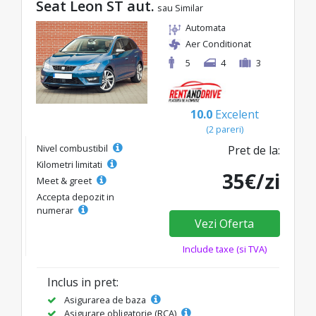
Seat Leon ST aut.
sau Similar
Automata
Aer Conditionat
5
4
3
10.0
Excelent
(2 pareri)
Nivel combustibil
Pret de la:
Kilometri limitati
35€/zi
Meet & greet
Accepta depozit in
numerar
Vezi Oferta
Include taxe (si TVA)
Inclus in pret:
Asigurarea de baza
Asigurare obligatorie (RCA)