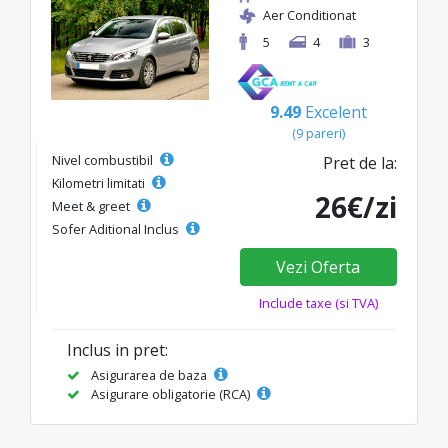
Aer Conditionat
5
4
3
9.49
Excelent
(9 pareri)
Nivel combustibil
Pret de la:
Kilometri limitati
26€/zi
Meet & greet
Sofer Aditional Inclus
Vezi Oferta
Include taxe (si TVA)
Inclus in pret:
Asigurarea de baza
Asigurare obligatorie (RCA)