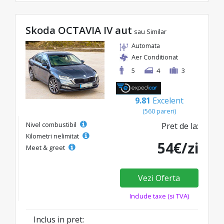
Skoda OCTAVIA IV aut
sau Similar
Automata
Aer Conditionat
5
4
3
9.81
Excelent
(560 pareri)
Nivel combustibil
Pret de la:
Kilometri nelimitat
54€/zi
Meet & greet
Vezi Oferta
Include taxe (si TVA)
Inclus in pret: