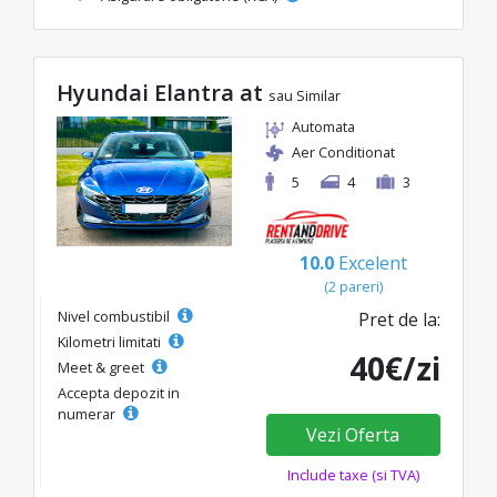
Hyundai Elantra at
sau Similar
Automata
Aer Conditionat
5
4
3
10.0
Excelent
(2 pareri)
Nivel combustibil
Pret de la:
Kilometri limitati
40€/zi
Meet & greet
Accepta depozit in
numerar
Vezi Oferta
Include taxe (si TVA)