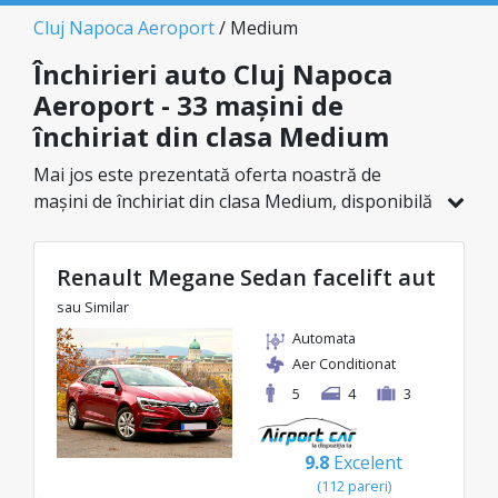
Cluj Napoca Aeroport
/ Medium
Închirieri auto Cluj Napoca
Aeroport - 33 mașini de
închiriat din clasa Medium
Mai jos este prezentată oferta noastră de
mașini de închiriat din clasa Medium, disponibilă
în Cluj Napoca Aeroport. Dintr-un total de 33 de
vehicule în această locație, poți alege modelul
Renault Megane Sedan facelift aut
ideal din categoria selectată, cu prețuri
avantajoase ce pornesc de la doar 25€/zi.
sau Similar
Automata
Aer Conditionat
5
4
3
9.8
Excelent
(112 pareri)