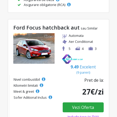
Asigurare obligatorie (RCA)
Ford Focus hatchback aut
sau Similar
Automata
Aer Conditionat
5
4
3
9.49
Excelent
(9 pareri)
Nivel combustibil
Pret de la:
Kilometri limitati
27€/zi
Meet & greet
Sofer Aditional Inclus
Vezi Oferta
Include taxe (si TVA)