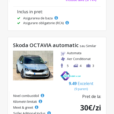
Inclus in pret:
Asigurarea de baza
Asigurare obligatorie (RCA)
Skoda OCTAVIA automatic
sau Similar
Automata
Aer Conditionat
5
4
3
9.49
Excelent
(9 pareri)
Nivel combustibil
Pret de la:
Kilometri limitati
30€/zi
Meet & greet
Sofer Aditional Inclus