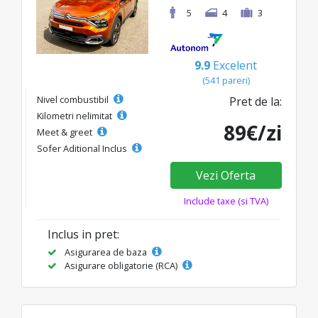
5
4
3
9.9
Excelent
(541 pareri)
Nivel combustibil
Pret de la:
Kilometri nelimitat
89€/zi
Meet & greet
Sofer Aditional Inclus
Vezi Oferta
Include taxe (si TVA)
Inclus in pret:
Asigurarea de baza
Asigurare obligatorie (RCA)