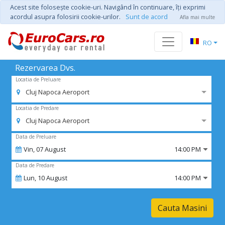
Acest site foloseşte cookie-uri. Navigând în continuare, îţi exprimi
acordul asupra folosirii cookie-urilor.
Sunt de acord
Afla mai multe
RO
Rezervarea Dvs.
Locatia de Preluare
Cluj Napoca Aeroport
Locatia de Predare
Cluj Napoca Aeroport
Data de Preluare
Vin,
07
August
14:00 PM
Data de Predare
Lun,
10
August
14:00 PM
Cauta Masini