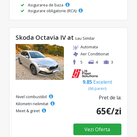
Asigurarea de baza
Asigurare obligatorie (RCA)
Skoda Octavia IV at
sau Similar
Automata
Aer Conditionat
5
4
3
9.85
Excelent
(66 pareri)
Nivel combustibil
Pret de la:
Kilometri nelimitat
65€/zi
Meet & greet
Vezi Oferta