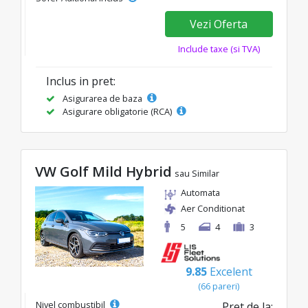
Vezi Oferta
Include taxe (si TVA)
Inclus in pret:
Asigurarea de baza
Asigurare obligatorie (RCA)
VW Golf Mild Hybrid
sau Similar
Automata
Aer Conditionat
5
4
3
9.85
Excelent
(66 pareri)
Nivel combustibil
Pret de la: