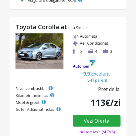
Asigurare obligatorie (RCA)
Toyota Corolla at
sau Similar
Automata
Aer Conditionat
5
4
3
9.9
Excelent
(541 pareri)
Nivel combustibil
Pret de la:
Kilometri nelimitat
113€/zi
Meet & greet
Sofer Aditional Inclus
Vezi Oferta
Include taxe (si TVA)