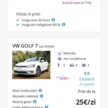
Include taxe (si TVA)
Inclus in pret:
Asigurarea de baza
Asigurare obligatorie (RCA)
VW GOLF 7
sau Similar
Manuala
Aer Conditionat
5
4
3
9.9
Excelent
(31 pareri)
Nivel combustibil
Pret de la:
Kilometri nelimitat
25€/zi
Meet & greet
Sofer Aditional Inclus