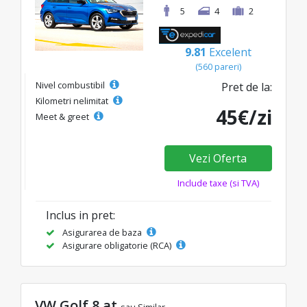
5
4
2
9.81
Excelent
(560 pareri)
Nivel combustibil
Pret de la:
Kilometri nelimitat
45€/zi
Meet & greet
Vezi Oferta
Include taxe (si TVA)
Inclus in pret:
Asigurarea de baza
Asigurare obligatorie (RCA)
VW Golf 8 at