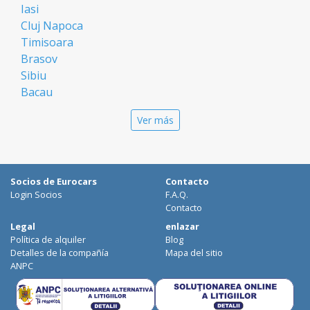
Iasi
Cluj Napoca
Timisoara
Brasov
Sibiu
Bacau
Oradea
Ver más
Arad
Piatra Neamt
Constanta
Galati
Socios de Eurocars
Contacto
Suceava
Login Socios
F.A.Q.
Targu Mures
Contacto
Focsani
Legal
enlazar
Política de alquiler
Blog
Targoviste
Detalles de la compañía
Mapa del sitio
Ploiesti
ANPC
Craiova
Botosani
Deva