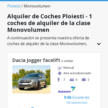
Ploiesti
/ Monovolumen
Alquiler de Coches Ploiesti - 1
coches de alquiler de la clase
Monovolumen
A continuación se presenta nuestra oferta de
coches de alquiler de la clase Monovolumen,
disponible en Ploiesti. De un total de 1 vehículos
en esta ubicación, puedes elegir el modelo ideal
Dacia Jogger facelift
de la categoría seleccionada, con tarifas
o similar
excelentes desde solo 83€/día.
Manual
Aire acondicionado
7
4
3
9.96
Excelente
(50 opiniones)