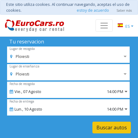
Este sitio utiliza cookies. Al continuar navegando, aceptas el uso de
cookies.
estoy de acuerdo
Saber más
ES
Tu reservacion
Lugar de recogida
Ploiesti
Lugar de enseñanza
Ploiesti
Fecha de recogida
Vie.,
07
Agosto
14:00 PM
Fecha de entrega
Lun.,
10
Agosto
14:00 PM
Buscar autos