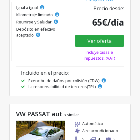
Igual a igual
Precio desde:
Kilometraje limitado
65€/día
Reunirse y Saludar
Depósito en efectivo
aceptado
Ver oferta
Incluye tasas e
impuestos. (VAT)
Incluido en el precio:
Exención de daños por colisión (CDW)
La responsabilidad de terceros(TPL)
VW PASSAT aut
o similar
Automático
Aire acondicionado
5
4
3