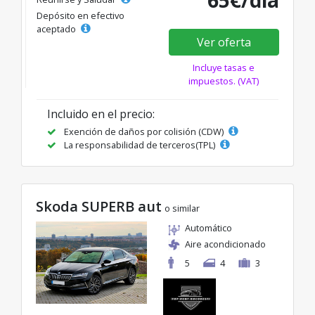
65€/día
Depósito en efectivo
aceptado
Ver oferta
Incluye tasas e
impuestos. (VAT)
Incluido en el precio:
Exención de daños por colisión (CDW)
La responsabilidad de terceros(TPL)
Skoda SUPERB aut
o similar
Automático
Aire acondicionado
5
4
3