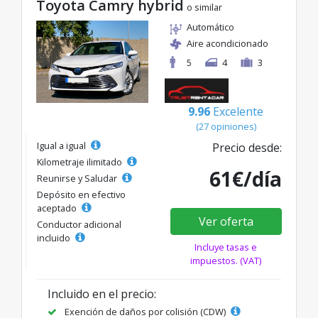
Toyota Camry hybrid
o similar
Automático
Aire acondicionado
5
4
3
9.96
Excelente
(27 opiniones)
Igual a igual
Precio desde:
Kilometraje ilimitado
61€/día
Reunirse y Saludar
Depósito en efectivo
aceptado
Ver oferta
Conductor adicional
incluido
Incluye tasas e
impuestos. (VAT)
Incluido en el precio:
Exención de daños por colisión (CDW)