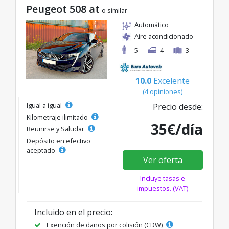
Peugeot 508 at
o similar
Automático
Aire acondicionado
5
4
3
10.0
Excelente
(4 opiniones)
Igual a igual
Precio desde:
Kilometraje ilimitado
35€/día
Reunirse y Saludar
Depósito en efectivo
aceptado
Ver oferta
Incluye tasas e
impuestos. (VAT)
Incluido en el precio:
Exención de daños por colisión (CDW)