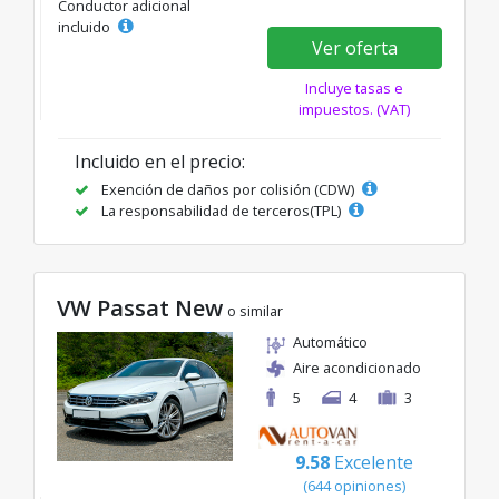
Conductor adicional
incluido
Ver oferta
Incluye tasas e
impuestos. (VAT)
Incluido en el precio:
Exención de daños por colisión (CDW)
La responsabilidad de terceros(TPL)
VW Passat New
o similar
Automático
Aire acondicionado
5
4
3
9.58
Excelente
(644 opiniones)