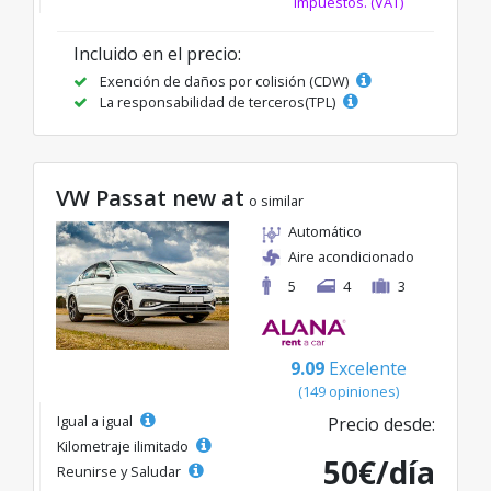
impuestos. (VAT)
Incluido en el precio:
Exención de daños por colisión (CDW)
La responsabilidad de terceros(TPL)
VW Passat new at
o similar
Automático
Aire acondicionado
5
4
3
9.09
Excelente
(149 opiniones)
Igual a igual
Precio desde:
Kilometraje ilimitado
50€/día
Reunirse y Saludar