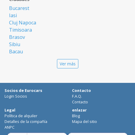
Bucarest
Iasi
Cluj Napoca
Timisoara
Brasov
Sibiu
Bacau
Oradea
Ver más
Arad
Piatra Neamt
Constanta
Galati
Socios de Eurocars
Contacto
Suceava
Login Socios
F.A.Q.
Targu Mures
Contacto
Focsani
Legal
enlazar
Política de alquiler
Blog
Targoviste
Detalles de la compañía
Mapa del sitio
Ploiesti
ANPC
Craiova