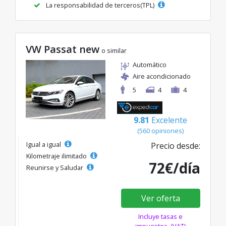
La responsabilidad de terceros(TPL)
VW Passat new
o similar
Automático
Aire acondicionado
5
4
4
9.81
Excelente
(560 opiniones)
Igual a igual
Precio desde:
Kilometraje ilimitado
72€/día
Reunirse y Saludar
Ver oferta
Incluye tasas e