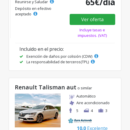
65€/día
Reunirse y Saludar
Depósito en efectivo
aceptado
Ver oferta
Incluye tasas e
impuestos. (VAT)
Incluido en el precio:
Exención de daños por colisión (CDW)
La responsabilidad de terceros(TPL)
Renault Talisman aut
o similar
Automático
Aire acondicionado
5
4
3
10.0
Excelente