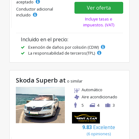
aceptado
Ver oferta
Conductor adicional
incluido
Incluye tasas e
impuestos. (VAT)
Incluido en el precio:
Exención de daños por colisión (CDW)
La responsabilidad de terceros(TPL)
Skoda Superb at
o similar
Automático
Aire acondicionado
5
4
3
9.83
Excelente
(6 opiniones)