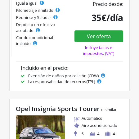
Igual a igual
Precio desde:
Kilometraje ilimitado
35€/día
Reunirse y Saludar
Depósito en efectivo
aceptado
Ver oferta
Conductor adicional
incluido
Incluye tasas e
impuestos. (VAT)
Incluido en el precio:
Exención de daños por colisión (CDW)
La responsabilidad de terceros(TPL)
Opel Insignia Sports Tourer
o similar
Automático
Aire acondicionado
5
4
4