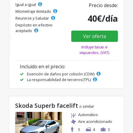
Igual a igual
Precio desde:
Kilometraje ilimitado
40€/día
Reunirse y Saludar
Depósito en efectivo
aceptado
Ver oferta
Incluye tasas e
impuestos. (VAT)
Incluido en el precio:
Exención de daños por colisión (CDW)
La responsabilidad de terceros(TPL)
Skoda Superb facelift
o similar
Automático
Aire acondicionado
5
4
3