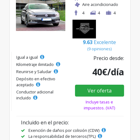
Aire acondicionado
4
4
4
9.63
Excelente
(9 opiniones)
Igual a igual
Precio desde:
Kilometraje ilimitado
40€/día
Reunirse y Saludar
Depósito en efectivo
aceptado
Ver oferta
Conductor adicional
incluido
Incluye tasas e
impuestos. (VAT)
Incluido en el precio:
Exención de daños por colisión (CDW)
La responsabilidad de terceros(TPL)