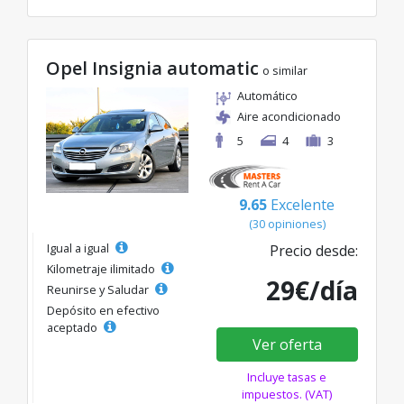
Opel Insignia automatic
o similar
Automático
Aire acondicionado
5
4
3
9.65
Excelente
(30 opiniones)
Igual a igual
Precio desde:
Kilometraje ilimitado
29€/día
Reunirse y Saludar
Depósito en efectivo
aceptado
Ver oferta
Incluye tasas e
impuestos. (VAT)