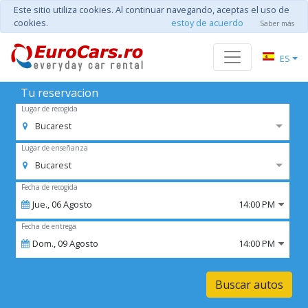
Este sitio utiliza cookies. Al continuar navegando, aceptas el uso de
cookies.
estoy de acuerdo
Saber más
ES
Tu reservacion
Lugar de recogida
Bucarest
Lugar de enseñanza
Bucarest
Fecha de recogida
Jue.,
06
Agosto
14:00 PM
Fecha de entrega
Dom.,
09
Agosto
14:00 PM
Buscar autos