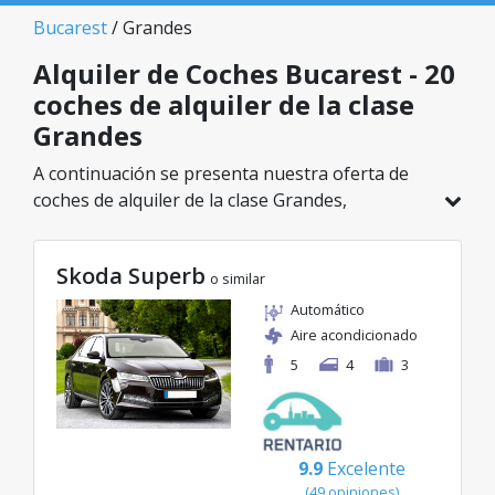
Bucarest
/ Grandes
Alquiler de Coches Bucarest - 20
coches de alquiler de la clase
Grandes
A continuación se presenta nuestra oferta de
coches de alquiler de la clase Grandes,
disponible en Bucarest. De un total de 20
vehículos en esta ubicación, puedes elegir el
Skoda Superb
modelo ideal de la categoría seleccionada, con
o similar
tarifas excelentes desde solo 20€/día.
Automático
Aire acondicionado
5
4
3
9.9
Excelente
(49 opiniones)