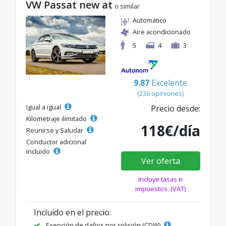
VW Passat new at
o similar
Automático
Aire acondicionado
5
4
3
9.87
Excelente
(236 opiniones)
Igual a igual
Precio desde:
Kilometraje ilimitado
118€/día
Reunirse y Saludar
Conductor adicional
incluido
Ver oferta
Incluye tasas e
impuestos. (VAT)
Incluido en el precio:
Exención de daños por colisión (CDW)