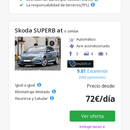
La responsabilidad de terceros(TPL)
Skoda SUPERB at
o similar
Automático
Aire acondicionado
5
4
3
9.81
Excelente
(560 opiniones)
Igual a igual
Precio desde:
Kilometraje ilimitado
72€/día
Reunirse y Saludar
Ver oferta
Incluye tasas e