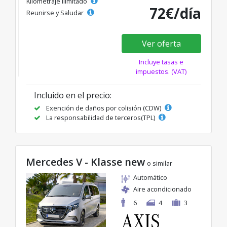
Kilometraje ilimitado
72€/día
Reunirse y Saludar
Ver oferta
Incluye tasas e
impuestos. (VAT)
Incluido en el precio:
Exención de daños por colisión (CDW)
La responsabilidad de terceros(TPL)
Mercedes V - Klasse new
o similar
Automático
Aire acondicionado
6
4
3