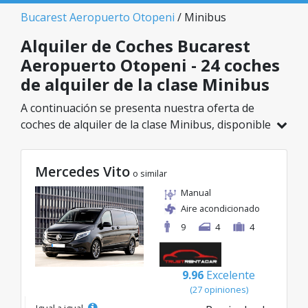
Bucarest Aeropuerto Otopeni
/ Minibus
Alquiler de Coches Bucarest
Aeropuerto Otopeni - 24 coches
de alquiler de la clase Minibus
A continuación se presenta nuestra oferta de
coches de alquiler de la clase Minibus, disponible
en Bucarest Aeropuerto Otopeni. De un total de
24 vehículos en esta ubicación, puedes elegir el
Mercedes Vito
modelo ideal de la categoría seleccionada, con
o similar
tarifas excelentes desde solo 69€/día.
Manual
Aire acondicionado
9
4
4
9.96
Excelente
(27 opiniones)
Igual a igual