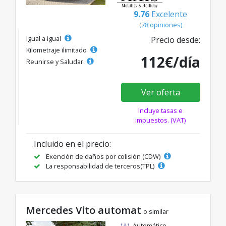
9.76
Excelente
(78 opiniones)
Igual a igual
Precio desde:
Kilometraje ilimitado
112€/día
Reunirse y Saludar
Ver oferta
Incluye tasas e
impuestos. (VAT)
Incluido en el precio:
Exención de daños por colisión (CDW)
La responsabilidad de terceros(TPL)
Mercedes Vito automat
o similar
Automático