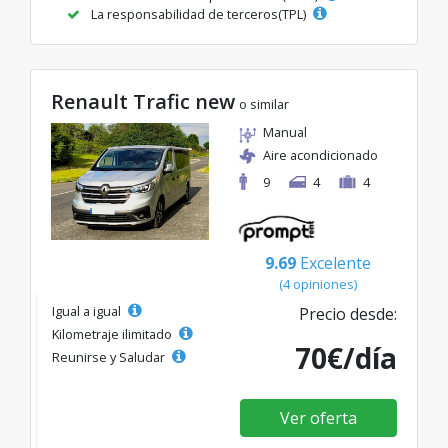
La responsabilidad de terceros(TPL)
Renault Trafic new
o similar
Manual
Aire acondicionado
9
4
4
9.69
Excelente
(4 opiniones)
Igual a igual
Precio desde:
Kilometraje ilimitado
70€/día
Reunirse y Saludar
Ver oferta