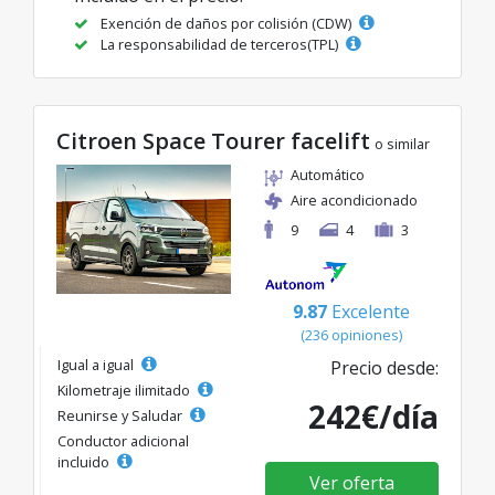
Exención de daños por colisión (CDW)
La responsabilidad de terceros(TPL)
Citroen Space Tourer facelift
o similar
Automático
Aire acondicionado
9
4
3
9.87
Excelente
(236 opiniones)
Igual a igual
Precio desde:
Kilometraje ilimitado
242€/día
Reunirse y Saludar
Conductor adicional
incluido
Ver oferta