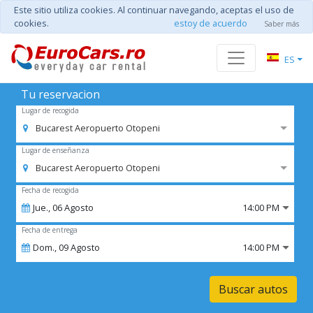
Este sitio utiliza cookies. Al continuar navegando, aceptas el uso de
cookies.
estoy de acuerdo
Saber más
ES
Tu reservacion
Lugar de recogida
Bucarest Aeropuerto Otopeni
Lugar de enseñanza
Bucarest Aeropuerto Otopeni
Fecha de recogida
Jue.,
06
Agosto
14:00 PM
Fecha de entrega
Dom.,
09
Agosto
14:00 PM
Buscar autos