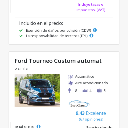
Incluye tasas e
impuestos. (VAT)
Incluido en el precio:
Exención de daños por colisión (CDW)
La responsabilidad de terceros(TPL)
Ford Tourneo Custom automat
o similar
Automático
Aire acondicionado
8
4
5
9.43
Excelente
(67 opiniones)
Igual a igual
Precio desde: