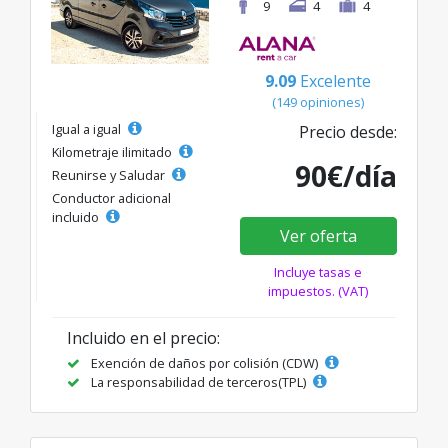
9
4
4
9.09
Excelente
(149 opiniones)
Igual a igual
Precio desde:
Kilometraje ilimitado
90€/día
Reunirse y Saludar
Conductor adicional
incluido
Ver oferta
Incluye tasas e
impuestos. (VAT)
Incluido en el precio:
Exención de daños por colisión (CDW)
La responsabilidad de terceros(TPL)