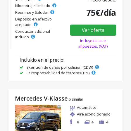
Kilometraje ilimitado
75€/día
Reunirse y Saludar
Depósito en efectivo
aceptado
Ver oferta
Conductor adicional
incluido
Incluye tasas e
impuestos. (VAT)
Incluido en el precio:
Exención de daños por colisión (CDW)
La responsabilidad de terceros(TPL)
Mercedes V-Klasse
o similar
Automático
Aire acondicionado
8
4
4