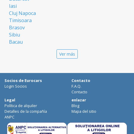
Iasi
Cluj Napoca
Timisoara
Brasov
Sibiu
Bacau
Oradea
Ver más
Arad
Piatra Neamt
Constanta
Galati
Socios de Eurocars
Contacto
Suceava
Login Socios
F.A.Q.
Targu Mures
Contacto
Focsani
Legal
enlazar
Política de alquiler
Blog
Targoviste
Detalles de la compañía
Mapa del sitio
Ploiesti
ANPC
Craiova
Botosani