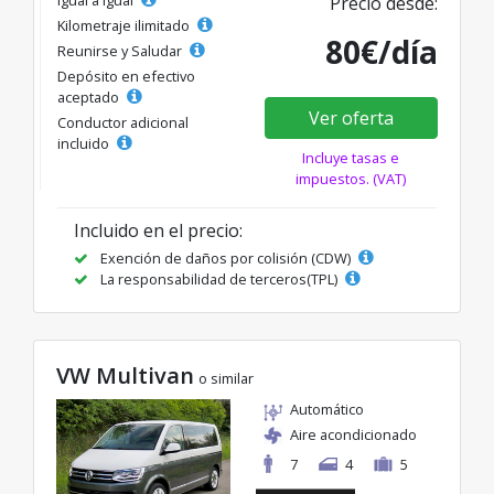
Precio desde:
Kilometraje ilimitado
80€/día
Reunirse y Saludar
Depósito en efectivo
aceptado
Ver oferta
Conductor adicional
incluido
Incluye tasas e
impuestos. (VAT)
Incluido en el precio:
Exención de daños por colisión (CDW)
La responsabilidad de terceros(TPL)
VW Multivan
o similar
Automático
Aire acondicionado
7
4
5