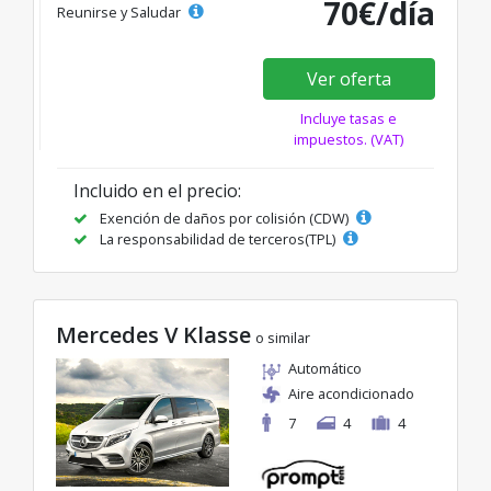
70€/día
Reunirse y Saludar
Ver oferta
Incluye tasas e
impuestos. (VAT)
Incluido en el precio:
Exención de daños por colisión (CDW)
La responsabilidad de terceros(TPL)
Mercedes V Klasse
o similar
Automático
Aire acondicionado
7
4
4