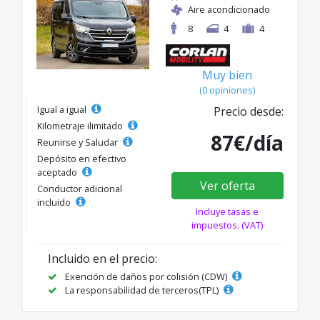
Aire acondicionado
8
4
4
Muy bien
(0 opiniones)
Igual a igual
Precio desde:
Kilometraje ilimitado
87€/día
Reunirse y Saludar
Depósito en efectivo
aceptado
Ver oferta
Conductor adicional
incluido
Incluye tasas e
impuestos. (VAT)
Incluido en el precio:
Exención de daños por colisión (CDW)
La responsabilidad de terceros(TPL)