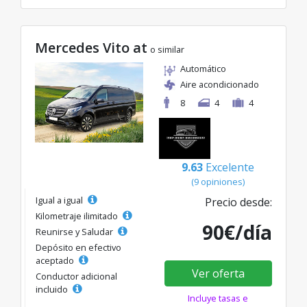
Mercedes Vito at
o similar
Automático
Aire acondicionado
8
4
4
9.63
Excelente
(9 opiniones)
Igual a igual
Precio desde:
Kilometraje ilimitado
90€/día
Reunirse y Saludar
Depósito en efectivo
aceptado
Ver oferta
Conductor adicional
incluido
Incluye tasas e