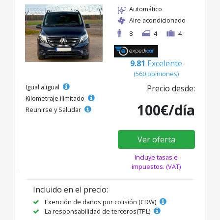
Automático
Aire acondicionado
8
4
4
9.81
Excelente
(560 opiniones)
Igual a igual
Precio desde:
Kilometraje ilimitado
100€/día
Reunirse y Saludar
Ver oferta
Incluye tasas e
impuestos. (VAT)
Incluido en el precio:
Exención de daños por colisión (CDW)
La responsabilidad de terceros(TPL)