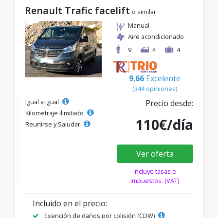
Renault Trafic facelift
o similar
Manual
Aire acondicionado
9
4
4
9.66
Excelente
(344 opiniones)
Igual a igual
Precio desde:
Kilometraje ilimitado
110€/día
Reunirse y Saludar
Ver oferta
Incluye tasas e
impuestos. (VAT)
Incluido en el precio:
Exención de daños por colisión (CDW)