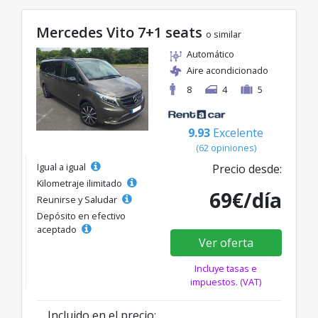
Mercedes Vito 7+1 seats
o similar
Automático
Aire acondicionado
8
4
5
9.93
Excelente
(62 opiniones)
Igual a igual
Precio desde:
Kilometraje ilimitado
69€/día
Reunirse y Saludar
Depósito en efectivo
aceptado
Ver oferta
Incluye tasas e
impuestos. (VAT)
Incluido en el precio: