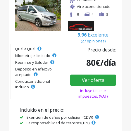
Aire acondicionado
9
4
3
9.96
Excelente
(27 opiniones)
Igual a igual
Precio desde:
Kilometraje ilimitado
80€/día
Reunirse y Saludar
Depósito en efectivo
aceptado
Ver oferta
Conductor adicional
incluido
Incluye tasas e
impuestos. (VAT)
Incluido en el precio:
Exención de daños por colisión (CDW)
La responsabilidad de terceros(TPL)