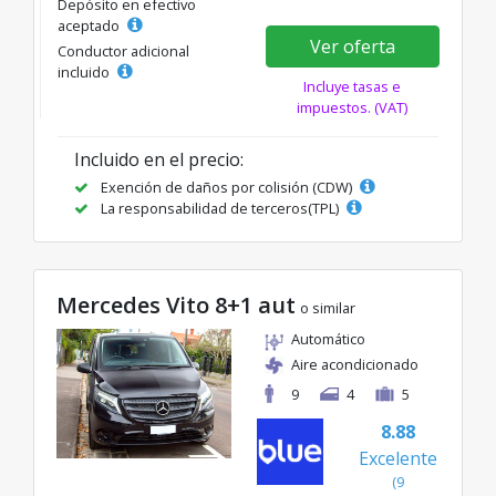
Depósito en efectivo
aceptado
Ver oferta
Conductor adicional
incluido
Incluye tasas e
impuestos. (VAT)
Incluido en el precio:
Exención de daños por colisión (CDW)
La responsabilidad de terceros(TPL)
Mercedes Vito 8+1 aut
o similar
Automático
Aire acondicionado
9
4
5
8.88
Excelente
(9