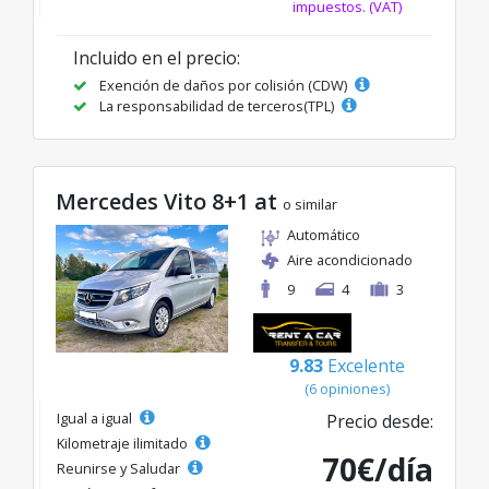
impuestos. (VAT)
Incluido en el precio:
Exención de daños por colisión (CDW)
La responsabilidad de terceros(TPL)
Mercedes Vito 8+1 at
o similar
Automático
Aire acondicionado
9
4
3
9.83
Excelente
(6 opiniones)
Igual a igual
Precio desde:
Kilometraje ilimitado
70€/día
Reunirse y Saludar