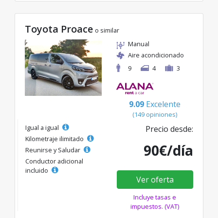
Toyota Proace
o similar
Manual
Aire acondicionado
9
4
3
9.09
Excelente
(149 opiniones)
Igual a igual
Precio desde:
Kilometraje ilimitado
90€/día
Reunirse y Saludar
Conductor adicional
incluido
Ver oferta
Incluye tasas e
impuestos. (VAT)