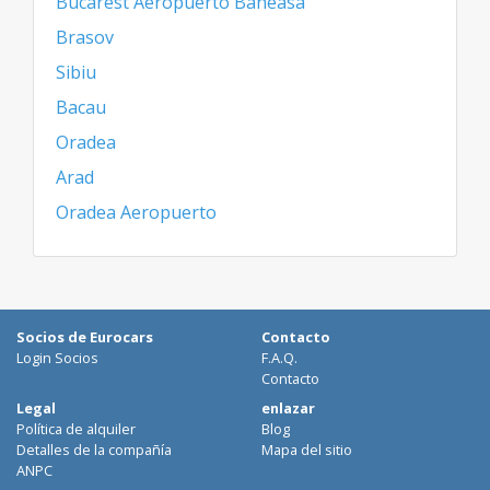
Bucarest Aeropuerto Baneasa
Brasov
Sibiu
Bacau
Oradea
Arad
Oradea Aeropuerto
Socios de Eurocars
Contacto
Login Socios
F.A.Q.
Contacto
Legal
enlazar
Política de alquiler
Blog
Detalles de la compañía
Mapa del sitio
ANPC