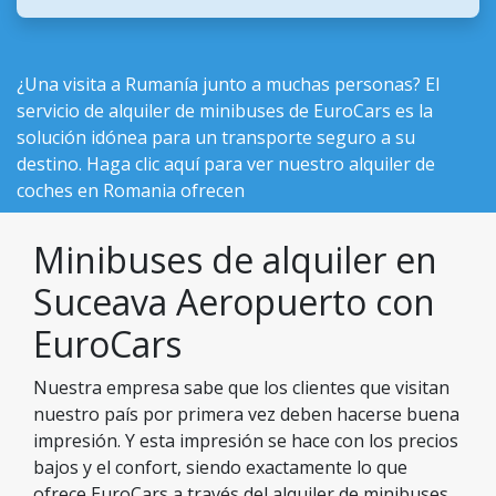
¿Una visita a Rumanía junto a muchas personas? El
servicio de alquiler de minibuses de EuroCars es la
solución idónea para un transporte seguro a su
destino. Haga clic aquí para ver nuestro
alquiler de
coches en Romania ofrecen
Minibuses de alquiler en
Suceava Aeropuerto con
EuroCars
Nuestra empresa sabe que los clientes que visitan
nuestro país por primera vez deben hacerse buena
impresión. Y esta impresión se hace con los precios
bajos y el confort, siendo exactamente lo que
ofrece EuroCars a través del alquiler de minibuses.