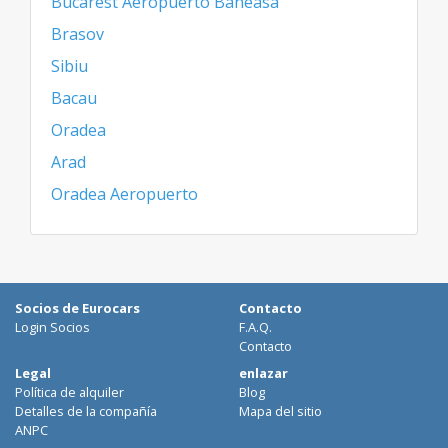
Bucarest Aeropuerto Baneasa
Brasov
Sibiu
Bacau
Oradea
Arad
Oradea Aeropuerto
Socios de Eurocars
Contacto
Login Socios
F.A.Q.
Contacto
Legal
enlazar
Política de alquiler
Blog
Detalles de la compañía
Mapa del sitio
ANPC