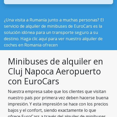
¿Una visita a Rumanía junto a muchas personas? El
servicio de alquiler de minibuses de EuroCars es la
solución idónea para un transporte seguro a su
destino. Haga clic aquí para ver nuestro
alquiler de
coches en Romania ofrecen
Minibuses de alquiler en
Cluj Napoca Aeropuerto
con EuroCars
Nuestra empresa sabe que los clientes que visitan
nuestro país por primera vez deben hacerse buena
impresión. Y esta impresión se hace con los precios
bajos y el confort, siendo exactamente lo que
ofrece EuroCars a través del alquiler de minibuses.