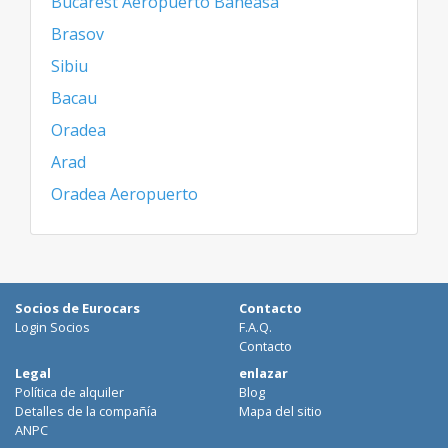
Bucarest Aeropuerto Baneasa
Brasov
Sibiu
Bacau
Oradea
Arad
Oradea Aeropuerto
Socios de Eurocars
Contacto
Login Socios
F.A.Q.
Contacto
Legal
enlazar
Política de alquiler
Blog
Detalles de la compañía
Mapa del sitio
ANPC