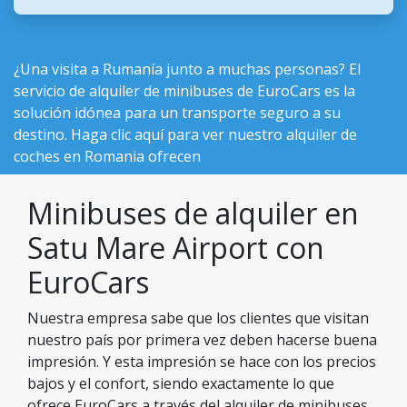
¿Una visita a Rumanía junto a muchas personas? El
servicio de alquiler de minibuses de EuroCars es la
solución idónea para un transporte seguro a su
destino. Haga clic aquí para ver nuestro
alquiler de
coches en Romania ofrecen
Minibuses de alquiler en
Satu Mare Airport con
EuroCars
Nuestra empresa sabe que los clientes que visitan
nuestro país por primera vez deben hacerse buena
impresión. Y esta impresión se hace con los precios
bajos y el confort, siendo exactamente lo que
ofrece EuroCars a través del alquiler de minibuses.