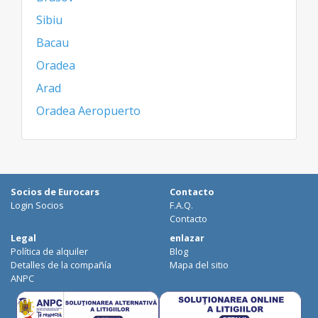
Sibiu
Bacau
Oradea
Arad
Oradea Aeropuerto
Socios de Eurocars
Contacto
Login Socios
F.A.Q.
Contacto
Legal
enlazar
Política de alquiler
Blog
Detalles de la compañía
Mapa del sitio
ANPC