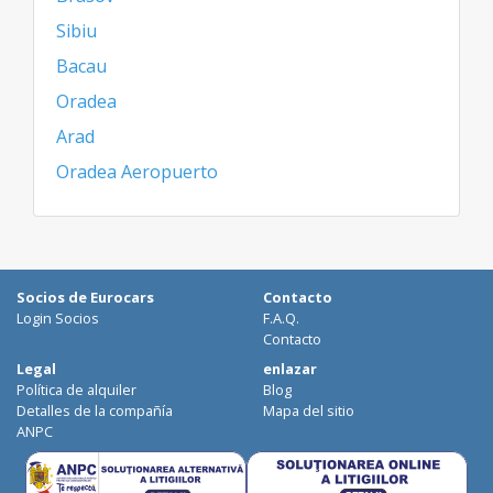
Sibiu
Bacau
Oradea
Arad
Oradea Aeropuerto
Socios de Eurocars
Contacto
Login Socios
F.A.Q.
Contacto
Legal
enlazar
Política de alquiler
Blog
Detalles de la compañía
Mapa del sitio
ANPC