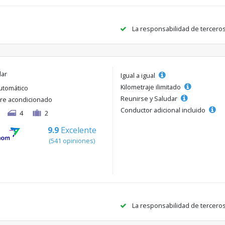
La responsabilidad de tercero
lar
Igual a igual
Kilometraje ilimitado
utomático
Reunirse y Saludar
ire acondicionado
Conductor adicional incluido
4
2
9.9
Excelente
(541 opiniones)
La responsabilidad de tercero