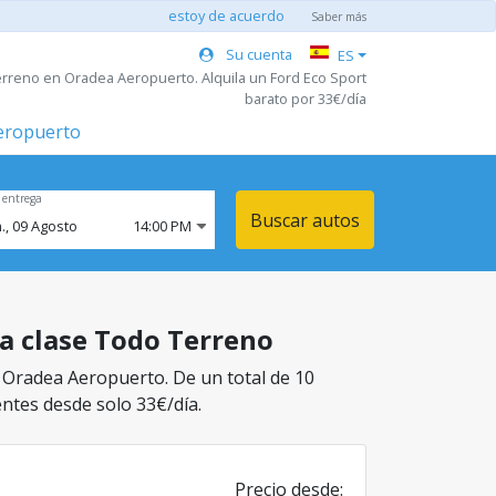
estoy de acuerdo
Saber más
Su cuenta
ES
erreno en Oradea Aeropuerto. Alquila un Ford Eco Sport
barato por 33€/día
aeropuerto
 entrega
Buscar autos
.,
09
Agosto
14:00 PM
la clase Todo Terreno
n Oradea Aeropuerto. De un total de 10
entes desde solo 33€/día.
Precio desde: