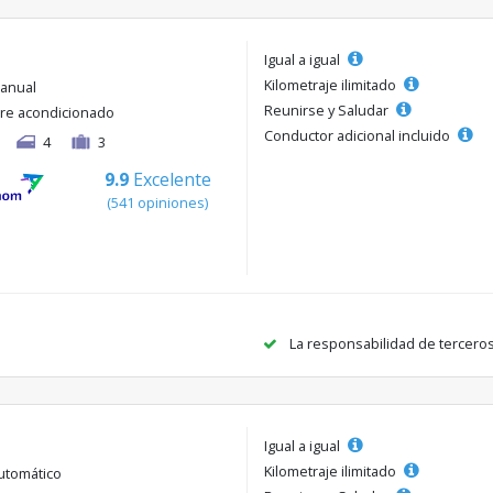
Igual a igual
Kilometraje ilimitado
anual
Reunirse y Saludar
ire acondicionado
Conductor adicional incluido
4
3
9.9
Excelente
(541 opiniones)
La responsabilidad de tercero
Igual a igual
Kilometraje ilimitado
utomático