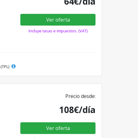
64€/día
Ver oferta
Incluye tasas e impuestos. (VAT)
s(TPL)
Precio desde:
108€/día
Ver oferta