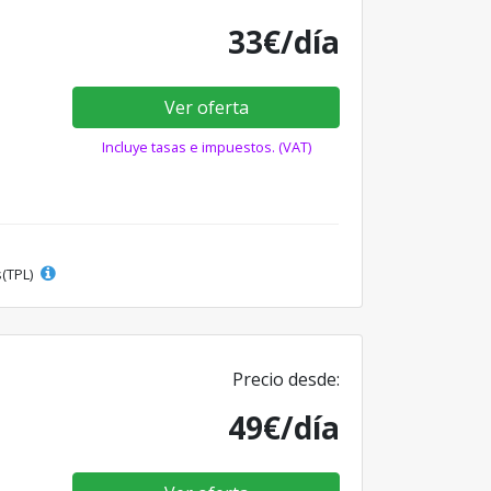
33€/día
Ver oferta
Incluye tasas e impuestos. (VAT)
s(TPL)
Precio desde:
49€/día