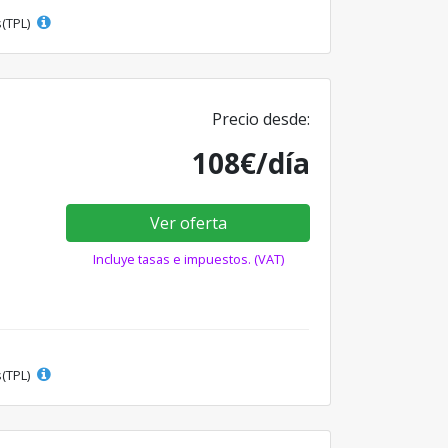
s(TPL)
Precio desde:
108€/día
Ver oferta
Incluye tasas e impuestos. (VAT)
s(TPL)