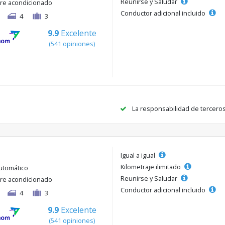
Reunirse y Saludar
ire acondicionado
Conductor adicional incluido
4
3
9.9
Excelente
(541 opiniones)
La responsabilidad de tercero
Igual a igual
Kilometraje ilimitado
utomático
Reunirse y Saludar
ire acondicionado
Conductor adicional incluido
4
3
9.9
Excelente
(541 opiniones)