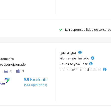
La responsabilidad de tercero
Igual a igual
Kilometraje ilimitado
utomático
Reunirse y Saludar
ire acondicionado
Conductor adicional incluido
4
3
9.9
Excelente
(541 opiniones)