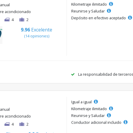
Kilometraje ilimitado
anual
Reunirse y Saludar
ire acondicionado
Depósito en efectivo aceptado
4
2
9.96
Excelente
(14 opiniones)
La responsabilidad de tercero
Igual a igual
Kilometraje ilimitado
anual
Reunirse y Saludar
ire acondicionado
Conductor adicional incluido
4
2