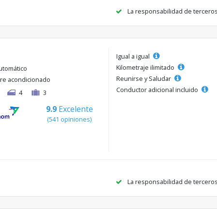
La responsabilidad de tercero
Igual a igual
Kilometraje ilimitado
utomático
Reunirse y Saludar
ire acondicionado
Conductor adicional incluido
4
3
9.9
Excelente
(541 opiniones)
La responsabilidad de tercero