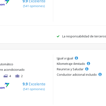
9.9
Excelente
(541 opiniones)
La responsabilidad de tercero
Igual a igual
Kilometraje ilimitado
utomático
Reunirse y Saludar
ire acondicionado
Conductor adicional incluido
4
2
9.9
Excelente
(541 opiniones)