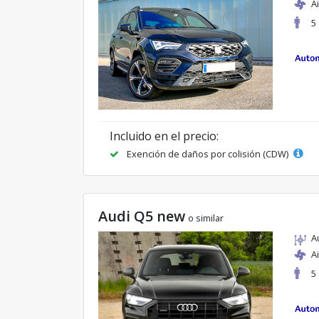
A
5
Incluido en el precio:
Exención de daños por colisión (CDW)
Audi Q5 new
o similar
A
A
5