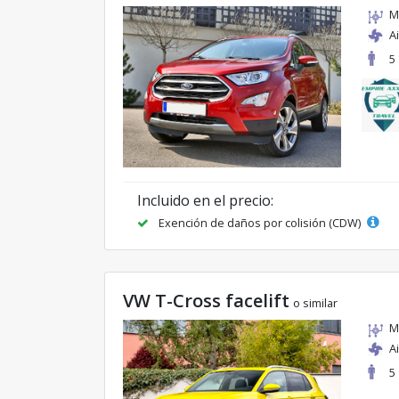
M
A
5
Incluido en el precio:
Exención de daños por colisión (CDW)
VW T-Cross facelift
o similar
M
A
5