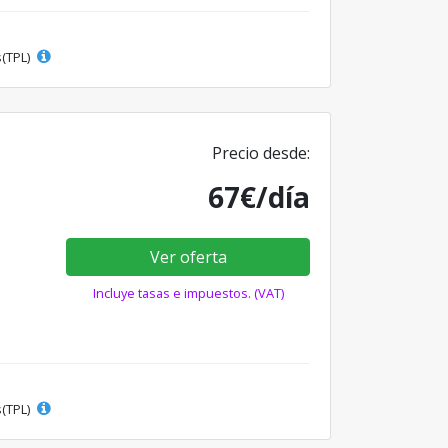
s(TPL)
Precio desde:
67€/día
Ver oferta
Incluye tasas e impuestos. (VAT)
s(TPL)