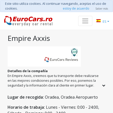
Este sitio utiliza cookies. Al continuar navegando, aceptas el uso de
cookies.
estoy de acuerdo
Saber más
ES
Empire Axxis
Detalles de la compañía
En Empire Axxis, creemos que tu transporte debe realizarse
en las mejores condiciones posibles. Por eso, ponemos la
seguridad y la información clara al cliente en primer lugar.
Somos un equipo rumano motivado, listo para ofrecerte
todos los detalles necesarios sobre el proceso de alquiler,
Lugar de recogida:
Oradea, Oradea Aeropuerto
eliminando cualquier incertidumbre. Con Empire Axxis
Travel, disfrutarás de una experiencia agradable y
Horario de trabaja:
Lunes - Viernes: 0:00 - 24:00,
predecible.