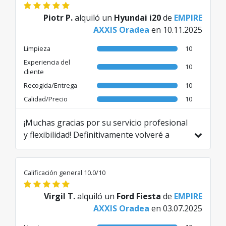
Piotr P.
alquiló un
Hyundai i20
de
EMPIRE
AXXIS Oradea
en 10.11.2025
Limpieza
10
Experiencia del
10
cliente
Recogida/Entrega
10
Calidad/Precio
10
¡Muchas gracias por su servicio profesional
y flexibilidad! Definitivamente volveré a
utilizar esta empresa de alquiler de coches.
Traducido de EN por AI
Calificación general 10.0/10
Virgil T.
alquiló un
Ford Fiesta
de
EMPIRE
AXXIS Oradea
en 03.07.2025