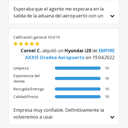
Esperaba que el agente me esperara en la
salida de la aduana del aeropuerto con un
papel mostrando mi nombre. Habría sido
mucho más fácil. En cambio, me envió
mensajes por WhatsApp a los que no pude
Calificación general 10.0/10
acceder porque no tenía conexión. Tuve
que buscar una herramienta para extraer
Cornel C.
alquiló un
Hyundai i20
de
EMPIRE
mi antigua tarjeta SIM e insertar una
AXXIS Oradea Aeropuerto
en 19.04.2022
nueva, lo que llevó tiempo para luego ver
Limpieza
10
los mensajes.
Experiencia del
Traducido de EN por AI
10
cliente
Recogida/Entrega
10
Calidad/Precio
10
Empresa muy confiable. Definitivamente la
volveremos a usar.
Traducido de EN por AI