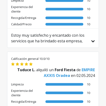
Limpieza
10
Experiencia del
10
cliente
Recogida/Entrega
10
Calidad/Precio
10
Estoy muy satisfecho y encantado con los
servicios que ha brindado esta empresa,
especialmente con el agente que me
atendió a mí. Felicitaciones, sigan así.
Traducido de RO por AI
Calificación general 10.0/10
Tuduce L.
alquiló un
Ford Fiesta
de
EMPIRE
AXXIS Oradea
en 02.05.2024
Limpieza
10
Experiencia del
10
cliente
Recogida/Entrega
10