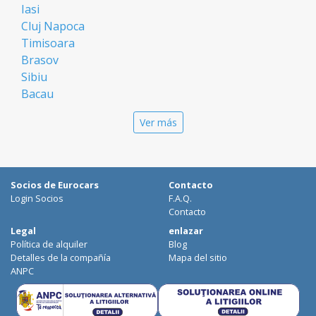
Iasi
Cluj Napoca
Timisoara
Brasov
Sibiu
Bacau
Oradea
Ver más
Arad
Piatra Neamt
Constanta
Galati
Socios de Eurocars
Contacto
Suceava
Login Socios
F.A.Q.
Targu Mures
Contacto
Focsani
Legal
enlazar
Política de alquiler
Blog
Targoviste
Detalles de la compañía
Mapa del sitio
Ploiesti
ANPC
Craiova
Botosani
Deva