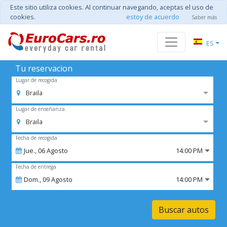
Este sitio utiliza cookies. Al continuar navegando, aceptas el uso de
cookies.
estoy de acuerdo
Saber más
ES
Tu reservacion
Lugar de recogida
Braila
Lugar de enseñanza
Braila
Fecha de recogida
Jue.,
06
Agosto
14:00 PM
Fecha de entrega
Dom.,
09
Agosto
14:00 PM
Buscar autos