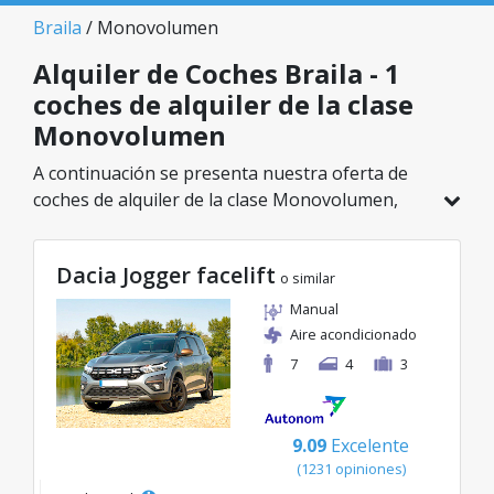
Braila
/ Monovolumen
Alquiler de Coches Braila - 1
coches de alquiler de la clase
Monovolumen
A continuación se presenta nuestra oferta de
coches de alquiler de la clase Monovolumen,
disponible en Braila. De un total de 1 vehículos
en esta ubicación, puedes elegir el modelo ideal
Dacia Jogger facelift
de la categoría seleccionada, con tarifas
o similar
excelentes desde solo 83€/día.
Manual
Aire acondicionado
7
4
3
9.09
Excelente
(1231 opiniones)