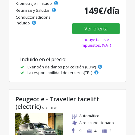
Kilometraje ilimitado
149€/día
Reunirse y Saludar
Conductor adicional
incluido
Ver oferta
Incluye tasas e
impuestos. (VAT)
Incluido en el precio:
Exención de daños por colisión (CDW)
La responsabilidad de terceros(TPL)
Peugeot e - Traveller facelift
(electric)
o similar
Automático
Aire acondicionado
9
4
3