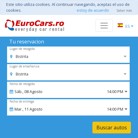
Este sitio utiliza cookies. Al continuar navegando, aceptas el uso de
cookies.
estoy de acuerdo
Saber más
ES
Tu reservacion
Lugar de recogida
Bistrita
Lugar de enseñanza
Bistrita
Fecha de recogida
Sáb.,
08
Agosto
14:00 PM
Fecha de entrega
Mar.,
11
Agosto
14:00 PM
Buscar autos