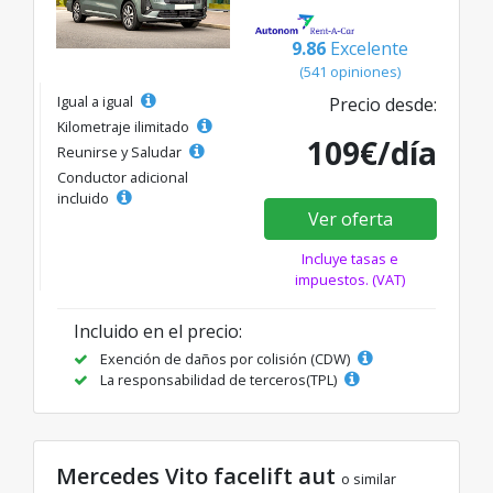
9.86
Excelente
(541 opiniones)
Igual a igual
Precio desde:
Kilometraje ilimitado
109€/día
Reunirse y Saludar
Conductor adicional
incluido
Ver oferta
Incluye tasas e
impuestos. (VAT)
Incluido en el precio:
Exención de daños por colisión (CDW)
La responsabilidad de terceros(TPL)
Mercedes Vito facelift aut
o similar