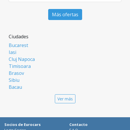
Más ofertas
Ciudades
Bucarest
Iasi
Cluj Napoca
Timisoara
Brasov
Sibiu
Bacau
Oradea
Ver más
Arad
Piatra Neamt
Constanta
Galati
Socios de Eurocars
Contacto
Suceava