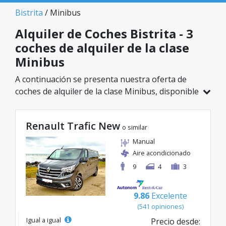
Bistrita
/ Minibus
Alquiler de Coches Bistrita - 3
coches de alquiler de la clase
Minibus
A continuación se presenta nuestra oferta de
coches de alquiler de la clase Minibus, disponible
en Bistrita. De un total de 3 vehículos en esta
ubicación, puedes elegir el modelo ideal de la
Renault Trafic New
categoría seleccionada, con tarifas excelentes
o similar
desde solo 110€/día.
Manual
Aire acondicionado
9
4
3
9.86
Excelente
(541 opiniones)
Igual a igual
Precio desde: