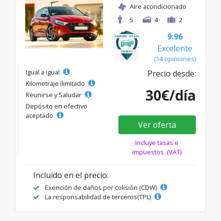
Aire acondicionado
5
4
2
9.96
Excelente
(14 opiniones)
Igual a igual
Precio desde:
Kilometraje ilimitado
30€/día
Reunirse y Saludar
Depósito en efectivo
aceptado
Ver oferta
Incluye tasas e
impuestos. (VAT)
Incluido en el precio:
Exención de daños por colisión (CDW)
La responsabilidad de terceros(TPL)