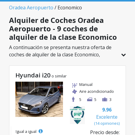
Oradea Aeropuerto
/ Economico
Alquiler de Coches Oradea
Aeropuerto - 9 coches de
alquiler de la clase Economico
A continuación se presenta nuestra oferta de
coches de alquiler de la clase Economico,
disponible en Oradea Aeropuerto. De un total
de 9 vehículos en esta ubicación, puedes elegir
Hyundai i20
el modelo ideal de la categoría seleccionada, con
o similar
tarifas excelentes desde solo 8€/día.
Manual
Aire acondicionado
5
5
3
9.96
Excelente
(14 opiniones)
Igual a igual
Precio desde: