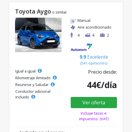
Toyota Aygo
o similar
Manual
Aire acondicionado
4
4
2
9.9
Excelente
(541 opiniones)
Igual a igual
Precio desde:
Kilometraje ilimitado
44€/día
Reunirse y Saludar
Conductor adicional
incluido
Ver oferta
Incluye tasas e
impuestos. (VAT)