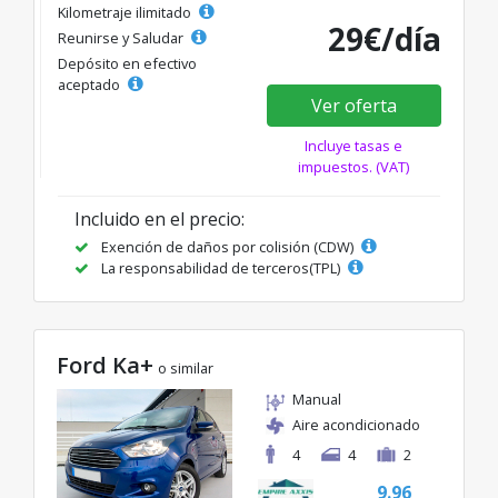
Kilometraje ilimitado
29€/día
Reunirse y Saludar
Depósito en efectivo
aceptado
Ver oferta
Incluye tasas e
impuestos. (VAT)
Incluido en el precio:
Exención de daños por colisión (CDW)
La responsabilidad de terceros(TPL)
Ford Ka+
o similar
Manual
Aire acondicionado
4
4
2
9.96