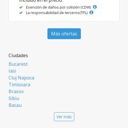
Exención de daños por colisión (CDW)
La responsabilidad de terceros(TPL)
Más ofertas
Ciudades
Bucarest
Iasi
Cluj Napoca
Timisoara
Brasov
Sibiu
Bacau
Oradea
Ver más
Arad
Piatra Neamt