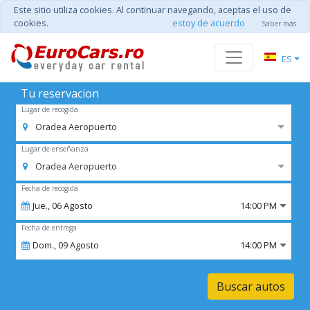
Este sitio utiliza cookies. Al continuar navegando, aceptas el uso de
cookies.
estoy de acuerdo
Saber más
ES
Tu reservacion
Lugar de recogida
Oradea Aeropuerto
Lugar de enseñanza
Oradea Aeropuerto
Fecha de recogida
Jue.,
06
Agosto
14:00 PM
Fecha de entrega
Dom.,
09
Agosto
14:00 PM
Buscar autos