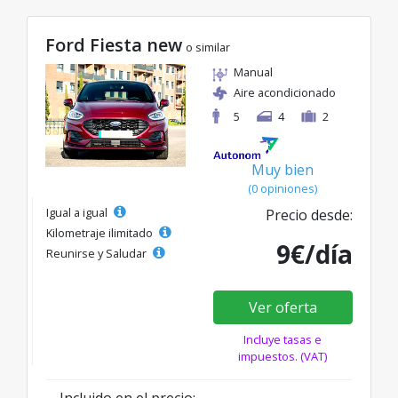
Ford Fiesta new
o similar
Manual
Aire acondicionado
5
4
2
Muy bien
(0 opiniones)
Igual a igual
Precio desde:
Kilometraje ilimitado
9€/día
Reunirse y Saludar
Ver oferta
Incluye tasas e
impuestos. (VAT)
Incluido en el precio: