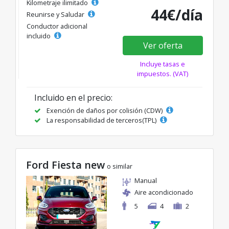
Kilometraje ilimitado
44€/día
Reunirse y Saludar
Conductor adicional
incluido
Ver oferta
Incluye tasas e
impuestos. (VAT)
Incluido en el precio:
Exención de daños por colisión (CDW)
La responsabilidad de terceros(TPL)
Ford Fiesta new
o similar
Manual
Aire acondicionado
5
4
2