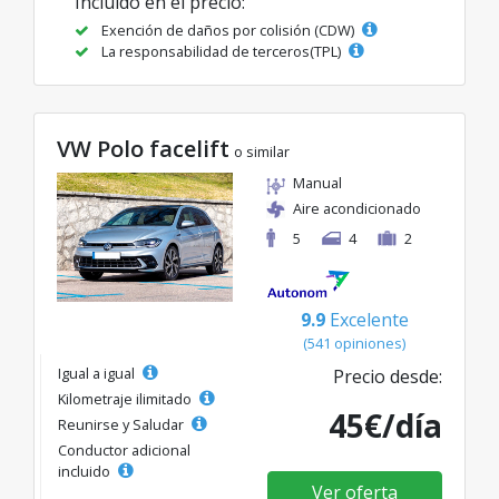
Incluido en el precio:
Exención de daños por colisión (CDW)
La responsabilidad de terceros(TPL)
VW Polo facelift
o similar
Manual
Aire acondicionado
5
4
2
9.9
Excelente
(541 opiniones)
Igual a igual
Precio desde:
Kilometraje ilimitado
45€/día
Reunirse y Saludar
Conductor adicional
incluido
Ver oferta