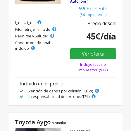
9.9
Excelente
(541 opiniones)
Igual a igual
Precio desde:
Kilometraje ilimitado
45€/día
Reunirse y Saludar
Conductor adicional
incluido
Ver oferta
Incluye tasas e
impuestos. (VAT)
Incluido en el precio:
Exención de daños por colisión (CDW)
La responsabilidad de terceros(TPL)
Toyota Aygo
o similar
Manual