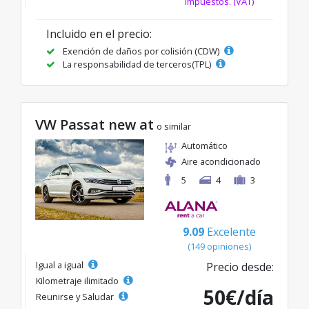
impuestos. (VAT)
Incluido en el precio:
Exención de daños por colisión (CDW)
La responsabilidad de terceros(TPL)
VW Passat new at
o similar
Automático
Aire acondicionado
5
4
3
9.09
Excelente
(149 opiniones)
Igual a igual
Precio desde:
Kilometraje ilimitado
50€/día
Reunirse y Saludar