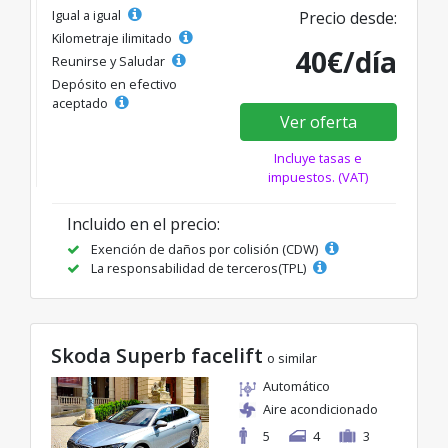
Igual a igual
Precio desde:
Kilometraje ilimitado
40€/día
Reunirse y Saludar
Depósito en efectivo
aceptado
Ver oferta
Incluye tasas e
impuestos. (VAT)
Incluido en el precio:
Exención de daños por colisión (CDW)
La responsabilidad de terceros(TPL)
Skoda Superb facelift
o similar
Automático
Aire acondicionado
5
4
3