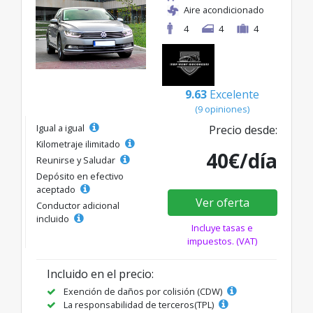
Aire acondicionado
4
4
4
9.63
Excelente
(9 opiniones)
Igual a igual
Precio desde:
Kilometraje ilimitado
40€/día
Reunirse y Saludar
Depósito en efectivo
aceptado
Ver oferta
Conductor adicional
incluido
Incluye tasas e
impuestos. (VAT)
Incluido en el precio:
Exención de daños por colisión (CDW)
La responsabilidad de terceros(TPL)