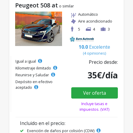
Peugeot 508 at
o similar
Automático
Aire acondicionado
5
4
3
10.0
Excelente
(4 opiniones)
Igual a igual
Precio desde:
Kilometraje ilimitado
35€/día
Reunirse y Saludar
Depósito en efectivo
aceptado
Ver oferta
Incluye tasas e
impuestos. (VAT)
Incluido en el precio:
Exención de daños por colisión (CDW)