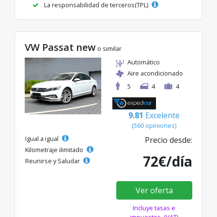
La responsabilidad de terceros(TPL)
VW Passat new
o similar
Automático
Aire acondicionado
5
4
4
9.81
Excelente
(560 opiniones)
Igual a igual
Precio desde:
Kilometraje ilimitado
72€/día
Reunirse y Saludar
Ver oferta
Incluye tasas e