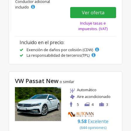
Conductor adicional
incluido
Ver oferta
Incluye tasas e
impuestos. (VAT)
Incluido en el precio:
Exención de daños por colisión (CDW)
La responsabilidad de terceros(TPL)
VW Passat New
o similar
Automático
Aire acondicionado
5
4
3
9.58
Excelente
(644 opiniones)