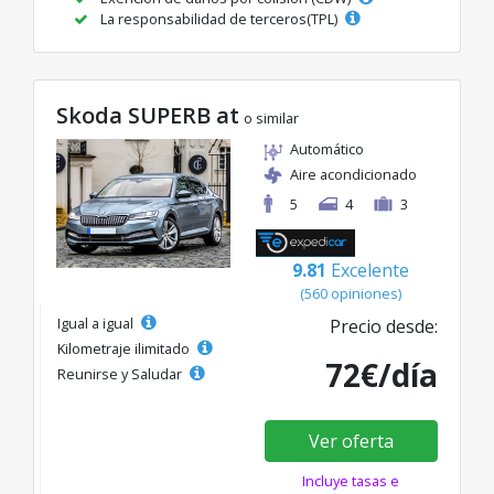
La responsabilidad de terceros(TPL)
Skoda SUPERB at
o similar
Automático
Aire acondicionado
5
4
3
9.81
Excelente
(560 opiniones)
Igual a igual
Precio desde:
Kilometraje ilimitado
72€/día
Reunirse y Saludar
Ver oferta
Incluye tasas e