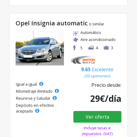
Opel Insignia automatic
o similar
Automático
Aire acondicionado
5
4
3
9.65
Excelente
(30 opiniones)
Igual a igual
Precio desde:
Kilometraje ilimitado
29€/día
Reunirse y Saludar
Depósito en efectivo
aceptado
Ver oferta
Incluye tasas e
impuestos. (VAT)