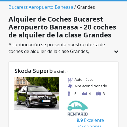
Bucarest Aeropuerto Baneasa
/ Grandes
Alquiler de Coches Bucarest
Aeropuerto Baneasa - 20 coches
de alquiler de la clase Grandes
A continuación se presenta nuestra oferta de
coches de alquiler de la clase Grandes,
disponible en Bucarest Aeropuerto Baneasa. De
un total de 20 vehículos en esta ubicación,
Skoda Superb
puedes elegir el modelo ideal de la categoría
o similar
seleccionada, con tarifas excelentes desde solo
Automático
20€/día.
Aire acondicionado
5
4
3
9.9
Excelente
(49 opiniones)