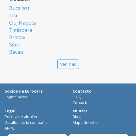
Bucarest
Iasi
Cluj Napoca
Timisoara
Brasov
Sibiu
Bacau
Oradea
Ver más
Arad
Piatra Neamt
Constanta
Galati
Socios de Eurocars
Contacto
Suceava
Login Socios
F.A.Q.
Targu Mures
Contacto
Focsani
Legal
enlazar
Política de alquiler
Blog
Targoviste
Detalles de la compañía
Mapa del sitio
Ploiesti
ANPC
Craiova