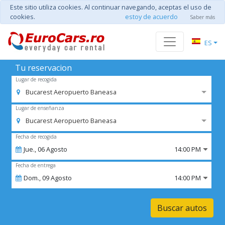
Este sitio utiliza cookies. Al continuar navegando, aceptas el uso de
cookies.
estoy de acuerdo
Saber más
ES
Tu reservacion
Lugar de recogida
Bucarest Aeropuerto Baneasa
Lugar de enseñanza
Bucarest Aeropuerto Baneasa
Fecha de recogida
Jue.,
06
Agosto
14:00 PM
Fecha de entrega
Dom.,
09
Agosto
14:00 PM
Buscar autos