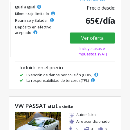
Igual a igual
Precio desde:
Kilometraje limitado
65€/día
Reunirse y Saludar
Depósito en efectivo
aceptado
Ver oferta
Incluye tasas e
impuestos. (VAT)
Incluido en el precio:
Exención de daños por colisión (CDW)
La responsabilidad de terceros(TPL)
VW PASSAT aut
o similar
Automático
Aire acondicionado
5
4
3