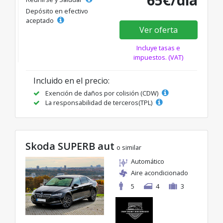
65€/día
Depósito en efectivo
aceptado
Ver oferta
Incluye tasas e
impuestos. (VAT)
Incluido en el precio:
Exención de daños por colisión (CDW)
La responsabilidad de terceros(TPL)
Skoda SUPERB aut
o similar
Automático
Aire acondicionado
5
4
3