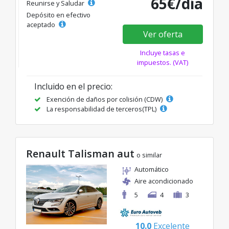
65€/día
Reunirse y Saludar
Depósito en efectivo
aceptado
Ver oferta
Incluye tasas e
impuestos. (VAT)
Incluido en el precio:
Exención de daños por colisión (CDW)
La responsabilidad de terceros(TPL)
Renault Talisman aut
o similar
Automático
Aire acondicionado
5
4
3
10.0
Excelente