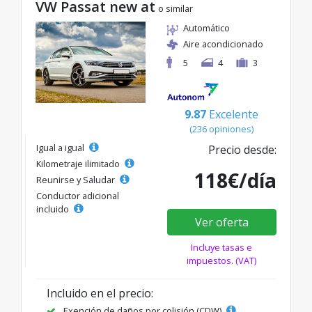
VW Passat new at
o similar
Automático
Aire acondicionado
5
4
3
9.87
Excelente
(236 opiniones)
Igual a igual
Precio desde:
Kilometraje ilimitado
118€/día
Reunirse y Saludar
Conductor adicional
incluido
Ver oferta
Incluye tasas e
impuestos. (VAT)
Incluido en el precio:
Exención de daños por colisión (CDW)