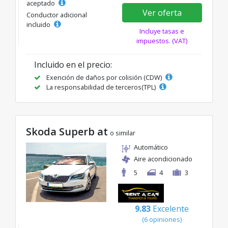
aceptado
Ver oferta
Conductor adicional
incluido
Incluye tasas e
impuestos. (VAT)
Incluido en el precio:
Exención de daños por colisión (CDW)
La responsabilidad de terceros(TPL)
Skoda Superb at
o similar
Automático
Aire acondicionado
5
4
3
9.83
Excelente
(6 opiniones)