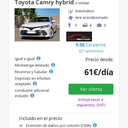
Toyota Camry hybrid
o similar
Automático
Aire acondicionado
5
4
3
9.96
Excelente
(27 opiniones)
Igual a igual
Precio desde:
Kilometraje ilimitado
61€/día
Reunirse y Saludar
Depósito en efectivo
aceptado
Ver oferta
Conductor adicional
incluido
Incluye tasas e
impuestos. (VAT)
Incluido en el precio:
Exención de daños por colisión (CDW)