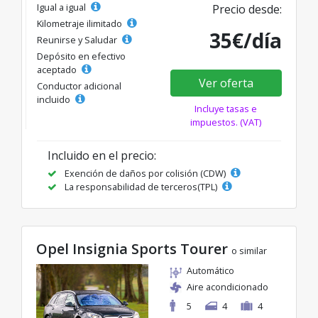
Igual a igual
Precio desde:
Kilometraje ilimitado
35€/día
Reunirse y Saludar
Depósito en efectivo
aceptado
Ver oferta
Conductor adicional
incluido
Incluye tasas e
impuestos. (VAT)
Incluido en el precio:
Exención de daños por colisión (CDW)
La responsabilidad de terceros(TPL)
Opel Insignia Sports Tourer
o similar
Automático
Aire acondicionado
5
4
4